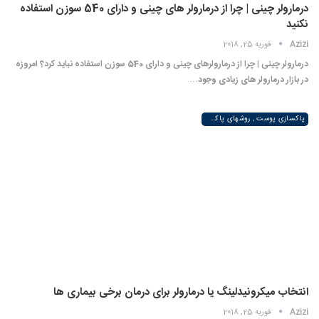
درمارولر چینی | چرا از درمارولر های چینی و دارای 540 سوزن استفاده
نکنید
Azizi
فوریه 25, 2018
درمارولر چینی | چرا از درمارولرهای چینی و دارای 540 سوزن استفاده نباید کرد؟ امروزه
در بازار درمارولر های زیادی وجود…
پاکسازی پوست , روشهای پاکسازی پوست صورت و دست , پاکسازی انواع مختلف پوست | لیزر لند
انتخاب میکرونیدلینگ یا درمارولر برای درمان برخی بیماری ها
Azizi
فوریه 25, 2018