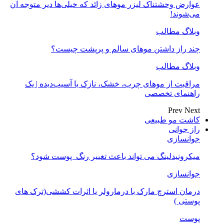
عوارض وحشتناک لیزر موهای زائد که خیلی‌ها دیر متوجه آن
می‌شوند!
وبلاگ مطالب
چند راز داشتن موهای سالم و پرپشت چیست؟
وبلاگ مطالب
مراقبت از موهای چرب، خشک، نازک یا آسیب‌دیده | یک
راهنمای تخصصی
Prev
Next
کاشت مو طبیعی
راز جوانی
جوانسازی
میکرونیدلینگ می تواند باعث تغییر رنگ ‍ پوست شود؟
جوانسازی
درمان استرچ مارک با درمارولر یا اثرات کششی(ترک های
پوستی )
پوست