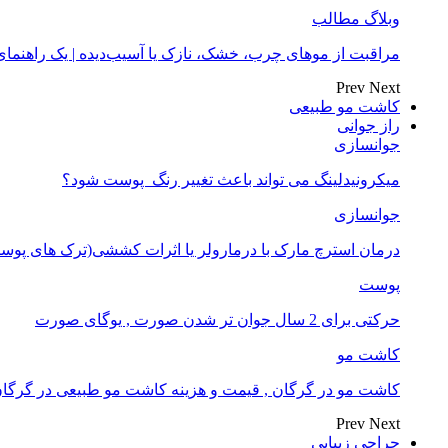
وبلاگ مطالب
مراقبت از موهای چرب، خشک، نازک یا آسیب‌دیده | یک راهنم
Prev
Next
کاشت مو طبیعی
راز جوانی
جوانسازی
میکرونیدلینگ می تواند باعث تغییر رنگ ‍ پوست شود؟
جوانسازی
درمان استرچ مارک با درمارولر یا اثرات کششی(ترک های پوست
پوست
حرکتی برای 2 سال جوان تر شدن صورت , یوگای صورت
کاشت مو
کاشت مو در گرگان , قیمت و هزینه کاشت مو طبیعی در گرگا
Prev
Next
جراحی زیبایی