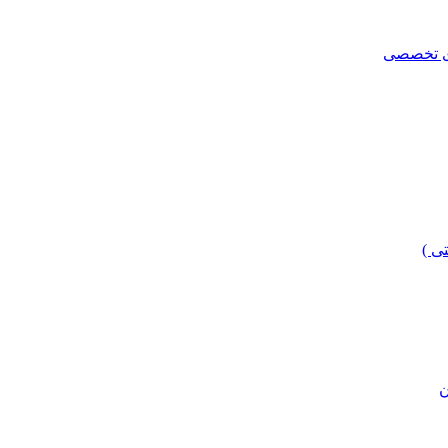
ای تخصصی
ی )
ن