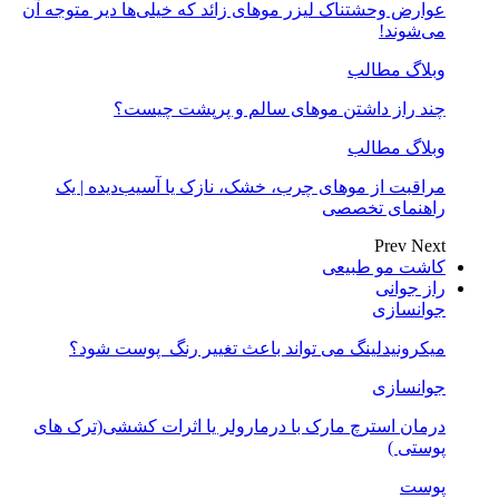
عوارض وحشتناک لیزر موهای زائد که خیلی‌ها دیر متوجه آن
می‌شوند!
وبلاگ مطالب
چند راز داشتن موهای سالم و پرپشت چیست؟
وبلاگ مطالب
مراقبت از موهای چرب، خشک، نازک یا آسیب‌دیده | یک
راهنمای تخصصی
Prev
Next
کاشت مو طبیعی
راز جوانی
جوانسازی
میکرونیدلینگ می تواند باعث تغییر رنگ ‍ پوست شود؟
جوانسازی
درمان استرچ مارک با درمارولر یا اثرات کششی(ترک های
پوستی )
پوست