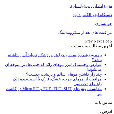
تجهیزات لیزر و جوانسازی
دستگاه لیزر الکس دایود
جوانسازی
مراقبت های بعد از میکرونیدلینگ
Prev
Next
1 of 5
آخرین مطالب وب سایت
بیمه ورزشی چیست و چرا هر ورزشکاری باید آن را داشته
باشد؟
عوارض وحشتناک لیزر موهای زائد که خیلی‌ها دیر متوجه آن
می‌شوند!
چند راز داشتن موهای سالم و پرپشت چیست؟
مراقبت از موهای چرب، خشک، نازک یا آسیب‌دیده | یک
راهنمای تخصصی
مقایسه روش‌های FUE، FUT، SUT و Micro FIT در کاشت
مو
تماس با ما
آدرس :