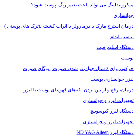
میکرونیدلینگ می تواند باعث تغییر رنگ ‍ پوست شود؟
جوانسازی
درمان استرچ مارک با درمارولر یا اثرات کششی(ترک های پوستی )
تناسب اندام
دستگاه اسلیم فیت
پوست
حرکتی برای 2 سال جوان تر شدن صورت , یوگای صورت
لیزر جوانسازی پوست
درمان، رفع و از بین بردن لکه‌های قهوه ای پوست با لیزر
تجهیزات لیزر و جوانسازی
دستگاه لیزر کیوسوییچ
تجهیزات لیزر و جوانسازی
دستگاه لیزر ND YAG Aileen