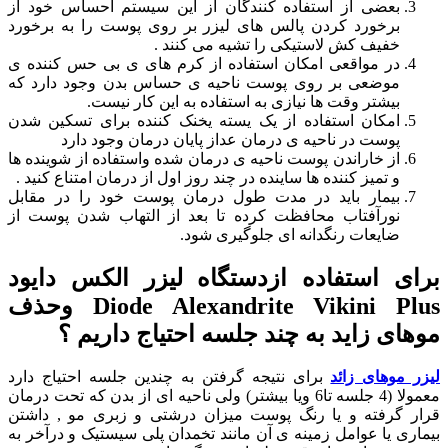
بعضی از استفاده کنندگان از این سیستم احساس خود از
برخورد کردن پالس های لیزر بر روی پوست را به برخورد
خفیف کش لاستیکی را تشیه می کنند .
در مواقعی امکان استفاده از کرم های ی بی حس کننده ی
موضعی بر روی پوست ناحیه ی حساس بدن وجود دارد که
بیشتر وقت ها نیازی به استفاده به این کار نیست.
امکان استفاده از یک یسته یخنک کننده برای تسکین شدن
پوست در ناحیه ی درمان عداز پایان درمان وجود دارد
از خاراندن پوست ناحیه ی درمان شده واستفاده از شوینده ها
و تمیز کننده ها ساینده در چند روز اول از درمان امتناع کنید .
بیمار باید در مدت طول درمان پوست خود را در مقابل
نورآفتاب محافظت کرده تا بعد از التهاب شدن پوست از
ضایعات رنگدانه ای جلوگیری شود.
برای استفاده ازدستگاه لیزر الکس دایود
Diode Alexandrite Vikini Plus وحذف
موهای زاید به چند جلسه احتیاج داریم ؟
لیزر موهای زائد
برای نتیجه گرفتن به چندین جلسه احتیاج دارد
معمولا (4 جلسه تا6 ویا بیشتر) ولی ناحیه ای از بدن که تحت درمان
قرار گرفته و یا رنگ پوست میزان درشتی و زبری مو , داشتن
بیماری یا عوامل زمینه ی آن مانند تخمدان پلی سیستیک و درآخر به