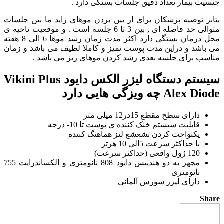
جنسیت بیمار تعداد دقیق جلسات بستگی دارد .
بتابر توصیه پزشکان برای از بین بردن موهای زاید ما بین جلسات
متوالی حد فاصله ای , بین 3 تا 6 جلسه است . و موقعیت ناحیه ی
محل درمان بستگی دارد اکثر مدت زمان رشد موها 6 الی 8 هفته
می باشد و دراین مدت پوست تمیز و کاملا لطیف می باشد و زمان
مناسب برای جلسه بعدی رشد کردن موهای ریز می باشد .
سیستم دستگاه لیزر الکس دایود Vikini Plus
Alex Diode چه ویزگی هایی دارد
دارای سطح مقطع 15در12 میلی متر
قابلیت سیستم خنک کننده ی پوست تا 10- درجه
یکنواخت کردن تشعشع لنز هماهنگ کننده
با حداکثر سرعت 5الی 10 هرتز
120 ژول واقعی (حداکثر سرعت)
مجهز به دو هندپیس دایود 808 نانومتری و الکساندرایت 755
نانومتری
دارای لیزر سورس آلمانی
Share