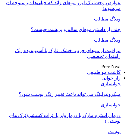
عوارض وحشتناک لیزر موهای زائد که خیلی‌ها دیر متوجه آن
می‌شوند!
وبلاگ مطالب
چند راز داشتن موهای سالم و پرپشت چیست؟
وبلاگ مطالب
مراقبت از موهای چرب، خشک، نازک یا آسیب‌دیده | یک
راهنمای تخصصی
Prev
Next
کاشت مو طبیعی
راز جوانی
جوانسازی
میکرونیدلینگ می تواند باعث تغییر رنگ ‍ پوست شود؟
جوانسازی
درمان استرچ مارک با درمارولر یا اثرات کششی(ترک های
پوستی )
پوست