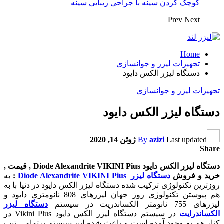
کوچک کردن سینه با جراحی زیبایی سینه
Prev
Next
Home
تجهیزات لیزر و جوانسازی
دستگاه لیزر الکس دایود
تجهیزات لیزر و جوانسازی
دستگاه لیزر الکس دایود
Last updated
azizi
By
ژوئن 14, 2020
Share
دستگاه لیزر الکس دایود Diode Alexandrite VIKINI Pius , قیمت ,
خرید و فروش
دستگاه لیزر Diode Alexandrite VIKINI Pius
:
به
روزترین تکنولوژی ترکیب شده دستگاه لیزر الکس دایود در دنیا با به
هم پیوستن تکنولوژی روز جهان لیزرهای 808 نانومتری دایود و
لیزرهای 755 نانومتر الکساندریت در سیستم
دستگاه لیزر
الکساندرایت
در سیستم دستگاه لیزر الکس دایود Vikini Plus در
کنار هم به وجود آمده است و باعث شده این سیستم برتمامی تیپ