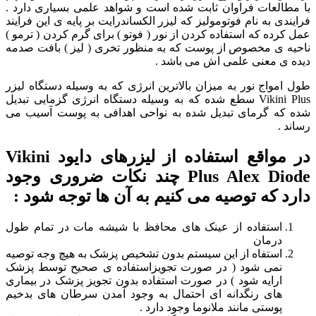
با مطالعات فراوان ثابت شده است و شواهد علمی بسیاری دارد .
فرایندی به نام فوتومولیز که لیزر الکساندرایت بر پایه ی این فرایند
عمل کرده که استفاده کردن از نور ( فوتو ) برای گرم کردن ( ترمو )
ناحیه ی مخصوص از پوست که به منظور تخری ( لیز ) بافت صدمه
دیده ی معنی علمی اش می باشد .
طول امواج نور به میزان بالاترین انرژی که به وسیله دستگاه لیزر
Vikini Plus سطع شده که به وسیله دستگاه انرژی گزمایی تبدیل
شده که گرمای تبدیل شده به نواحی اهدافی به پوست آسیب می
رساند .
در مواقع استفاده از لیزرهای دایود Vikini
Plus Alex Diode چند نکات ضروری وجود
دارد که توصیه می کنیم به آن ها توجه شود :
استفاده از عینک های محافظ با شیشه مات در تمام طول
درمان
استفاه از این سیستم بدون تشخیص پزشک به هیچ وجه توصیه
نمی شود ( در صورت تجویزاستفاده ی صحیح توسط پزشک
ارایه شود ) در صورت استفاده بدون تجویز پزشک در بیماری
های رنگدانه ای احتمال به وجود آمدن سرطان های بدخیم
پوستی مانند ملانوما وجود دارد .