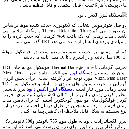
های پوستی( هر 6 تیپپ ) قابل استفاده و قابل تنظیم باشد .
دواصل فتوترمولیز انتخابی که تکنولوژی حذف کننده موها براساس
آن صورت می گیردThermal Relaxation Time و رنگدانه ملانین می
باشد . مدت زمانی که یک بافت 50% کرمایی که جذب کرده را به
وسیله ی پدیده ی انتشار از دست می دهد TRT گفته می شود .
که این زمانها بر حسب سیستم متغیراست در فولیکول مو40
الی100 میلی ثانیه و در ایپدرم 3 تا 10 میلی ثانیه می باشد
تخریب گرمایی یا Thermal Damage Time فولیکول مو به جای TRT
زمان در سیستم
دستگاه لیزر مو
الکس دایود لیزر Alex Diode
Vikini Plus Laser مورد توجه قرار گرفته است . برای پخش انرژی
گرمایی و تخریب سلول های بنیادی در پاپیلا و فولیکول مو TDT
مدت زمانی مورد نیاز است .
دستگاه لیزر الکس دایود
لیزر پتانسیل
تنظیم کردن پهنای پالس را از 5 الی 400 میلی ثانیه برای تخریب
کردن فولیکول های مو بدون کوچکترین آسیبی که برای تامین مدت
زمان لازم را دارد . و همچنین در طول درمان احساس درد در این
نوع سیستم به شکل قابل ملاحظه ای کاهش پیدا می کند .
لیزر الکساندرایت دایود به طول موج 755 نانومتر و808 نانومتر یکی
از تاثیر گذارترین نوع لیزر برای درمان پوست می باشد که این مهم