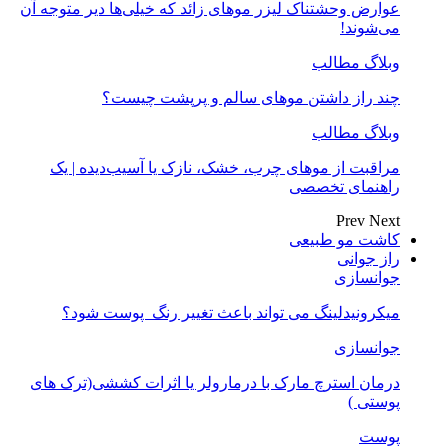
عوارض وحشتناک لیزر موهای زائد که خیلی‌ها دیر متوجه آن
می‌شوند!
وبلاگ مطالب
چند راز داشتن موهای سالم و پرپشت چیست؟
وبلاگ مطالب
مراقبت از موهای چرب، خشک، نازک یا آسیب‌دیده | یک
راهنمای تخصصی
Prev
Next
کاشت مو طبیعی
راز جوانی
جوانسازی
میکرونیدلینگ می تواند باعث تغییر رنگ ‍ پوست شود؟
جوانسازی
درمان استرچ مارک با درمارولر یا اثرات کششی(ترک های
پوستی )
پوست