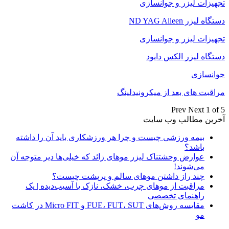
تجهیزات لیزر و جوانسازی
دستگاه لیزر ND YAG Aileen
تجهیزات لیزر و جوانسازی
دستگاه لیزر الکس دایود
جوانسازی
مراقبت های بعد از میکرونیدلینگ
Prev
Next
1 of 5
آخرین مطالب وب سایت
بیمه ورزشی چیست و چرا هر ورزشکاری باید آن را داشته
باشد؟
عوارض وحشتناک لیزر موهای زائد که خیلی‌ها دیر متوجه آن
می‌شوند!
چند راز داشتن موهای سالم و پرپشت چیست؟
مراقبت از موهای چرب، خشک، نازک یا آسیب‌دیده | یک
راهنمای تخصصی
مقایسه روش‌های FUE، FUT، SUT و Micro FIT در کاشت
مو