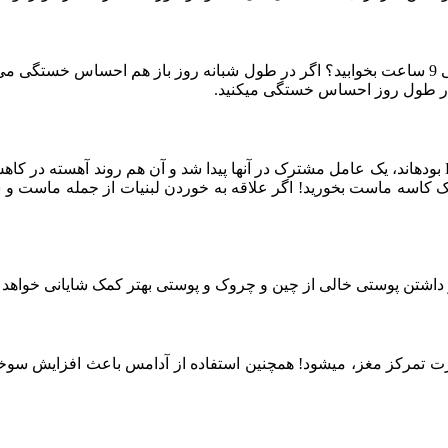
آیا می‏دانید که متخصصان توصیه می‏ کنند که شب‏ها می‏ بایست بین 8 الی 9 ساعت بخوابید؟ اگر در طول ش
 در طول روز احساس خستگی می‏کنید.
ه ماست بخورید! اگر علاقه به خوردن لبنیات از جمله ماست و شیر ن
 داشتن پوستی خالی از چین و چروک و پوستی بهتر کمک شایانی خواهد 
 تمرکز مغز، می‏شود! همچنین استفاده از آدامس باعث افزایش سوخت و