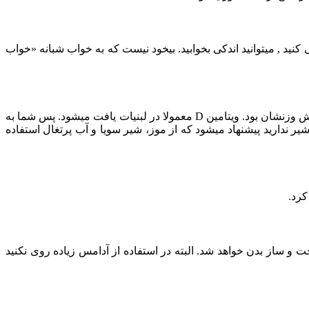
بانه روز باز هم احساس خستگی می ‏کنید , می‏توانید اندکی بخوابید. بیخود نیست که به خواب شبانه «خواب
طی پژوهش از افرادی که در زمان کاهش وزن دچار کمبود ویتامین D بوده‏اند، یک عامل مشترک در آن‏ها پیدا شد و آن هم روند آهسته در کاهش وزنشان بود. ویتامین D معمولا در لبنیات یافت می‏شود. پس شما به
دارید پیشنهاد می‏شود که از موز، شیر سویا و آب پرتغال استفاده
کرد.
 ساز بدن خواهد شد. البته در استفاده از آدامس زیاده روی نکنید