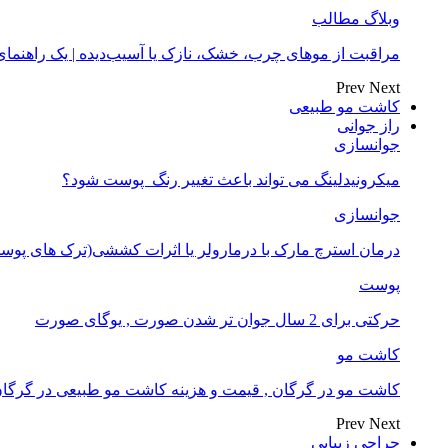
وبلاگ مطالب
مراقبت از موهای چرب، خشک، نازک یا آسیب‌دیده | یک راهنم
Prev
Next
کاشت مو طبیعی
راز جوانی
جوانسازی
میکرونیدلینگ می تواند باعث تغییر رنگ ‍ پوست شود؟
جوانسازی
درمان استرچ مارک با درمارولر یا اثرات کششی(ترک های پوست
پوست
حرکتی برای 2 سال جوان تر شدن صورت , یوگای صورت
کاشت مو
کاشت مو در گرگان , قیمت و هزینه کاشت مو طبیعی در گرگا
Prev
Next
جراحی زیبایی