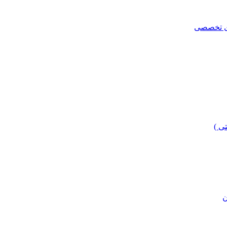
ای تخصصی
ی )
ن