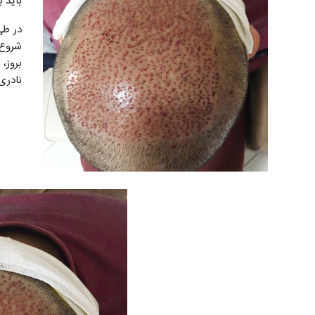
باید 
در طی
شروع 
بروز،
نادری