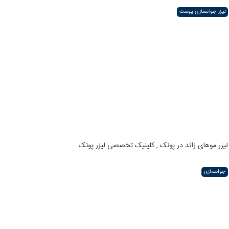
لیزر جوانسازی پوست
لیزر موهای زائد در پونک , کلینیک تخصصی لیزر پونک
جوانسازی