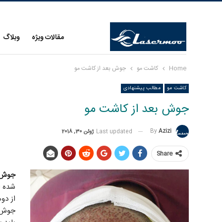
مقالات ویژه
وبلاگ
Home
کاشت مو
جوش بعد از کاشت مو
کاشت مو
مطالب پیشنهادی
جوش بعد از کاشت مو
By
Azizi
Last updated
ژوئن 30, 2018
Share
جوش ب
شده ا
از دو
جوش ه