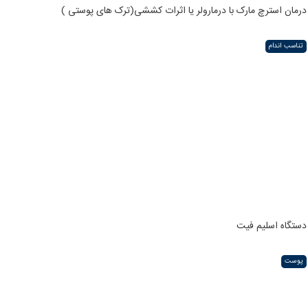
درمان استرچ مارک با درمارولر یا اثرات کششی(ترک های پوستی )
تناسب اندام
دستگاه اسلیم فیت
پوست