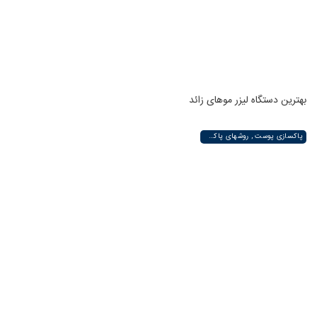
بهترین دستگاه لیزر موهای زائد
پاکسازی پوست , روشهای پاکسازی پوست صورت و دست , پاکسازی انواع مختلف پوست | لیزر لند