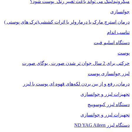
میکرونیدلینگ می تواند باعث تغییر رنگ ‍ پوست شود؟
جوانسازی
درمان استرچ مارک با درمارولر یا اثرات کششی(ترک های پوستی )
تناسب اندام
دستگاه اسلیم فیت
پوست
حرکتی برای 2 سال جوان تر شدن صورت , یوگای صورت
لیزر جوانسازی پوست
درمان، رفع و از بین بردن لکه‌های قهوه ای پوست با لیزر
تجهیزات لیزر و جوانسازی
دستگاه لیزر کیوسوییچ
تجهیزات لیزر و جوانسازی
دستگاه لیزر ND YAG Aileen