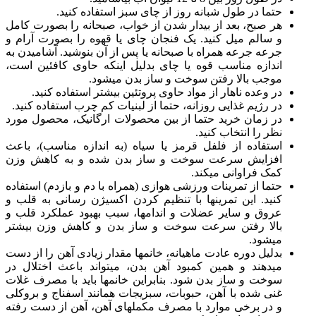
حتما در طول شبانه روز از چای سبز استفاده کنید.
هر صبح، بعد از بیدار شدن از خواب، صبحانه را بصورت کامل
و سالم میل کنید. یک فنجان چای یا قهوه را بصورت آرام و
جرعه جرعه همراه با صبحانه یا پس از آن بنوشید. آشامیدن به
اندازه مناسب قوه یا چای بدلیل اینکه حاوی کافئین است،
موجب بالا رفتن سوخت و ساز بدن می‏شود.
در وعده ناهار از مواد حاوی پروتئین بیشتر استفاده کنید.
در رژیم غذایی روزانه‏، حتما از لبنیات کم چرب استفاده کنید.
در زمان خرید حتما از بین محصولات ارگانیک، محصول مورد
نظر را انتخاب کنید.
استفاده از فلفل قرمز یا سیاه (به اندازه مناسب)، باعث
افزایش سرعت سوخت و ساز بدن شده و به کاهش وزن
کمک فراوانی می‏کند.
حتما از تمرینات ورزشی هوازی (همراه با دم و بازدم) استفاده
کنید. این تمرین‏ها با تنظیم کردن اکسیژن رسانی به قلب و
عروق و سایر عضلات و اندام‏ها، سبب بهبود عملکرد قلب و
بالا رفتن سرعت سوخت و ساز بدن و کاهش وزن بیشتر
می‏شود.
بدلیل دوره عادت ماهیانه، خانم‏ها مقدار زیادی آهن را از دست
می‏دهند و همین کمبود آهن بدن، می‏تواند باعث اختلال در
سوخت و ساز بدن شود. بنابراین خانم‏ها باید با مصرف غلات
غنی شده با آهن، حبوبات، سبزیجات همانند اسفناج و بروکلی
و در برخی موارد با مصرف مکمل‏های آهن، آهن از دست رفته