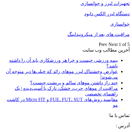
تجهیزات لیزر و جوانسازی
دستگاه لیزر الکس دایود
جوانسازی
مراقبت های بعد از میکرونیدلینگ
Prev
Next
1 of 5
آخرین مطالب وب سایت
بیمه ورزشی چیست و چرا هر ورزشکاری باید آن را داشته
باشد؟
عوارض وحشتناک لیزر موهای زائد که خیلی‌ها دیر متوجه آن
می‌شوند!
چند راز داشتن موهای سالم و پرپشت چیست؟
مراقبت از موهای چرب، خشک، نازک یا آسیب‌دیده | یک
راهنمای تخصصی
مقایسه روش‌های FUE، FUT، SUT و Micro FIT در کاشت
مو
تماس با ما
آدرس :