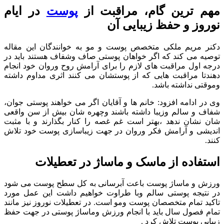
مهم ترین گام، مراقبت از
پوست
در ایام
نوروز و حفظ زیبایی آن
دکنر مریم ملکی متخصص پوست و مو به خوانندگان این مقاله
توصیه می کند که اگر خواهان پوستی صاف وشفاف هستند باید در
درجه اول مراقبت های لازم را برای آرامش روح وروان خود انجام
دهندتا مراقبت هایی که از پوستشان می کنند اثری مداوم داشته
وموقتی نداشته باشد.
وی در ادامه افزود: خانم ها و آقایان اگر می خواهند پوستی جوان،
شفاف و سالم وزیبا داشته باشند وچهره شان بیش از سن واقعی
شان نشان ندهد ،بهتر است غم غصه را کنار بگذارند و با مثبت
اندیشی و آرامش فکر وروان در جهت زیباسازی پوست خود تلاش
کنند.
استفاده از ماسک و ماساژ در تعطیلات
ورزش و ماساژ پوست باعت آبرسانی به کل سطح پوست می شود
در نتیجه پوستی سالم وبا طراوت خواهیم داشت این عمل مورد
تاکید تمام متخصصان پوست ومو است. در تعطیلات نوروز نیز مانند
تمام فصول سال باید با انجام ورزش وماساژ پوستی در جهت حفظ
زیبایی پوست تلاش کرد .