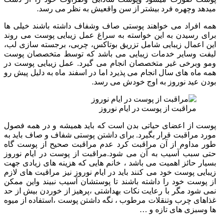
میدهد وچهره فرد بیشتر از سن واقعیش به نظر می رسد.
همه افراد می خواهند پوستی صاف وشفاف داشته باشند خیلی ها
برای رسیدن به این خواسته به سراغ عمل زیبایی پوست می روند
این اعمال زیبایی شامل تزریق بوتاکس، چربی، برجسته سازی لب،
لیفت وسایر خدمات زیبایی می باشد که توسط متخصصان پوست
ومو وبرخی غیر متخصصان انجام می گیرد. عمل زیبایی پوست در
همه ماه های سال انجام می پذیرد اما در اسفند ماه به دلیل پیش رو
بودن عید نوروز به اوج خودش می رسد.
مراقبت از پوست در ایام نوروز
پوست از اعضای حیاتی بدن است که باید همیشه و در همه فصول
مورد مراقبت قرار بگیرد. برای داشتن پوستی شفاف و صاف باید به
طور مداوم از آن مراقبت کرد عدم مراقبت صحیح از پوست گاه
حتی سبب آسیب به آن می شود.مراقبت از پوست در ایام نوروز
بسیار حائز اهمیت می باشد ، خانم هایی که هزینه های زیادی جهت
زیبایی پوست خود می کنند باید در ایام نوروز نیز مراقیت های لازم
از پوست خود را داشته باشند تا پوستشان آسیب نبیند واین ممکن
نمی شود مگر با رعایت نکات بهداشتی ،پرهیز از خوردن بیش از حد
غذاهای چرب وتنقلات مرطوب ، نگه داشتن پوست ،استفاده از میوه
ها وسبزی های تازه و …