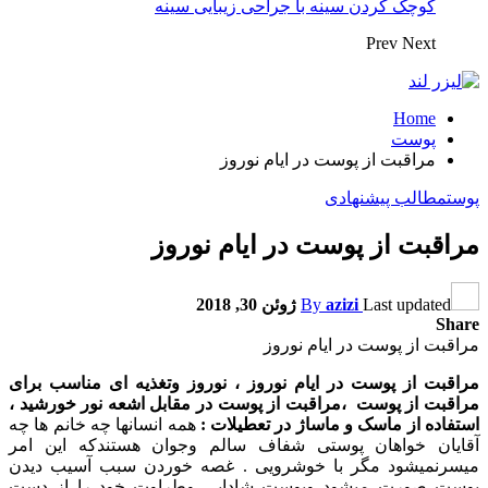
کوچک کردن سینه با جراحی زیبایی سینه
Prev
Next
Home
پوست
مراقبت از پوست در ایام نوروز
پوست
مطالب پیشنهادی
مراقبت از پوست در ایام نوروز
Last updated
azizi
By
ژوئن 30, 2018
Share
مراقبت از پوست در ایام نوروز
مراقبت از پوست در ایام نوروز ، نوروز وتغذیه ای مناسب برای
مراقبت از پوست ،مراقبت از پوست در مقابل اشعه نور خورشید ،
استفاده از ماسک و ماساژ در تعطیلات :
همه انسانها چه خانم ها چه
آقایان خواهان پوستی شفاف سالم وجوان هستندکه این امر
میسرنمیشود مگر با خوشرویی . غصه خوردن سبب آسیب دیدن
پوست صورت میشود وپوست شادابی وطراوت خود را از دست