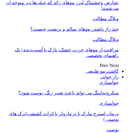
عوارض وحشتناک لیزر موهای زائد که خیلی‌ها دیر متوجه آن
می‌شوند!
وبلاگ مطالب
چند راز داشتن موهای سالم و پرپشت چیست؟
وبلاگ مطالب
مراقبت از موهای چرب، خشک، نازک یا آسیب‌دیده | یک
راهنمای تخصصی
Prev
Next
کاشت مو طبیعی
راز جوانی
جوانسازی
میکرونیدلینگ می تواند باعث تغییر رنگ ‍ پوست شود؟
جوانسازی
درمان استرچ مارک با درمارولر یا اثرات کششی(ترک های
پوستی )
پوست