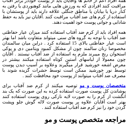
همه افراد اعم از خانم ها وآقایان باید از پوست خوددر برابر آفتاب
مراقبت کنند افرادی که به ورزش هایی مانند کوهنوردی یا رفتن به
کنار دریا یا بیابان یا مناطق جنگلی علاقه دارند باید از پوستشان با
استفاده از کرم های ضد آفتاب مراقبت کنند .آقایان نیز باید به حفظ
شادابی و جوانی پوست خود اهمیت دهند.
همه افراد باید از کرم ضد آفتاب استفاده کنند میزان عیار حفاظتی
ضد آفتاب با توجه به گروه های سنی میتواند متفاوت باشد اما بهتر
است عیار حفاظتی بالای 15 استفاده کرد . دراین میان سالمندان
مخصوصا زنان سالمند چون از مشکل کمبود ویتامین دی و پوکی
استخوان رنج میبرند ملزم به استفاده از ضد آفتاب نیستند . آقایان
چون معمولا از لباسهای آستین کوتاه استفاده میکنند بیشتر در
معرض اشعه خورشید قرار میگیرند وعلاوه بر آسیب دیدن پوست
توسط نور خورشید ممکن است توسط حشرات گزیده شوند با
مصرف ضد آفتاب میتوانند از پوست خود محافظت کنند .
متخصصان پوست و مو
توصیه میکنند از کرم ضد آفتاب برای
پوشاندن کل پوست صورت استفاده کرده به این صورت که یک بند
انگشت از کرم را به صورت لایه نازکی روی پوست استفاده کنند
بهتر است آقایان علاوه بر پوست صورت لاله گوش جلو وپشت
گردن خود را نیز کرم ضد آفناب استفاده کنند .
مراجعه متخصص پوست و مو