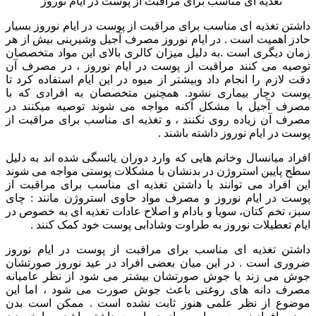
تغذیه ای مناسب برای مراقبت از پوست در ایام نوروز
داشتن تغذیه ای مناسب برای مراقبت از پوست در ایام نوروز بسیار
حادز اهمیت است . در ایام نوروز مصرف آجیل وشیرینی بیش از هر
زمان دیگری است .به دلیل میزان کالری بالای این مواد متخصصان
توصیه می کنند مراقبت از پوست در ایام نوروز ، در مصرف آن
دقت لازم را انجام داد وبیشتر از میوه در این ایام استفاده کرد تا
پوست دچار بیماری نشود. همچنین متخصصان به افرادی که با
مصرف آجیل با مشکل آکنه مواجه می شوند توصیه میکنند در
مصرف آن زیاده روی نکنند ، و تغذیه ای مناسب برای مراقبت از
پوست در ایام نوروز داشته باشند .
افراد میانسال وخانم هایی که وارد دوران یائسگی شده اند به دلیل
سطح پایین استروژن در بدنشان با مشکلات پوستی مواجه می شوند
این افراد می توانند با داشتن تغذیه ای مناسب برای مراقبت از
پوست در ایام نوروز و مصرف مواد حاوی استروژن مانند : چای
سبز، تخم کتان، سویا و بادام و اصلاح عادات تغذیه ای به خصوص در
ایام تعطیلات نوروز به طراوت وشادابی پوست خود کمک کنند .
داشتن تغذیه ای مناسب برای مراقبت از پوست در ایام نوروز
ضروری است . در این میان بعضی افراد در عید نوروز صورتشان
جوش می زند یا جوش صورتشان بیشتر می شود از نظر عامیانه
مصرف دانه های روغنی باعث جوش صورت می شود ، اما این
موضوع از نظر علمی هنوز ثابت نشده است . ممکن است بدن