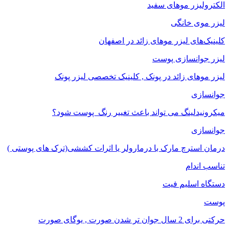
الکترولیزر موهای سفید
لیزر موی خانگی
کلینیک‌های لیزر موهای زائد در اصفهان
لیزر جوانسازی پوست
لیزر موهای زائد در پونک , کلینیک تخصصی لیزر پونک
جوانسازی
میکرونیدلینگ می تواند باعث تغییر رنگ ‍ پوست شود؟
جوانسازی
درمان استرچ مارک با درمارولر یا اثرات کششی(ترک های پوستی )
تناسب اندام
دستگاه اسلیم فیت
پوست
حرکتی برای 2 سال جوان تر شدن صورت , یوگای صورت