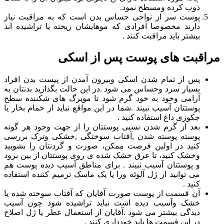
ذوب کرده ومسطح نمود.
پوست سر از نواحی حساس بدن است که به مراقبت نیاز
دارند مخصوصا افرادی که موهایشان ریخته یا تراشیده اند
بیشتر باید مراقبت کنند .
مراقبت های پوست پس از اسکی
پس از تمام شدن اسکی وبیرون آمدن از پیست بدن افراد
بسیار سرد وحساس می شود .در این حالت بگذارید بدنتان به
آرامی وخود به خود گرم شود تا مویرگ های شکننده سطح
پوستتان آسیب نبیند .شما در این مواقع نباید از حمام بخار یا
جکوزی داغ استفاده کنید .
بعد از گرم شدن نسبی پوستتان را از جهت وجود هر گونه
پوسته پوسته شدن ,آفتاب سوختگی ,خشکی وترک بررسی
کنید در اولین فرصت ممکن، صورت و گردنتان را بشویید
وخشک کنید، تا عرق خشک شده ی روی پوستتان از بین برود
و پوستتان آسیب نبیند . برای مناطق آسیب دیده پوست هم
می توانید از ژل آلوئه ورا یا یک ماسک ترمیم کننده استفاده
کنید .
آن قسمت از پوست صورت آقایان که آفتاب سوخته شده یا
خشک وآسیب دیده است نباید تراشیده شود چون آسیب
دیدگی بیشتر می شود .آقایان از استعمال عطر یا ژل اصلاح
در این قسمت ها باید خودداری کنند .