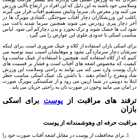
وسلامتی خود باشند به این دلیل که این افراد در ارتفاع بالایی ورزش
می کنند ودر معرض باد, سرما وتابش مستقیم آفتاب قرار می گیرند
.اغلب این ورزشکاران دچار آفتاب سوختگی ,گشادی مویرگ ها در
آخر دچار پیری زودرس می شوند همچنین سرما شدید باعث می
شود لب ها خشک شوند و ترک بخورد و بدن دچارکم آبی شود. لباس
مناسب اسکی تا حدودی جلوی این عوارض را می گیرد .
برای اسکی بازان استفاده از کلاه و عینک ضروری است ,برای اینکه
سرشان دچار سرمازدگی نشود و موهایشان آسیب نبیند توصیه می
کنیم که از کلاه استفاده کنند. همچنین با استفاده از عینک مناسب وبا
کیفیت که مخصوص اشعه های آفتاب است و فشار بر قسمت های
نازک پوست وارد نمی کند می توانند به راحتی وسلامت این ورزش
شاد ومفرح را انجام دهند . با داشتن یک عینک اسکی مناسب خطر
ابتلا به دوبینی در شما ازبین می رود و از شکستگی مویرگ صورت
در امان می مانید وخون در صورت تان به راحتی جریان می یابد .
ترفند های مراقبت از
پوست
برای اسکی
بازان
مراقبت حرفه ای وهوشمندانه از پوست
برای محافظت از پوست در مقابل اشعه آفتاب صورت خود را