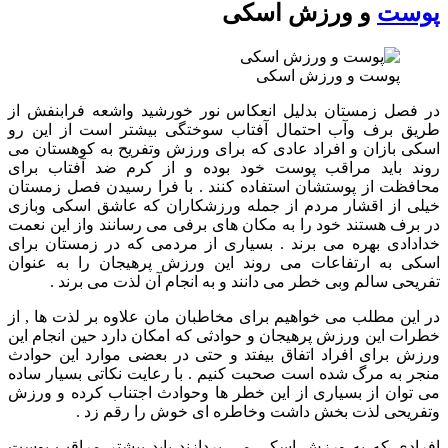
پوست
و ورزش اسکی
پوست و ورزش اسکی
در فصل زمستان بدلیل انعکاس نور خورشید واشعه فرابنفش از
طریق برف وآب احتمال آفتاب سوختگی بیشتر است از این رو
اسکی بازان و افراد عادی که برای ورزش وتفریح به کوهستان می
روند باید مراقب پوست خود بوده و از کرم ضد آفتاب برای
محافظت از پوستشان استفاده کنند . با فرا رسیدن فصل زمستان
خیلی از اقشار مردم از جمله ورزشکاران که عاشق اسکی وبازی
در برف هستند خود را به مکان های برفی می رسانند واز این نعمت
خدادادی بهره می برند . بسیاری از مردمی که در زمستان برای
اسکی به ارتفاعات می روند این ورزش پرهیجان را به عنوان
تفریحی سالم وبی خطر می دانند و به انجام آن لذت می برند .
در این مطلب می خواهیم برای مخاطبان مان علاوه بر لذت ها , از
خطرات این ورزش پرهیجان و حوادثی که امکان دارد حین انجام این
ورزش برای افراد اتفاق بیفتد و حتی در بعضی موارد این حوادث
منجر به مرگ شده است صحبت کنیم . با رعایت نکاتی بسیار ساده
می توان از بسیاری از این خطر ها وحوادث اجتناب کرده و ورزش
وتفریحی لذت بخش داشت وخاطره ای خوش را رقم زد .
افرادی که به ورزش اسکی می پردازند باید بیشتر مراقب پوست