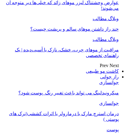
عوارض وحشتناک لیزر موهای زائد که خیلی‌ها دیر متوجه آن
می‌شوند!
وبلاگ مطالب
چند راز داشتن موهای سالم و پرپشت چیست؟
وبلاگ مطالب
مراقبت از موهای چرب، خشک، نازک یا آسیب‌دیده | یک
راهنمای تخصصی
Prev
Next
کاشت مو طبیعی
راز جوانی
جوانسازی
میکرونیدلینگ می تواند باعث تغییر رنگ ‍ پوست شود؟
جوانسازی
درمان استرچ مارک با درمارولر یا اثرات کششی(ترک های
پوستی )
پوست