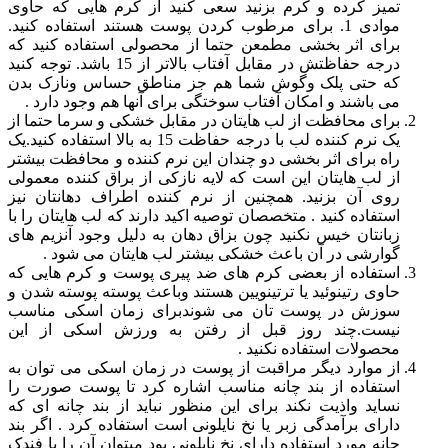
تمیز کرده و کرم بزنید سعی کنید از کرم هایی که حاوی
موادی 1. برای مرطوب کردن پوست هستند استفاده کنید.
برای اثر بخشی مطمعن حتما از محصولی استفاده کنید که
درجه حفاظتش در مقابل آفتاب بالاتر از 15 باشد. توجه کنید
که حتی پلک وگوش شما هم جز مناطق حساس ونازک بدن
می باشند و امکان آفتاب سوختگی برای آنها هم وجود دارد .
برای محافظت از لب هایتان در مقابل خشکی و سرما حتما از
یک نرم کننده لب با درجه حفاظت 15 به بالا استفاده کنید.یک
راه برای اثر بخشی دو چندان این نرم کننده و محافظت بیشتر
از لب هایتان این است که لایه نازکی از براق کننده معمولی
روی آن بزنید. همچنین از نرم کننده اطراف دهانتان نیز
استفاده کنید . متخصصان توصیه اکید دارند که لب هایتان را با
زبانتان خیس نکنید چون بزاق دهان به دلیل وجود آنزیم های
گوارشی در آن باعث خشکی بیشتر لب هایتان می شود .
استفاده از بعضی کرم های ضد پیری پوست و کرم هایی که
حاوی رتینوئید یا ترتینویین هستند وباعث پوسته پوسته شدن و
سوزش در پوست تان می شوندبرای زمان اسکی مناسب
نیست.چند روز قبل از رفتن به ورزش اسکی از این
محصولات استفاده نکنید .
از موارد دیگر مراقبت از پوست در زمان اسکی می توان به
استفاده از بند چانه مناسب اشاره کرد تا پوست صورت را
نساید واذیت نکند برای این منظور نباید از بند چانه ای که
دارای برآمدگی زبر یا نخ نایلونی است استفاده کرد . اگر بند
چانه مورد استفاده دارای نخ نایلونی بود میتوان آن را با فندک