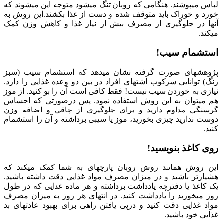
لباس می‏پوشند. هنگامی که روبان تنگ می‏شود متوجه این می‏شوند که
خورد و خوراک باید متوقف شده و دست از غذا بکشند.این روش به
آن‏ها در جلوگیری از مصرف بیش از نیاز غذا و کاهش وزن کمک
می‏کند.
استشمام سیب!
پژوهش‏های صورت گرفته نشان می‏دهد که استشمام سیب (سبز
رنگ) توانایی سرکوب اشتهای افراد در بین دو وعده غذایی را دارد.
نیازی به خوردن سیب نیست! فقط کافی است آن را بو کنید. از موز
هم می‏توان به این روش استفاده نمود. پس درصورتی که احساس
گرسنگی مداوم دارید و برای جلوگیری از چاقی و اضافه وزن
دوست ندارید چیزی بخورید، موز یا سیبی برداشته و آن را استشمام
کنید.
روی کاغذ بنویسید!
این روش همانند روش روبان پارچه‏ای به شما کمک می‏کند که
هشیارتر باشید و در میزان مصرف مواد غذایی دقت داشته باشید.
یک کاغذ یا دفترچه یادداشت برداشته و هر ماده غذایی که در طول
روز می‏خورید را یادداشت کنید. در انتهای هر روز به میزان مصرف
مواد غذایی دقت کنید و درپی یافتن راهی برای بهبود عادت‏های بد
غذایی خود باشید.