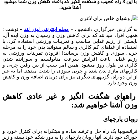
با این 8 راه عجیب و شگفت انگیز که باعث کاهش وزن شما می‏شود
آشنا شوید.
به گزارش خبرگزاری دانشجو ، «
مجله اینترنتی لیزر لند
» نوشت :
همه‏ی افراد می‎‏دانند که برای کاهش وزن و رسیدن به وزن ایده آل،
بایستی از رژیم غذایی مناسب و تمرینات ورزشی استفاده کرد. با
استفاده از غذاهای کم کالری و سالم می‏توانید بدن خود را به مرحله
چربی سوزی و کاهش وزن برسانید! افزودن تمرینات ورزشی به
رژیم غذایی باعث افزایش سرعت متابولیسم و سوزانده شدن
کالری در طول روز می‏شود. همین امر سبب از بین رفتن چربی و
کالری‏های مازاد بدن شده و چربی سوزی را شدت می‏دهد. اما به غیر
از این دو راه، گزینه‏های دیگری نیز برای درمان اضافه وزن و کاهش
وزن وجود دارد.
راه‏های شگفت انگیز و غیر عادی کاهش
وزن آشنا خواهیم شد:
روبان پارچه‏ای
فرانسوی‏ها یک راه حل و ترفند ساده و مبتکرانه برای کنترل خورد و
خوراک خود دارند. آن‏ها روبان پارچه‏ای را به دور شکم خود بسته و زیر