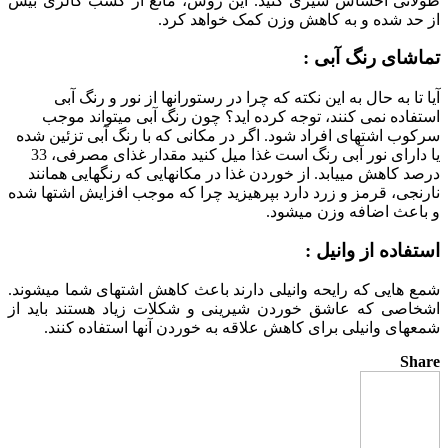
طولانی احساس سیری کنید. این روش، مانع از کسب کالری بیش
از حد شده و به کاهش وزن کمک خواهد کرد.
تماشای رنگ آبی :
آیا تا به حال به این نکته که چرا در رستوران‏ها از نور و رنگ آبی
استفاده نمی ‏کنند، توجه کرده اید؟ چون رنگ آبی می‏تواند موجب
سرکوب اشتهای افراد شود. اگر در مکانی که با رنگ آبی تزئین شده
یا دارای نور آبی رنگ است غذا میل کنید مقدار غذای مصرفی، 33
درصد کاهش می‏یابد. از خوردن غذا در مکان‏هایی که رنگ‏هایی همانند
نارنجی، قرمز و زرد دارد بپرهیزید چرا که موجب افزایش اشتها شده
و باعث اضافه وزن می‏شود.
استفاده از وانیل :
شمع‏ هایی که رایحه وانیلی دارند باعث کاهش اشتهای شما می‏شوند.
اشخاصی که عاشق خوردن شیرینی‏ و شکلات زیاد هستند باید از
شمع‏های وانیلی برای کاهش علاقه به خوردن آن‏ها استفاده کنند.
Share