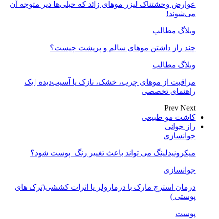
عوارض وحشتناک لیزر موهای زائد که خیلی‌ها دیر متوجه آن
می‌شوند!
وبلاگ مطالب
چند راز داشتن موهای سالم و پرپشت چیست؟
وبلاگ مطالب
مراقبت از موهای چرب، خشک، نازک یا آسیب‌دیده | یک
راهنمای تخصصی
Prev
Next
کاشت مو طبیعی
راز جوانی
جوانسازی
میکرونیدلینگ می تواند باعث تغییر رنگ ‍ پوست شود؟
جوانسازی
درمان استرچ مارک با درمارولر یا اثرات کششی(ترک های
پوستی )
پوست