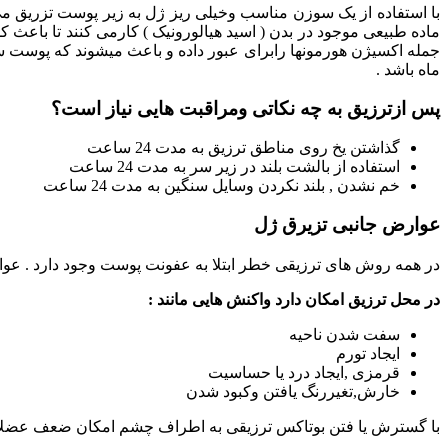
با استفاده از یک سوزن مناسب وخیلی ریز ژل به زیر پوست تزریق می شو
ماده طبیعی موجود در بدن ( اسید هیالورونیک ) کارمی کنند تا باعث ک
ماه باشد .
پس ازترزیق به چه نکاتی ومراقبت هایی نیاز است؟
گذاشتن یخ روی مناطق ترزیق به مدت 24 ساعت
استفاده از بالشت بلند در زیر سر به مدت 24 ساعت
خم نشدن , بلند نکردن وسایل سنگین به مدت 24 ساعت
عوارض جانبی تزیرق ژل
در همه روش های ترزیقی خطر ابتلا به عفونت پوست وجود دارد . عوار
در محل ترزیق امکان دارد واکنش هایی مانند :
سفت شدن ناحیه
ایجاد تورم
قرمزی ,ایجاد درد یا حساسیت
خارش,تغیررنگ یافتن وکبود شدن
با گسترش یا فتن بوتاکس ترزیقی به اطراف چشم امکان ضعف عضلات 