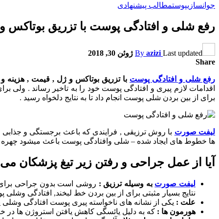
جوانسازی
پوست
مطالب پیشنهادی
رفع شلی و افتادگی پوست با تزریق بوتاکس و 
Last updated
azizi
By
ژوئن 30, 2018
Share
رفع شلی و افتادگی پوست
با تزریق بوتاکس و ژل , قیمت , هزینه و
اقدامات لازم پیری و افتادگی پوست خود را به تاخیر رساند . ولی ب
برای از بین بردن شلی پوست انجام داد تا به نتایج دلخواه رسید .
لیفت صورت
با روش ترزیقی , فرایندی که باعث برجستگی و جذابی ب
ها خطوط های ایجاد شده – شلی وافتادگی پوست باعث میشود چهره ی
آیا از عمل جراحی و رفتن زیر تیغ پزشکان م
لیفت صورت
به وسیله ترزیق :
روشی است بدون جراحی برای با
نتایج بسیار مثبتی برای از بین بردن خط لبخند, افتادگی وشلی 
علت :
یکی از نشانه های ناخواسته پیری پوست افتادگی وشلی پو
هورمون ها :
که به دلیل یائسگی کاهش یافتن استروژن ها در خ