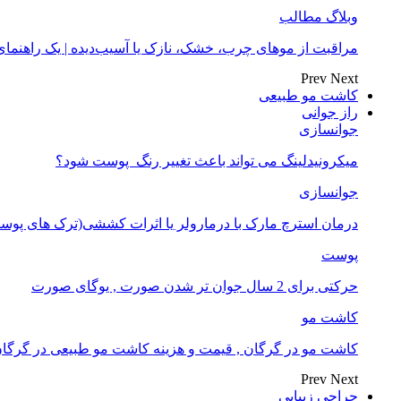
وبلاگ مطالب
مراقبت از موهای چرب، خشک، نازک یا آسیب‌دیده | یک راهنم
Prev
Next
کاشت مو طبیعی
راز جوانی
جوانسازی
میکرونیدلینگ می تواند باعث تغییر رنگ ‍ پوست شود؟
جوانسازی
درمان استرچ مارک با درمارولر یا اثرات کششی(ترک های پوست
پوست
حرکتی برای 2 سال جوان تر شدن صورت , یوگای صورت
کاشت مو
کاشت مو در گرگان , قیمت و هزینه کاشت مو طبیعی در گرگا
Prev
Next
جراحی زیبایی