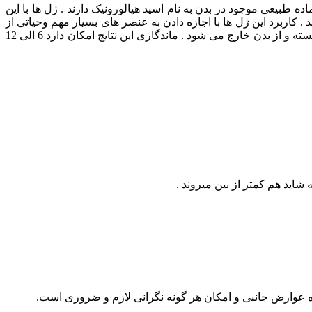
 طبیعی موجود در بدن به نام اسید هیالورونیک دارند . ژل ها با این
 کاربرد این ژل ها با اجازه دادن به عنصر های بسیار مهم وحیاتی از
جمله اکسیژن هورمونها رابرای عبور داده و باعث میشوند که پوست سالم وطبیعی شکل بگیرد . ژل ها دزطول فرایند بیولوژیکی طبیعی شکسته و از بدن خارج می شود . ماندگاری این نتایج امکان دارد 6 الی 12
اید هم کمتر از بین میروند .
عوارض جانبی و امکان هر گونه نگرانی لازم و ضروری است.