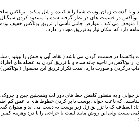
با گذشت زمان پوست شما را شکننده و شل میکند . بوتاکس ساخته
ریق بوتاکس در قسمت های در نظر گرفته شده با مسدود کردن سیگن
توقف می کند . عوارض جانبی ناشی از تزریق بوتاکس خفیف بوده و ب
ه دارد که امکان نیاز به تزریق مجدد را دارد .
پلاتسما در قسمت گردن می باشد ( نقاط آبی و فلش را ببینید ) ش
 از بوتاکس در ناحیه چانه شده و با تزریق کردن به عضله های اطرا
و صورت دارد . مدت تکرار تزریق این محصول ( بوتاکس ) 3الی 4 ماه می باشد .
هر جوانی و به منظور کاهش خط های دور لب وهمچنین چین و چروک ه
هم میشناسند . که باعث جوانی پوست با پر کردن خطوط های با عمق ک
یجاد انعطاف که با تزر یق ژل زیر پوست به دست می آید و میتوان 
 نیست ولی این روش مانند لیفت با جراحی را با درد وهزینه کمتر ارا
.