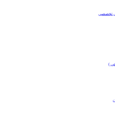
ای تخصصی
ی )
ن