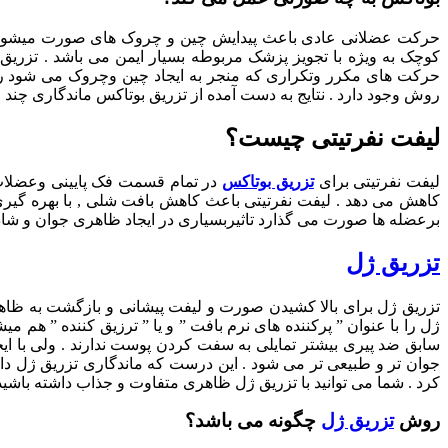
حرکت عضلانی عادی باعث پیدایش چین و چروک های صورت میشود و 
کوچک به ویژه با تجویز پزشک مربوطه بسیار ایمن می باشد . تز
حرکت های مکرر وتکراری که منجر به ایجاد چین وچروک می شود را م
روش وجود دارد . نتایج به دست آمده از تزریق بوتاکس ماندگاری چند ماه
لیفت نفرتیتی چیست؟
لیفت نفرتیتی برای
تزریق بوتاکس
در تمام قسمت فک پایینی وعضلات 
کاهش می دهد . لیفت نفرتیتی باعث کاهش بافت شلی , با بهره گیری
برعضله ها صورت می گذارد تاثیربسیاری در ایجاد ظاهری جوان و شاداب درگردن 
تزریق ژل
تزریق ژل برای بالا کشیدن صورت و لیفت پیشانی و بازگشت به ظا
ژل را با عنوان ” پرکننده های نرم بافت ” و یا ” ترزیق کننده ” 
سابق ضد پیری بیشتر تمایلی به سفت کردن پوست ندارند . ولی با ا
جوان تر و طبیعی تر می شود . این درست که ماندگاری تزریق ژل دائمی
کرد . شما می توانید با تزریق ژل ظاهری متفاوت و جذاب داشته باشید 
روش
تزریق ژل
چگونه می باشد؟