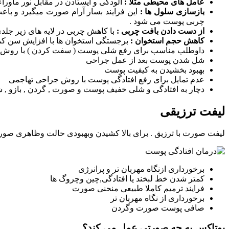
عامل های محیطی مثلا :
آلودگی و ایستادن در مقابل نور ماورا
بازسازی سلول ها :
این فرایند بسار آرام صورت میگیرد و باعث
چربی پوست می شود .
از دست دادن بافت چربی :
با کاهش چربی در لایه های زیر جل
کاهش حجم استخوان :
برجستگی استخوان ها با افزایش سن کم
داوطلب مناسب برای رفع شلی پوست ( سفت کردن ) با روش غ
شل شدن پوست بعد از عمل جراحی
بهبود بخشیدن به کیفیت پوست
عدم تمایل برای رفع افتادگی پوست با روش جراحی تهاجمی
دچار به افتادگی و شلی خفیف پوست و صورت , گردن , بازو , ش
لیفت ترزیقی
لیفت صورت با ترزیق . برای بالا کشیدن وبهبودی حالت وظاهری صورت
برخورداری ازنگاه مهربان تر و پرانرژی
کمتر شدن خط لبخند یا افتادگی,چین وچروگ ها
فرایند ترمیم کاملا طبیعی منحنی صورت
برخورداری از نگاه مهربان تر
صافی پوست صورت وگردن
بوتاکس به چه صورتی عمل می کند؟