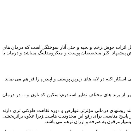
مل اثرات جوش،زخم و بخیه و حتی آثار سوختگی است که درمان های
 پیشنهاد اکثر متخصصان پوست و میکرونیدلینگ میباشد و درمان با
کار اکنه در لایه های زیرین پوستی و اپیدرم را فراهم می نماید .
ر کرم های ویتامین C,A,D و کرم های ترمیم کننده ارگانیک نظیر از برند های مختلف نظیر استادرم،اسکین کد ،اون و… در درمان
 روشهاى درمانى مؤثرتر،عوارض و دوره نقاهت طولانى ترى دارند
 پاسخ مناسبى براى رفع اين محدوديت هاست.زیرا علاوه براثربخشی