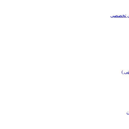
ای تخصصی
ی )
ن