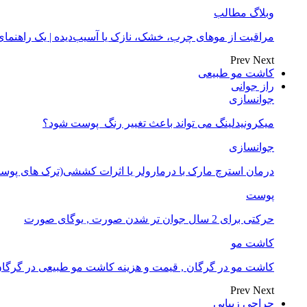
وبلاگ مطالب
مراقبت از موهای چرب، خشک، نازک یا آسیب‌دیده | یک راهنم
Prev
Next
کاشت مو طبیعی
راز جوانی
جوانسازی
میکرونیدلینگ می تواند باعث تغییر رنگ ‍ پوست شود؟
جوانسازی
درمان استرچ مارک با درمارولر یا اثرات کششی(ترک های پوست
پوست
حرکتی برای 2 سال جوان تر شدن صورت , یوگای صورت
کاشت مو
کاشت مو در گرگان , قیمت و هزینه کاشت مو طبیعی در گرگا
Prev
Next
جراحی زیبایی