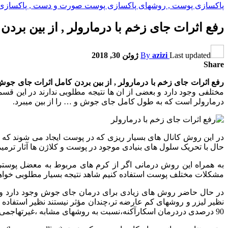
پاکسازی پوست , روشهای پاکسازی پوست صورت و دست , پاکسازی ان
رفع اثرات جای زخم با درمارولر , از بین بردن
Last updated
azizi
By
ژوئن 30, 2018
Share
رفع اثرات جای زخم با درمارولر , از بین بردن کامل اثرات جای جوش 
مختلفی وجود دارد و بعضی از ان ها نتیجه مطلوبی ندارند در این 
درمارولر است که به طول کامل جای جوش و … را از بین میبرد.
در این روش کانال های بسیار ریزی که در پوست ایجاد می شوند که با
حال با تحریک سلول های بنیادی موجود در پوست و کلاژن ها آثار ترم
مشکلات مختلف پوست استفاده کنیم شاهد نتیجه بسیار مطلوبی خواه
در حال حاضر روش های زیادی برای درمان جای جوش وجود دارد ولی
نظیر لیزر و روشهاى كم عارضه تر،چندان مؤثر نيستند نظیر استفاده 
90 درصدی دردرمان اسکارآکنه،نسبت به روشهای مشابه ،غیرتهاجمی و بدون عارضه محسوب می شود و همچنین نسبت به تمامی روش ها بسیارمرقون به صرفه و ارزان ترهم می باشد.