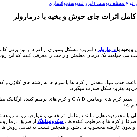
واع مختلف پوست | لیزر لند
پوست
جوانسازی
 کامل اثرات جای جوش و بخیه با درمارولر
و بخیه با
درمارولر
:
امروزه مشکل بسیاری از افراد از بین بردن کا
قسمت می خواهیم یک درمان مطمئن و راحت را معرفی کنیم که این روش
عث جذب مواد معدنی از کرم ها یا سرم ها به رشته های کلاژن و کف اس
یمی به بهترین شکل صورت میگیرد.
به همراه این روش درمانی اگر از کرم های مربوط به معضل پوستی نظی
یم شد .
 با محدودیت هایی مانند دوعامل اثربخشى و عوارض رو به رو هستند
صرفا از کرم ها و مرطوب کننده ها .
ميكرونيدلينگ
از طریق درما رولر