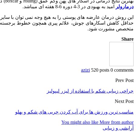
بهترين نتايج درمانى در اسكار هاى پهن وكم عمق (rolling و boxcar) ديده مى شود و اثرات عميق كه حتى باكشيدن پوست ، صاف نمى شوند پاسخ متوسط به اين روش درمانى مى دهند و در استفاده مستمر از
درمارولر
امید به بهبودی در 3-4 دوره 6-8 هفته ای میباشد.
این روش درمان عارضه های پوستی را به هیچ وجه نمی توان با سایر 
حداقل کاهش اسکارهای جوش، علائم پیری همچون خطوط برجسته، چین 
متخصص مشورت شود.
Share
azizi
520 posts
0 comments
Prev Post
جراحی زیبایی شکم با استفاده از لیزر لیپولیز
Next Post
مناسب ترین ورزش ها برای آب کردن چربی های شکم و پهلو
You might also like
More from author
آرایشی و زیبایی