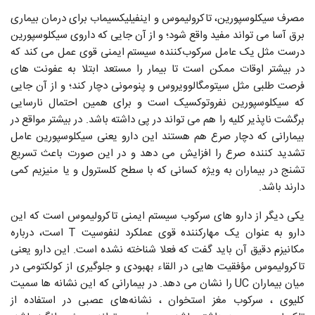
مصرف سیکلوسپورین، تاکرولیموس و اینفیلیکسیماب برای درمان بیماری
برق آسا می تواند مفید واقع شود؛ و از آن جایی که داروی سیکلوسپورین
درست مثل یک عامل سرکوب‌کننده سیستم ایمنی قوی عمل می کند که
در بیشتر اوقات ممکن است تا بیمار را مستعد ابتلا به عفونت ‌های
فرصت طلبی مثل سیتومگالوویروس و پنومونی دچار کند؛ و از آن جایی
که سیکلوسپورین نفروتوکسیک است و برای همین احتمال نارسایی
برگشت ‌ناپذیر کلیه را هم می تواند در پی داشته باشد. در بیشتر مواقع در
بیمارانی که دچار صرع هم هستند این دارو یعنی سیکلوسپورین عامل
تشدید کننده صرع را افزایش می دهد و در این صورت باعث تسریع
تشنج در بیماران به ویژه کسانی که با سطح کلسترول و یا منیزیم کمی
دارند باشد.
یکی دیگر از دارو های سرکوب سیستم ایمنی تاکرولیموس است که این
دارو به عنوان یک مهارکننده قوی عملکرد لنفوسیت T است، درباره
مکانیزم دقیق آن باید گفت که فعلا شناخته نشده است. این دارو یعنی
تاکرولیموس مؤفقیت‌ هایی در القاء بهبودی و جلوگیری از کولکتومی در
میان بیماران UC را نشان می دهد. در بیمارانی که این نشانه ها سمیت
کلیوی ، سرکوب مغز استخوان ، نشانه‌های عصبی در استفاده از