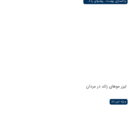
پاکسازی پوست , روشهای پاکسازی پوست صورت و دست , پاکسازی انواع مختلف پوست | لیزر لند
لیزر موهای زائد در مردان
ویژه لیزر لند