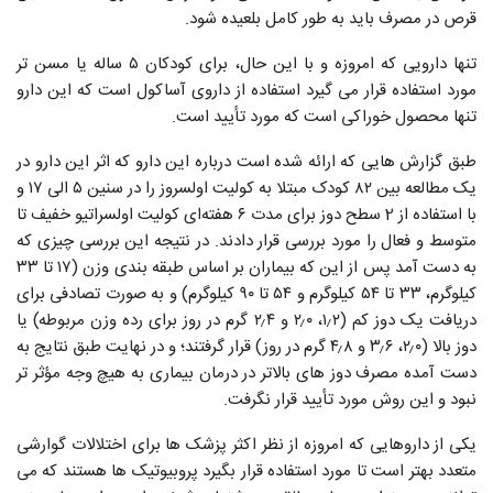
قرص در مصرف باید به طور کامل بلعیده شود.
تنها دارویی که امروزه و با این حال، برای کودکان ۵ ساله یا مسن ‌تر
مورد استفاده قرار می گیرد استفاده از داروی ‌آساکول است که این دارو
تنها محصول خوراکی است که مورد تأیید است.
طبق گزارش هایی که ارائه شده است درباره این دارو که اثر این دارو در
یک مطالعه بین ۸۲ کودک مبتلا به کولیت اولسروز را در سنین ۵ الی ۱۷ و
با استفاده از 2 سطح دوز برای مدت ۶ هفته‌ای کولیت اولسراتیو خفیف تا
متوسط و فعال را مورد بررسی قرار دادند. در نتیجه این بررسی چیزی که
به دست آمد پس از این که بیماران بر اساس طبقه‌ بندی وزن (۱۷ تا ۳۳
کیلوگرم، ۳۳ تا ۵۴ کیلوگرم و ۵۴ تا ۹۰ کیلوگرم) و به صورت تصادفی برای
دریافت یک دوز کم (۱٫۲، ۲٫۰ و ۲٫۴ گرم در روز برای رده وزن مربوطه) یا
دوز بالا (۲٫۰، ۳٫۶ و ۴٫۸ گرم در روز) قرار گرفتند؛ و در نهایت طبق نتایج به
دست آمده مصرف دوز های بالاتر در درمان بیماری به هیچ وجه مؤثر تر
نبود و این روش مورد تأیید قرار نگرفت.
یکی از داروهایی که امروزه از نظر اکثر پزشک ها برای اختلالات گوارشی
متعدد بهتر است تا مورد استفاده قرار بگیرد پروبیوتیک ها هستند که می