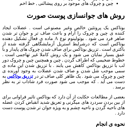
چین و چروک های موجود بر روی پیشالنی , خط اخم
روش های جوانسازی پوست صورت
بوتاکس یک پروتئین خالص وغیر مصنوعی است . عضلات ایجاد
کننده ی چین و چروک را آرام و باعث صاف تر و جوان تر شدن
ضاهر فرد می شود . بوتولینوم نوع A ماده ی فعال تشکیل دهنده
بوتاکس است که درشرایط استریل آزمایشگاهی گرفته شده از
باکتری است . تزریق بوتاکس برای صاف شدن چروک های پایدار و با
عمق بسیار نمایان می شود و یک روش کاملا غیر تهاجمی است .
خطوط ضخیمی که اطراف گردن , چین و همچنین چین و چروک دور
لب با تزریق بوتاکس کاهش می یابند . با تزریق شدن این ماده ی
سمی موجب شل شدن و صاف شدن عضلات به وجود آورنده ی
چین و چروک می شود . یک ظاهر کلی صاف تر در
تزریق بوتاکس
به
دست می آید . که موجب می شود صورت فرد شاداب تر به نظر
برسد .
بعضی از مطالعات حکایت از آن دارد که بوتاکس تاثیر فراوانی برای
از بین بردن سردرد های میگرنی و تعریق شدید انقباض کردن عضله
های ناحیه گردن و ناحیه چشم و به ویژه جوان تر شدن پوست دست
دارد .
نحوه ی انجام