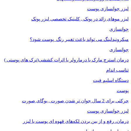
لیزر جوانسازی پوست
لیزر موهای زائد در پونک , کلینیک تخصصی لیزر پونک
جوانسازی
میکرونیدلینگ می تواند باعث تغییر رنگ ‍ پوست شود؟
جوانسازی
درمان استرچ مارک با درمارولر یا اثرات کششی(ترک های پوستی )
تناسب اندام
دستگاه اسلیم فیت
پوست
حرکتی برای 2 سال جوان تر شدن صورت , یوگای صورت
لیزر جوانسازی پوست
درمان، رفع و از بین بردن لکه‌های قهوه ای پوست با لیزر