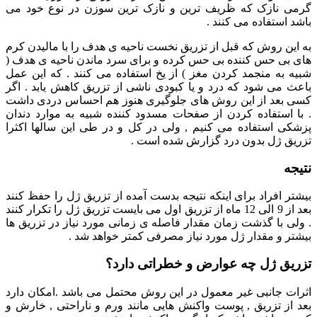
گرمی نازک که ظریف ترین و نازک ترین سوزن در نوع خود می
باشد استفاده می کنند .
به این روش که قبل از تزریق نخست ناحیه ی هدف را با مالیدن کرم
های بی حس کننده بی حس کرده و برای سرد ماندن ناحیه ی هدف (
شبیه به منجمد کردن مغز ) از یخ استفاده می کنند . که این عمل
باعث می شود که درد و یا کبودی ناشی از تزریق کاهش یابد . اگر
کسی بعد از این روش های جلوگیری هنوز هم احساس دردی داشت
. با استفاده کردن از صفحات مسدود کننده شبیه به موارد دندان
پزشکی استفاده می کنیم , ولی در کل و در طی این سالها اکثرا
تزریق ژل بدون درد گزارش شده است .
نتیجه
بیشتر افراد برای اینکه نتیجه بدست آمده از تزریق ژل را حفظ کنند
بعد از 9 الی 12 ماه از تزریق اول می بایست تزریق ژل را تکرار کنند
. ولی با گذشت زمان مقدار فاصله ی زمانی مورد نیاز در تزریق ها
بیشتر و مقدار ژل مورد نیاز مصرفی کمتر خواهد شد .
تزریق ژل چه عوارض و خطراتی دارد؟
اثرات جانبی غیر معمول در این روش محتمل می باشد .امکان دارد
بعد از تزریق , پوست واکنش هایی مانند ورم و ناراحتی , خارش و