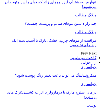
عوارض وحشتناک لیزر موهای زائد که خیلی‌ها دیر متوجه آن
می‌شوند!
وبلاگ مطالب
چند راز داشتن موهای سالم و پرپشت چیست؟
وبلاگ مطالب
مراقبت از موهای چرب، خشک، نازک یا آسیب‌دیده | یک
راهنمای تخصصی
Prev
Next
کاشت مو طبیعی
راز جوانی
جوانسازی
میکرونیدلینگ می تواند باعث تغییر رنگ ‍ پوست شود؟
جوانسازی
درمان استرچ مارک با درمارولر یا اثرات کششی(ترک های
پوستی )
پوست