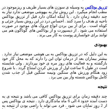
تزریق بوتاکس
به وسیله ی سوزن های بسیار ظریف و ریزموجود در
مطب انجام میگیرد . این روش نیاز به بیهوشی موضعی ندارد نیاز به
چند دقیقه زمان دارد . با اینکه امکان دارد قبل از تزریق بوتاکس
ناحیه ی هدف را سرد کنند . احساس درد در این روش بسیار جزئی و
کوتاه است . برای از بین بردن انواع چروک های موجود در صورت
استفاده می شود . از دیسپورت و از بوتاکس های گوناگون هم می
توانند برای جوانسازی پوست به کار می برند .
بهبودی
به این دلیل که در تزریق بوتاکس به بی هوشی موضعی نیاز ندارد .
بیشتر بیماران بعد از درمان توان این را دارند که به محل کار خود
بازگشته و به فعالیت های روز مره ی خود بپردازند . ولی شایسته
است در طول 6 ساعت اول از ورزش کردن امتناع گردد . با شروع
زود هنگام ورزش های سنگین ونیمه سنگین قبل از جذب شدن
کامل بوتاکس شسته واز بین می برد .
نتیجه
چند دقیقه زمان برای تزریق بوتاکس کافی می باشد و نتیجه ی به
دست آمده حدود 4 الی 6 ماه ماندگاری دارد . نتیجه ی بوتاکس پس
از 2 روز نمایان می شود . فرد می تواند با راضی بودن از نتیجه به