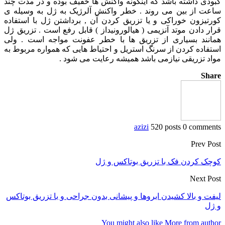
کبودی داشته باشد که اینگونه واکنش ها خفیف بوده و در مدت چند
ساعت از بین می روند . خطر واکنش آلرژیک به ژل به وسیله ی
کورتیزون خوراکی و یا تزریق کردن آن , برداشتن ژل با استفاده
قرار دادن موتد آنزیمی ( هیالورونیداز ) قابل رفع است . تزریق ژل
همانند بسیاری از تزریق ها با خطر عفونت مواجه است . ولی
استفاده کردن از سرنگ استریل و احتیاط هایی که همواره مربوط به
مواد تزریقی نیازمی باشد همیشه رعایت می شود .
Share
azizi
520 posts
0 comments
Prev Post
کوچک کردن فک با تزریق بوتاکس و ژل
Next Post
لیفت و بالا کشیدن ابروها و پیشانی بدون جراحی و با تزریق بوتاکس
و ژل
You might also like
More from author