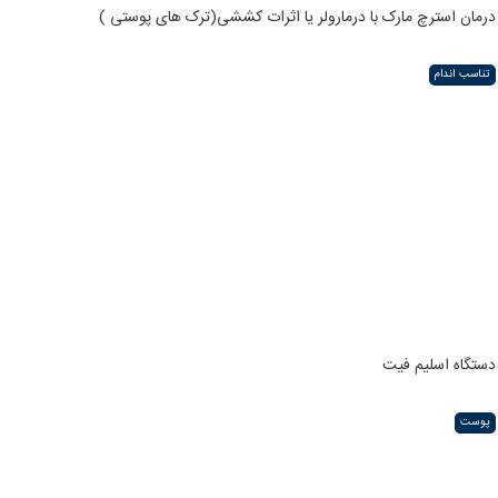
درمان استرچ مارک با درمارولر یا اثرات کششی(ترک های پوستی )
تناسب اندام
دستگاه اسلیم فیت
پوست