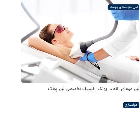
لیزر جوانسازی پوست
لیزر موهای زائد در پونک , کلینیک تخصصی لیزر پونک
جوانسازی