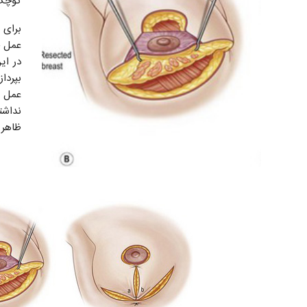
کوچک 
برای
عمل ج
در ای
بپردا
عمل ج
نداشت
ظاهر 