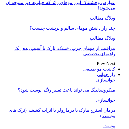
عوارض وحشتناک لیزر موهای زائد که خیلی‌ها دیر متوجه آن
می‌شوند!
وبلاگ مطالب
چند راز داشتن موهای سالم و پرپشت چیست؟
وبلاگ مطالب
مراقبت از موهای چرب، خشک، نازک یا آسیب‌دیده | یک
راهنمای تخصصی
Prev
Next
کاشت مو طبیعی
راز جوانی
جوانسازی
میکرونیدلینگ می تواند باعث تغییر رنگ ‍ پوست شود؟
جوانسازی
درمان استرچ مارک با درمارولر یا اثرات کششی(ترک های
پوستی )
پوست