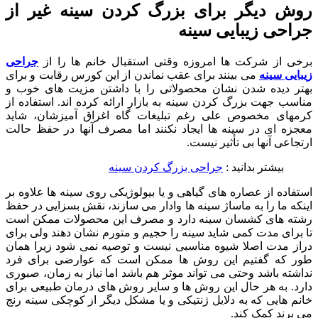
روش دیگر برای بزرگ کردن سینه غیر از
جراحی زیبایی سینه
برخی از شرکت ها امروزه وقتی استقبال خانم ها را از
جراحی
زیبایی سینه
می بینند برای عقب نماندن از این کورس رقابت و برای
بهتر دیده شدن نشان محصولاتی را با داشتن مزیت های خوب و
مناسب جهت بزرگ کردن سینه به بازار ارائه کرده اند. استفاده از
کرمهای مخصوص علی رغم تبلیغات گاه اغراق آمیزشان، شاید
معجزه ای در سینه ها ایجاد نکنند اما مصرف آنها در حفظ حالت
ارتجاعی آنها بی تأثیر نیست.
بیشتر بدانید :
جراحی بزرگ کردن سینه
استفاده از عصاره های گیاهی و یا بیولوژیکی روی سینه ها علاوه بر
اینکه ما را به ماساژ سینه ها وادار می سازند، نقش بسزایی در حفظ
رشته های کشسان سینه دارد و مصرف این محصولات ممکن است
تا برای مدت کمی شاید سینه را حجیم و متورم نشان دهند ولی برای
دراز مدت اصلا شیوه مناسبی نیست و توصیه نمی شود زیرا همان
طور که گفتیم این روش ها ممکن است که عوارضی برای فرد
نداشته باشد وحتی می تواند موثر هم باشد اما نیاز به زمان، صبوری
دارد. به هر حال این روش ها و سایر روش های درمان طبیعی برای
خانم هایی که به دلایل ژنتیکی و یا مشکل دیگر از کوچکی سینه رنج
می برند کمک کند.