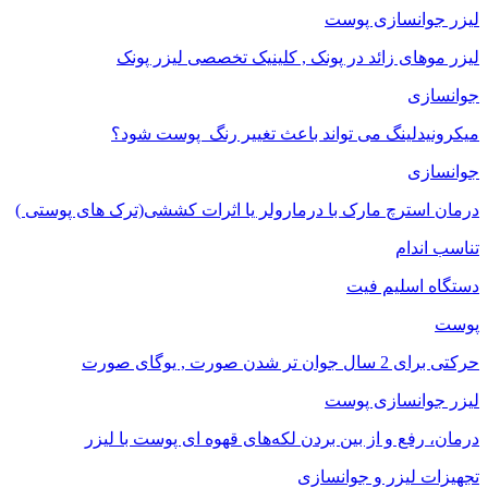
لیزر جوانسازی پوست
لیزر موهای زائد در پونک , کلینیک تخصصی لیزر پونک
جوانسازی
میکرونیدلینگ می تواند باعث تغییر رنگ ‍ پوست شود؟
جوانسازی
درمان استرچ مارک با درمارولر یا اثرات کششی(ترک های پوستی )
تناسب اندام
دستگاه اسلیم فیت
پوست
حرکتی برای 2 سال جوان تر شدن صورت , یوگای صورت
لیزر جوانسازی پوست
درمان، رفع و از بین بردن لکه‌های قهوه ای پوست با لیزر
تجهیزات لیزر و جوانسازی