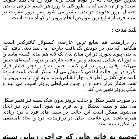
است؛ و از آن جایی که به طور کلی با ورود هر جسم خارجی به بدن
احتمال بروز عفونت در بدن بیشتر می شود. پس بروز عفونت در
سینه فرد، از شایع‌ترین عوارض انجام پروتز در کوتاه‌ مدت است.
بلند مدت :
در درازمدت هم شایع ترین عارضه، کپسولار کانترکچر است.
هنگامی که بدن در خودش یک بافت خارجی می بیند یعنی بافتی که
به بدن پیوند بخورد. در این میان بدن یک لایه هم‌ بندی کیسه‌ مانند را
به دور آن تشکیل می‌دهد و این بافت خارجی را درون کیسه‌ای حبس
می‌کند. وقتی پروتز در این کیسه حبس شود و دچار فشار قرار
بگیرد در این حالت اتفاقی که پیش می آید ممکن است باعث شودتا
بافت‌های کلاژنی اطراف دچار انقباض‌شوند و به این ترتیب پروتز را
تحت فشار قرار دهند و در چنین شرایطی پروتز آسیب می بیند و
شکل پروتز تغییر می کند.
در صورت تغییر شکل و حالت پروتز بدون شک سینه نیز تغییر شکل
می دهد و سینه بدشکل و بد فرم می‌شود. البته درد نیز ایجاد
می‌شود. ممکن است این حالت در سینه های فرد با درد زیادی
همراه باشد. پس علامت اصلی در درازمدت، درد و ایجاد نامنظمی
در شکل سینه است.
توصیه به خانم هایی که جراحی زیبایی سینه