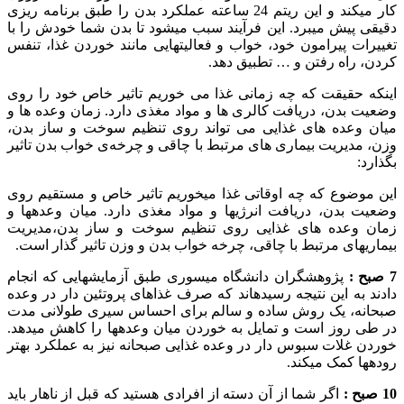
کار می‏کند و این ریتم 24 ساعته عملکرد بدن را طبق برنامه ریزی
دقیقی پیش می‏برد. این فرآیند سبب می‏شود تا بدن شما خودش را با
تغییرات پیرامون خود، خواب و فعالیت‏هایی مانند خوردن غذا، تنفس
کردن، راه رفتن و … تطبیق دهد.
اینکه حقیقت که چه زمانی غذا می ‌خوریم تاثیر خاص خود را روی
وضعیت بدن، دریافت کالری‌ ها و مواد مغذی دارد. زمان وعده ‌ها و
میان ‌وعد‌ه‌ های غذایی می ‌تواند روی تنظیم سوخت ‌و ساز بدن،
وزن، مدیریت بیماری‌ های مرتبط با چاقی و چرخه‌‌ی خواب بدن تاثیر
بگذارد:
این موضوع که چه اوقاتی غذا می‏خوریم تاثیر خاص و مستقیم روی
وضعیت بدن، دریافت انرژی‏ها و مواد مغذی دارد. میان وعده‏ها و
زمان وعده های غذایی روی تنظیم سوخت و ساز بدن،مدیریت
بیماری‏های مرتبط با چاقی، چرخه خواب بدن و وزن تاثیر گذار است.
7 صبح :
پژوهشگران دانشگاه میسوری طبق آزمایش‏هایی که انجام
دادند به این نتیجه رسیده‏اند که صرف غذاهای پروتئین دار در وعده
صبحانه، یک روش ساده و سالم برای احساس سیری طولانی مدت
در طی روز است و تمایل به خوردن میان وعده‏ها را کاهش می‏دهد.
خوردن غلات سبوس دار در وعده غذایی صبحانه نیز به عملکرد بهتر
روده‏ها کمک می‏کند.
10 صبح :
اگر شما از آن دسته از افرادی هستید که قبل از ناهار باید