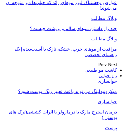
عوارض وحشتناک لیزر موهای زائد که خیلی‌ها دیر متوجه آن
می‌شوند!
وبلاگ مطالب
چند راز داشتن موهای سالم و پرپشت چیست؟
وبلاگ مطالب
مراقبت از موهای چرب، خشک، نازک یا آسیب‌دیده | یک
راهنمای تخصصی
Prev
Next
کاشت مو طبیعی
راز جوانی
جوانسازی
میکرونیدلینگ می تواند باعث تغییر رنگ ‍ پوست شود؟
جوانسازی
درمان استرچ مارک با درمارولر یا اثرات کششی(ترک های
پوستی )
پوست