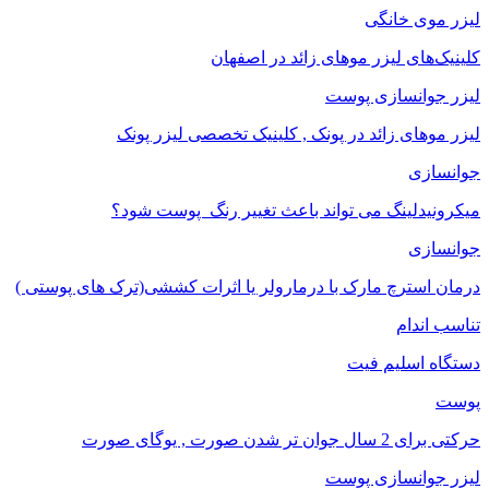
لیزر موی خانگی
کلینیک‌های لیزر موهای زائد در اصفهان
لیزر جوانسازی پوست
لیزر موهای زائد در پونک , کلینیک تخصصی لیزر پونک
جوانسازی
میکرونیدلینگ می تواند باعث تغییر رنگ ‍ پوست شود؟
جوانسازی
درمان استرچ مارک با درمارولر یا اثرات کششی(ترک های پوستی )
تناسب اندام
دستگاه اسلیم فیت
پوست
حرکتی برای 2 سال جوان تر شدن صورت , یوگای صورت
لیزر جوانسازی پوست