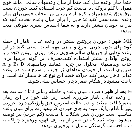
حتما میان وعده میل کند، حتما از میان وعده‏های سالمی مانند هویج
همراه با کلم بروکلی یا ماست کم چرب استفاده کنید. خوردن سیب
وَرَق وَرَق شده همراه با کره بادام زمینی نیز انتخاب خوبی برای میان
وعده است.سعی کنید غذاهایی را برای میان وعده انتخاب کنید که
نیاز به جویدن بیشتر دارند و به شما احساس سیری طولانی مدت
می‏دهد.
5/12 ظهر :
خوردن پروتئین بیشتر در وعده غذایی ناهار از جمله
گوشت‏های بدون چربی، مرغ و ماهی مهم است. سعی کنید در این
وعده غذایی از چربی‏های سالم همچون روغن زیتون، روغن کنجد و یا
روغن آواکادو بیشتر استفاده کنید.مصرف این گونه چربی‏ها برای
جذب ویتامین‏های محلول در چربی همانند ویتامین‏های E، D و A
ضروری است. از خوردن غذاهای پُر چرب و سرخ شده در وعده
غذایی ناهار پرهیز کنید چراکه هضم این نوع غذاها بسیار کند است و
باعث می‏شود در هنگام عصر دچار احساس تنبلی شوید.
16 بعد از ظهر :
صرف میان وعده با فاصله زمانی 3 تا 4 ساعت بعد
از وعده غذایی ناهار ضروری است زیرا قند خون در این زمان
معمولا افت می‏کند و بدن حالت استرس فیزیولوژیکی دارد. خوردن
پنیر با بادام، یا یک میوه به جای خوردن کربوهیدارت برای میان وعده
مناسب است.خوردن شیر شکلات یا ماست (کم چرب) نیز توصیه
می‏شود. توجه کنید که در عصر از مصرف قهوه بپرهیزید چراکه به
شما احساس گرسنگی و میل به پرخوری می‏دهد.