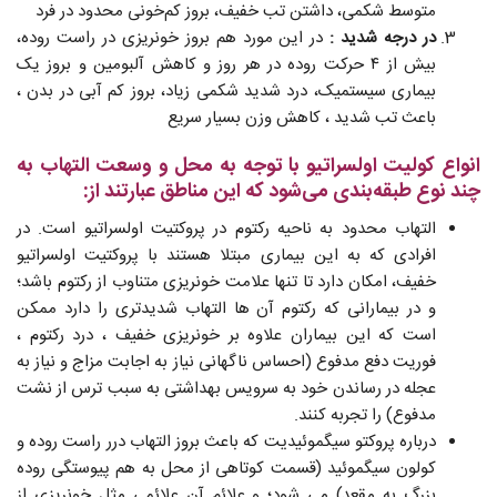
متوسط شکمی، داشتن تب خفیف، بروز کم‌خونی محدود در فرد
در درجه شدید :
در این مورد هم بروز خونریزی در راست روده،
بیش از ۴ حرکت روده در هر روز و کاهش آلبومین و بروز یک
بیماری سیستمیک، درد شدید شکمی زیاد، بروز کم آبی در بدن ،
باعث تب شدید ، کاهش وزن بسیار سریع
انواع کولیت اولسراتیو با توجه به محل و وسعت التهاب به
چند نوع طبقه‌بندی می‌شود که این مناطق عبارتند از:
التهاب محدود به ناحیه رکتوم در پروکتیت اولسراتیو است. در
افرادی که به این بیماری مبتلا هستند با پروکتیت اولسراتیو
خفیف، امکان دارد تا تنها علامت خونریزی متناوب از رکتوم باشد؛
و در بیمارانی که رکتوم آن ها التهاب شدید‌تری را دارد ممکن
است که این بیماران علاوه بر خونریزی خفیف ، درد رکتوم ،
فوریت دفع مدفوع (احساس ناگهانی نیاز به اجابت مزاج و نیاز به
عجله در رساندن خود به سرویس بهداشتی به سبب ترس از نشت
مدفوع) را تجربه کنند.
درباره پروكتو سيگموئيديت که باعث بروز التهاب درر راست روده و
کولون سیگموئید (قسمت کوتاهی از محل به هم پیوستگی روده
بزرگ به مقعد) می شود؛ و علائم آن علائمی مثل خونریزی از