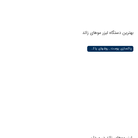
بهترین دستگاه لیزر موهای زائد
پاکسازی پوست , روشهای پاکسازی پوست صورت و دست , پاکسازی انواع مختلف پوست | لیزر لند
لیزر موهای زائد در مردان