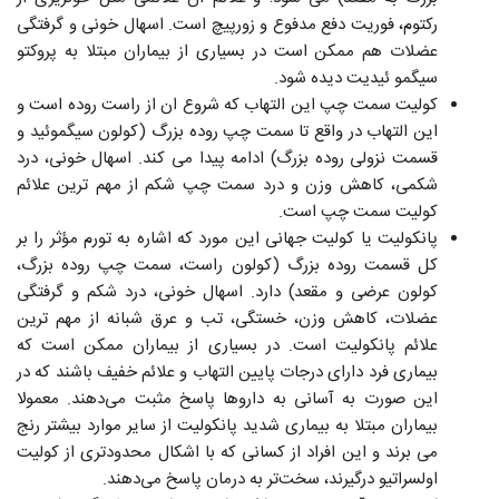
رکتوم، فوریت دفع مدفوع و زورپیچ است. اسهال خونی و گرفتگی
عضلات هم ممکن است در بسیاری از بیماران مبتلا به پروكتو
سيگمو ئيديت دیده شود.
کولیت سمت چپ این التهاب که شروع ان از راست روده است و
این التهاب در واقع تا سمت چپ روده بزرگ (کولون سیگموئید و
قسمت نزولی روده بزرگ) ادامه پیدا می کند. اسهال خونی، درد
شکمی، کاهش وزن و درد سمت چپ شکم از مهم ترین علائم
کولیت سمت چپ است.
پانکولیت یا کولیت جهانی این مورد که اشاره به تورم مؤثر را بر
کل قسمت روده بزرگ (کولون راست، سمت چپ روده بزرگ،
کولون عرضی و مقعد) دارد. اسهال خونی، درد شکم و گرفتگی
عضلات، کاهش وزن، خستگی، تب و عرق شبانه از مهم ترین
علائم پانکولیت است. در بسیاری از بیماران ممکن است که
بیماری فرد دارای درجات پایین التهاب و علائم خفیف باشند که در
این صورت به آسانی به داروها پاسخ مثبت می‌دهند. معمولا
بیماران مبتلا به بیماری شدید پانکولیت از سایر موارد بیشتر رنج
می برند و این افراد از کسانی که با اشکال محدودتری از کولیت
اولسراتیو درگیرند، سخت‌تر به درمان پاسخ می‌دهند.