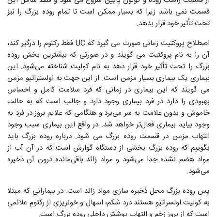
از قسمت راست روده و کولون پایین شروع می ‌شود و فقط شامل این
قسمت نمی باشد زیرا که بسیار ممکن است تا تمام روده بزرگ را نیز
تحت تأثیر خود قرار بدهد.
اصطلاح پروکتیت زمانی صورت می گیرد که UC فقط رکتوم را درگیر کند،
آن را به نام پروکتیت می گویند و در صورتی که بیشترین بخش روده
بزرگ را تحت تأثیر خود قرار دهد به نام کولیت شناخته می‌شود. این
بیماری یک بیماری بسیار مزمن است. از این جهت به اولستراتیو مزمن
می گویند که این بیماری در زمانی که فرد سلامت کامل و احساس
بهبودی را دارد در فرد بیماری وجود دارد و جالب است که به حالت
خاموش و بدون علامت به سر می‌برد و هنگامی که علایم بروز در فرد به
وجود بیاید بیماری فعال‌تر خواهد شد. در واقع این بیماری سبب وجود
التهاب مزمن در قسمت روده بزرگ می شود. درباره روده بزرگ باید
بگوییم که روده بزرگ بخشی از دستگاه گوارش است که در آن آب از
مواد هضم نشده جدا می‌شود و مواد زائد باقی‌مانده درون آن ذخیره
می‌شود.
پس روده بزرگ محل ذخیره سازی مواد زائد است. در بیمارانی که مبتلا
به کولیت اولسراتیو هستند درد شکم، اسهال و خونریزی از رکتوم علائمی
است که از بروز زخم و التهاب پوشش داخلی روده بزرگ است.