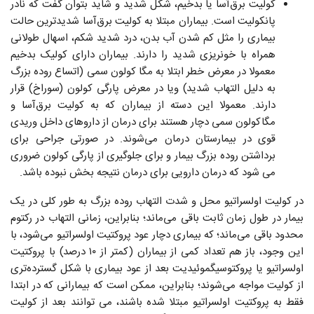
کولیت برق‌آسا یا بدخیم، شکل شدید و شاید بتوان گفت که نادر
پانکولیت است. بیماران مبتلا به کولیت برق‌آسا شدیدترین حالت
بیماری را مثل کم شدن آب بدن، درد شدید شکم، اسهال طولانی
همراه با خونریزی شدید را دارند. بیماران دارای کولیک بدخیم
معمولا در معرض خطر ابتلا به مگا کولون سمی (اتساع روده بزرگ
به دلیل التهاب شدید) ویا در معرض پارگی کولون (سوراخ) قرار
دارند. معمولا این دسته از بیماران که به کولیت برق‌آسا و
مگاکولون سمی دچار هستند برای درمان از داروهای داخل وریدی
قوی در بیمارستان درمان می‌شوند. در صورتی جراحی برای
برداشتن روده بزرگ بیمار و برای جلوگیری از پارگی کولون ضروری
می شود که درمان دارویی برای درمان نتیجه بخش نبوده باشد.
در کولیت اولسراتیو محل و شدت التهاب روده بزرگ به طور کلی در یک
بیمار در طول زمان ثابت باقی می‌ماند؛ بنابراین، زمانی التهاب در رکتوم
محدود باقی می‌ماند؛ که بیماری دچار عود پروکتیت اولسراتیو می‌شود، با
این وجود، باز هم تعداد کمی از بیماران (کمتر از ۱۰ درصد) با پروکتیت
اولسراتیو یا پروكتوسيگموئيديت بعد از عود بیماری با شکل گسترده‌تری
از کولیت مواجه می‌شوند؛ بنابراین، ممکن است که بیمارانی که در ابتدا
فقط به پروکتیت اولسراتیو مبتلا شده باشند، می توانند بعد از کولیت