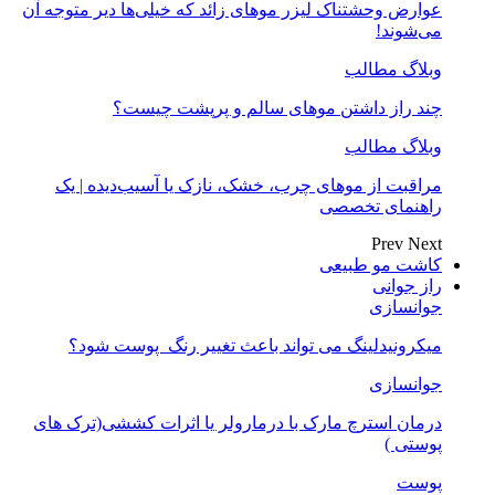
عوارض وحشتناک لیزر موهای زائد که خیلی‌ها دیر متوجه آن
می‌شوند!
وبلاگ مطالب
چند راز داشتن موهای سالم و پرپشت چیست؟
وبلاگ مطالب
مراقبت از موهای چرب، خشک، نازک یا آسیب‌دیده | یک
راهنمای تخصصی
Prev
Next
کاشت مو طبیعی
راز جوانی
جوانسازی
میکرونیدلینگ می تواند باعث تغییر رنگ ‍ پوست شود؟
جوانسازی
درمان استرچ مارک با درمارولر یا اثرات کششی(ترک های
پوستی )
پوست