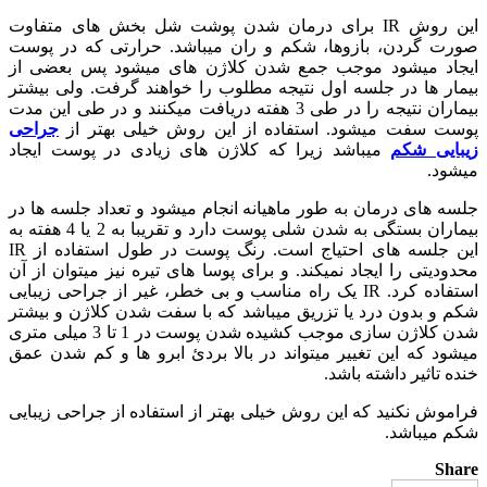
این روش IR برای درمان شدن پوشت شل بخش های متفاوت
صورت گردن، بازوها، شکم و ران میباشد. حرارتی که در پوست
ایجاد میشود موجب جمع شدن کلاژن های میشود پس بعضی از
بیمار ها در جلسه اول نتیجه مطلوب را خواهند گرفت. ولی بیشتر
بیماران نتیجه را در طی 3 هفته دریافت میکنند و در طی این مدت
پوست سفت میشود. استفاده از این روش خیلی بهتر از
جراحی
زیبایی شکم
میباشد زیرا که کلاژن های زیادی در پوست ایجاد
میشود.
جلسه های درمان به طور ماهیانه انجام میشود و تعداد جلسه ها در
بیماران بستگی به شدن شلی پوست دارد و تقریبا به 2 یا 4 هفته به
این جلسه های احتیاج است. رنگ پوست در طول استفاده از IR
محدودیتی را ایجاد نمیکند. و برای پوسا های تیره نیز میتوان از آن
استفاده کرد. IR یک راه مناسب و بی خطر، غیر از جراحی زیبایی
شکم و بدون درد یا تزریق میباشد که با سفت شدن کلاژن و بیشتر
شدن کلاژن سازی موجب کشیده شدن پوست در 1 تا 3 میلی متری
میشود که این تغییر میتواند در بالا بردئ ابرو ها و کم شدن عمق
خنده تاثیر داشته باشد.
فراموش نکنید که این روش خیلی بهتر از استفاده از جراحی زیبایی
شکم میباشد.
Share