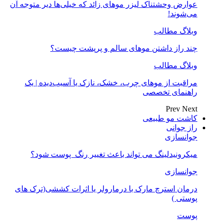
عوارض وحشتناک لیزر موهای زائد که خیلی‌ها دیر متوجه آن
می‌شوند!
وبلاگ مطالب
چند راز داشتن موهای سالم و پرپشت چیست؟
وبلاگ مطالب
مراقبت از موهای چرب، خشک، نازک یا آسیب‌دیده | یک
راهنمای تخصصی
Prev
Next
کاشت مو طبیعی
راز جوانی
جوانسازی
میکرونیدلینگ می تواند باعث تغییر رنگ ‍ پوست شود؟
جوانسازی
درمان استرچ مارک با درمارولر یا اثرات کششی(ترک های
پوستی )
پوست