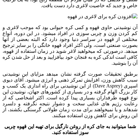
خاص و جدید که خاصیت لاغری دارد دست یافت.
آن نوشیدنی حاوی قهوه و کمی کره حیوانی بود که موجب لاغری و
کم کردن وزن و چربی سوزی در افراد می‏شود. در این دوره، انواع
مختلفی از قهوه در سراسر دنیا وجود دارد که البته بعضی از آن‏ها
بصورت صنعتی است، ولی اکثر افراد قهوه خانگی را بر سایر ترجیح
می‏دهد. درصورتی که می‏خواهید لاغر شوید در زمان استفاده از قهوه،
کافی است اندکی کره به فنجان خود بیافزایید و بعد از حل شدن کره
آن را بنوشید.
برطبق تحقیقات صورت گرفته نشان می‏دهد مزایای این نوشیدنی
سبب کاهش وزن، افزایش تمرکز ذهنی و انرژی می‏شود. آقای دیوی
اسپری (Dave Asprey) از این نوشیدنی برای راه اندازی یک کسب و
کار بزرگ الهام گرفته و در بسیاری از کشورهای جهان، نوشیدن این
نوع قهوه طرفداران بسیاری پیدا کرده است. اکثر اشخاصی که از
رعایت رژیم‏ های غذایی سخت و دشوار نتیجه نگرفته و دلسرد
شده‏اند و یا نمی‏خواهند برای مدت زمان طولانی گرسنگی بکشند، از
این روش برای کاهش وزن استفاده می‏کنند.
شما می‏توانید به جای کره از روغن نارگیل برای تهیه این قهوه چربی
سوز استفاده کنید.