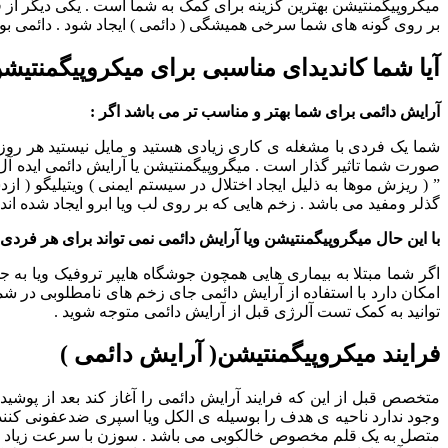
میکروپیگمنتیشن بهترین گزینه برای کمک به شما است . یکی دیگر ا
بر روی گونه های شما سرخی همیشگی ( دائمی ) ایجاد شود . دائمی بو
آیا شما کاندیدای مناسبی برای میکروپیگمنتیش
آرایش دائمی برای شما بهتر و مناسب تر می باشد اگر :
شما یک فردی با مشغله ی کاری زیادی هستید و مایل نیستید هر روز 
صورت شما تاثیر گذار است . میگروپیگمنتیشن یا آرایش دائمی ایده آل ت
” ( ریزش موها به ذلیل ایجاد اختلال در سیستم ایمنی ) ویتیلیگو ( ا
گذلر ومفید می باشد . زخم هایی که بر روی لب ویا ابرو ایجاد شده اند م
با این حال میگروپیگمنتیشن ویا آرایش دائمی نمی تواند برای هر فردی 
اگر شما مبتلا به بیماری هایی همچون جوشگاه هایپر تروفیک ویا ب
امکان دارد با استفاده از آرایش دائمی جای زخم های نامطلوبی در ش
توانید به کمک تست آلرژی قبل از آرایش دائمی متوجه شوید .
فرایند میکروپیگمنتیشن( آرایش دائمی )
متخصص قبل از این که فرایند آرایش دائمی را آغاز کند بعد از 
وجود ندارد ناحیه ی هدف را بوسیله ی الکل ویا اسپری ضدعفونی کنن
متصل به یک قلم مخصوص خالکوبی می باشد . سوزن با سرعت زیاد به ب