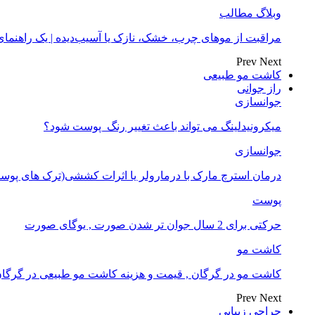
وبلاگ مطالب
مراقبت از موهای چرب، خشک، نازک یا آسیب‌دیده | یک راهنم
Prev
Next
کاشت مو طبیعی
راز جوانی
جوانسازی
میکرونیدلینگ می تواند باعث تغییر رنگ ‍ پوست شود؟
جوانسازی
درمان استرچ مارک با درمارولر یا اثرات کششی(ترک های پوست
پوست
حرکتی برای 2 سال جوان تر شدن صورت , یوگای صورت
کاشت مو
کاشت مو در گرگان , قیمت و هزینه کاشت مو طبیعی در گرگا
Prev
Next
جراحی زیبایی