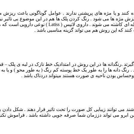
اده کنند و یا مژه های پرپشتی ندارند . عوامل گوناگونی باعث ریزش
 مژه ها می شود . رنگ کردن پلک ها هم در این موضوع بی تاثیر نیس
نازک خال کوبی ,در مدت زمان آرایش دائمی , در صورت ب
ب کنند که این روش هم می تواند گزینه مناسبی باشد .
گیرتد .رنگدانه ها در این روش در امتدادیک خط نازک در لبه ی پلک
 رنگ دانه ها را به طور یک خط پوسته کم رنگ ( به طور محو ) و یا ب
ی وحساس بودن ناحیه ی صورت هستند میتواند دردناک باشد .
 می توانند زیبایی کل صورت را تحت تاثیر قرار دهند . شکل دادن به 
 ابرو می تواند دززمان شما صرفه جویی داشته باشد . فراموش نکنید ک