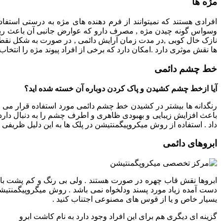
مژه ها
افرادی هستند که نمیتوانند از فرم دهنده های مژه به درستی استف
وسواس گونه چیدن مژه , مصرف دارو که عوارض جانبی آن باعث ریزش
ها نقش موثری دارد .امکان دارد که برخی از افراد پیوند مژه را انتخا
خط چشم دائمی
آیا ازخط چشم کشیدن و پاک کردن دوباره آن خسته شده اید؟
رنگدانه ها بیشتر در کشیدن خط چشم دائمی مورد استفاده قرار می 
باعث افزایش زیبایی و بهبودی ظاهری و اطرف چشم را به دنبال دارد .
داد . استفاده از روش میکروپیگمنتیشن در پلک ها به این دلیل ظریف
ابروهای دائمی
ابروها نقش قاب چهره در صورت هستند . ولی بی رنگ و کم پشت باشند
دست آمده زیاد مورد پسند ودلخواه نمی باشد . روش میگروپیگمنتیشن
یسیار خاص و یا از قوس های مصنوعی اجتناب کنید .
گزینه ای دیگری هم برای این افراد وجود دارد به نام کاشت ابرو