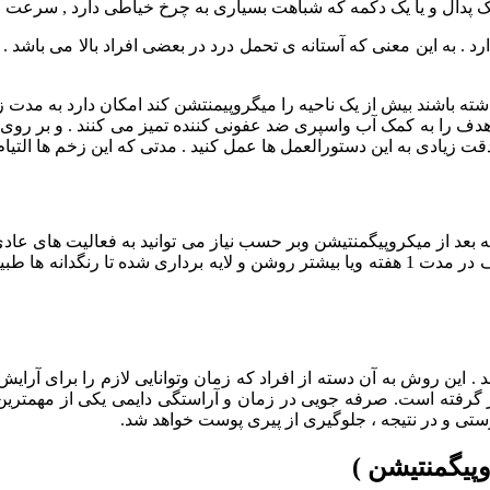
یک پدال و یا یک دکمه که شباهت بسیاری به چرخ خیاطی دارد , سرعت 
 . به این معنی که آستانه ی تحمل درد در بعضی افراد بالا می باشد 
ته باشند بیش از یک ناحیه را میگروپیمنتشن کند امکان دارد به مدت ز
ی هدف را به کمک آب واسپری ضد عفونی کننده تمیز می کنند . و بر روی
این دستورالعمل ها عمل کنید . مدتی که این زخم ها التیام می بخشد 7 الی 10 ر
 بعد از میکروپیگمنتیشن وبر حسب نیاز می توانید به فعالیت های عادی 
یک الی چند روز کبود ویا تورم داشته باشد . بیشتر اوقات ناحیه ی هدف در مدت 1 هفته ویا بیشتر
دهد . این روش به آن دسته از افراد که زمان وتوانایی لازم را برای آرای
 گرفته است. صرفه جویی در زمان و آراستگی دایمی یکی از مهمترین و
وستی و در نتیجه ، جلوگیری از پیری پوست خواهد شد.
پیگمنتیشن )