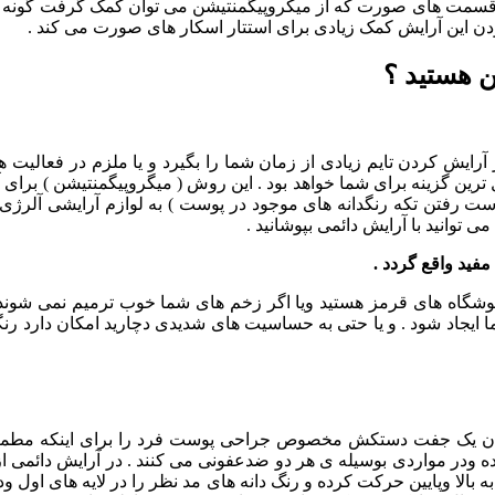
ز قسمت های صورت که از میکروپیگمنتیشن می توان کمک گرفت گونه ها 
دن این آرایش کمک زیادی برای استتار اسکار های صورت می کند .
ن هستید ؟
آرایش کردن تایم زیادی از زمان شما را بگیرد و یا ملزم در فعالیت 
رین گزینه برای شما خواهد بود . این روش ( میگروپیگمنتیشن ) برای آن
زدست رفتن تکه رنگدانه های موجود در پوست ) به لوازم آرایشی آلرژی 
ی توانید با آرایش دائمی بپوشانید .
مفید واقع گردد .
ه جوشگاه های قرمز هستید ویا اگر زخم های شما خوب ترمیم نمی شوند
ما ایجاد شود . و یا حتی به حساسیت های شدیدی دچارید امکان دارد رن
پوشیدن یک جفت دستکش مخصوص جراحی پوست فرد را برای اینکه مطمئ
ده ودر مواردی بوسیله ی هر دو ضدعفونی می کنند . در آرایش دائمی
الا وپایین حرکت کرده و رنگ دانه های مد نظر را در لایه های اول و