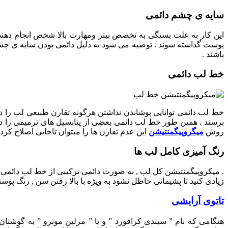
سایه ی چشم دائمی
این کار به علت بستگی به تخصص بیتر ومهارت بالا شخص انجام دهن
پوست گذاشته شوند . توصیه می شود به دلیل دائمی بودن سایه ی چ
باشند .
خط لب دائمی
خط لب دائمی توانایی پوشاندن نداشتن هرگونه تقارن طبیعی لب ر
برسند . همین طور خط لب دائمی بعضی از پتانسیل های ترمیمی را دارد 
روش
میگروپیگمنتیشن
این عدم تقارن ها را میتوان تاجایی اصلاح کرد.
رنگ آمیزی کامل لب ها
. میکروپیگمنتیشن کل لب , به صورت دائمی ترکیبی از خط لب دائمی و
زیادی کنید تا پشیمانی حاطل نشود به ویژه با بالا رفتن سن , رنگ پوستت
تاتوی آرایشی
هنگامی که نام ” سیندی کرافورد ” و یا ” مرلین مونرو ” به گوشتان