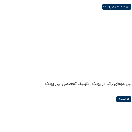
لیزر جوانسازی پوست
لیزر موهای زائد در پونک , کلینیک تخصصی لیزر پونک
جوانسازی