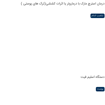
درمان استرچ مارک با درمارولر یا اثرات کششی(ترک های پوستی )
تناسب اندام
دستگاه اسلیم فیت
پوست