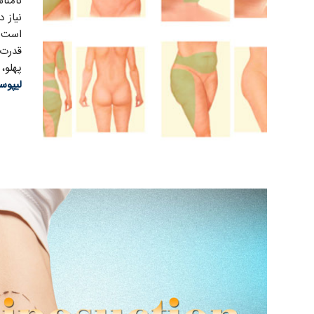
نامنا
نیاز 
است د
قدرت 
پهلو،
لیپوس