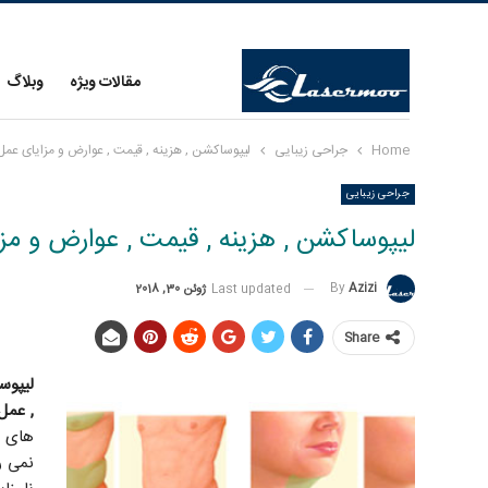
مقالات ویژه
وبلاگ
Home
جراحی زیبایی
لیپوساکشن , هزینه , قیمت , عوارض و مزایای عم
جراحی زیبایی
لیپوساکشن , هزینه , قیمت , عوارض و م
By
Azizi
Last updated
ژوئن 30, 2018
Share
لیپوس
, عمل
های ه
نمی ر