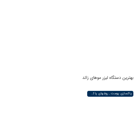
بهترین دستگاه لیزر موهای زائد
پاکسازی پوست , روشهای پاکسازی پوست صورت و دست , پاکسازی انواع مختلف پوست | لیزر لند