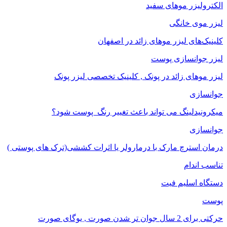
الکترولیزر موهای سفید
لیزر موی خانگی
کلینیک‌های لیزر موهای زائد در اصفهان
لیزر جوانسازی پوست
لیزر موهای زائد در پونک , کلینیک تخصصی لیزر پونک
جوانسازی
میکرونیدلینگ می تواند باعث تغییر رنگ ‍ پوست شود؟
جوانسازی
درمان استرچ مارک با درمارولر یا اثرات کششی(ترک های پوستی )
تناسب اندام
دستگاه اسلیم فیت
پوست
حرکتی برای 2 سال جوان تر شدن صورت , یوگای صورت