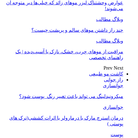
عوارض وحشتناک لیزر موهای زائد که خیلی‌ها دیر متوجه آن
می‌شوند!
وبلاگ مطالب
چند راز داشتن موهای سالم و پرپشت چیست؟
وبلاگ مطالب
مراقبت از موهای چرب، خشک، نازک یا آسیب‌دیده | یک
راهنمای تخصصی
Prev
Next
کاشت مو طبیعی
راز جوانی
جوانسازی
میکرونیدلینگ می تواند باعث تغییر رنگ ‍ پوست شود؟
جوانسازی
درمان استرچ مارک با درمارولر یا اثرات کششی(ترک های
پوستی )
پوست