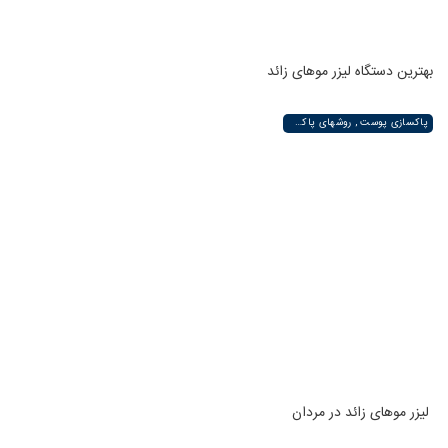
بهترین دستگاه لیزر موهای زائد
پاکسازی پوست , روشهای پاکسازی پوست صورت و دست , پاکسازی انواع مختلف پوست | لیزر لند
لیزر موهای زائد در مردان