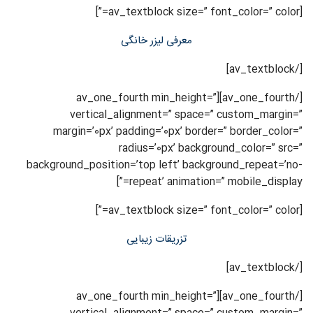
[av_textblock size=” font_color=” color=”]
معرفی لیزر خانگی
[/av_textblock]
[/av_one_fourth][av_one_fourth min_height=”
vertical_alignment=” space=” custom_margin=”
margin=’0px’ padding=’0px’ border=” border_color=”
radius=’0px’ background_color=” src=”
background_position=’top left’ background_repeat=’no-
repeat’ animation=” mobile_display=”]
[av_textblock size=” font_color=” color=”]
تزریقات زیبایی
[/av_textblock]
[/av_one_fourth][av_one_fourth min_height=”