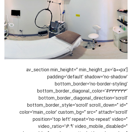
[av_section min_height=” min_height_px=’500px’
padding=’default’ shadow=’no-shadow’
bottom_border=’no-border-styling’
bottom_border_diagonal_color=’#333333′
bottom_border_diagonal_direction=’scroll’
bottom_border_style=’scroll’ scroll_down=” id=”
color=’main_color’ custom_bg=” src=” attach=’scroll’
position=’top left’ repeat=’no-repeat’ video=”
video_ratio=’16:9′ video_mobile_disabled=”