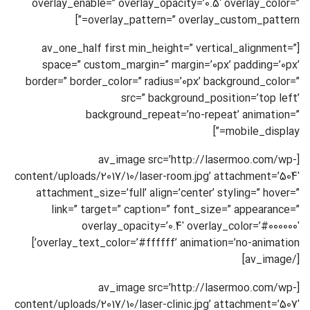
overlay_enable=” overlay_opacity=’0.5′ overlay_color=”
overlay_pattern=” overlay_custom_pattern=”]
[av_one_half first min_height=” vertical_alignment=”
space=” custom_margin=” margin=’0px’ padding=’0px’
border=” border_color=” radius=’0px’ background_color=”
src=” background_position=’top left’
background_repeat=’no-repeat’ animation=”
mobile_display=”]
[av_image src=’http://lasermoo.com/wp-
content/uploads/2017/10/laser-room.jpg’ attachment=’504′
attachment_size=’full’ align=’center’ styling=” hover=”
link=” target=” caption=” font_size=” appearance=”
overlay_opacity=’0.4′ overlay_color=’#000000′
overlay_text_color=’#ffffff’ animation=’no-animation’]
[/av_image]
[av_image src=’http://lasermoo.com/wp-
content/uploads/2017/10/laser-clinic.jpg’ attachment=’507′