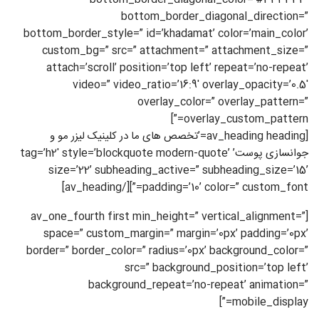
bottom_border_diagonal_direction=”
bottom_border_style=” id=’khadamat’ color=’main_color’
custom_bg=” src=” attachment=” attachment_size=”
attach=’scroll’ position=’top left’ repeat=’no-repeat’
video=” video_ratio=’16:9′ overlay_opacity=’0.5′
overlay_color=” overlay_pattern=”
overlay_custom_pattern=”]
[av_heading heading=’تخصص های ما در کلینیک لیزر مو و
جوانسازی پوست’ tag=’h2′ style=’blockquote modern-quote’
size=’22’ subheading_active=” subheading_size=’15’
padding=’10’ color=” custom_font=”][/av_heading]
[av_one_fourth first min_height=” vertical_alignment=”
space=” custom_margin=” margin=’0px’ padding=’0px’
border=” border_color=” radius=’0px’ background_color=”
src=” background_position=’top left’
background_repeat=’no-repeat’ animation=”
mobile_display=”]