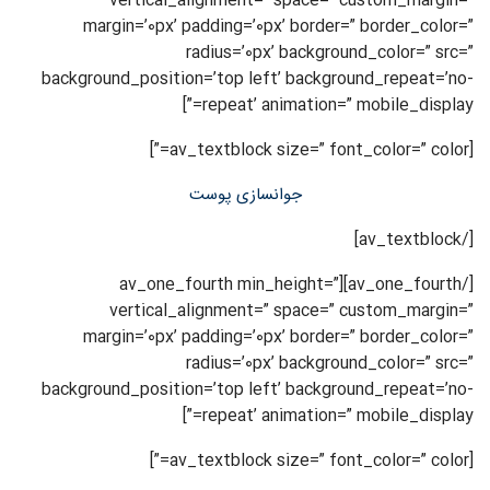
vertical_alignment=” space=” custom_margin=”
margin=’0px’ padding=’0px’ border=” border_color=”
radius=’0px’ background_color=” src=”
background_position=’top left’ background_repeat=’no-
repeat’ animation=” mobile_display=”]
[av_textblock size=” font_color=” color=”]
جوانسازی پوست
[/av_textblock]
[/av_one_fourth][av_one_fourth min_height=”
vertical_alignment=” space=” custom_margin=”
margin=’0px’ padding=’0px’ border=” border_color=”
radius=’0px’ background_color=” src=”
background_position=’top left’ background_repeat=’no-
repeat’ animation=” mobile_display=”]
[av_textblock size=” font_color=” color=”]