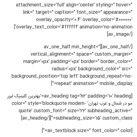
attachment_size=’full’ align=’center’ styling=” hover=”
link=” target=” caption=” font_size=” appearance=”
overlay_opacity=’0.4′ overlay_color=’#000000′
overlay_text_color=’#ffffff’ animation=’no-animation’]
[/av_image]
[/av_one_half][av_one_half min_height=”
vertical_alignment=” space=” custom_margin=”
margin=’0px’ padding=’0px’ border=” border_color=”
radius=’0px’ background_color=” src=”
background_position=’top left’ background_repeat=’no-
repeat’ animation=” mobile_display=”]
[av_heading tag=’h2′ padding=’10’ heading=’بهترین کلینیک لیزر
مو در شمال و غرب تهران’ color=” style=’blockquote modern-
quote’ custom_font=” size=’22’ subheading_active=”
subheading_size=’15’ custom_class=”][/av_heading]
[av_textblock size=” font_color=” color=”]