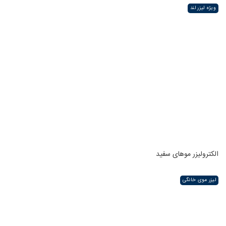
ویژه لیزر لند
الکترولیزر موهای سفید
لیزر موی خانگی