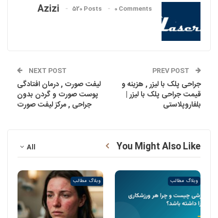
Azizi
520 Posts
0 Comments
NEXT POST
PREV POST
جراحی پلک با لیزر , هزینه و
لیفت صورت , درمان افتادگی
قیمت جراحی پلک با لیزر |
پوست صورت و گردن بدون
بلفاروپلاستی
جراحی , مرکز لیفت صورت
You Might Also Like
All
وبلاگ مطالب
وبلاگ مطالب