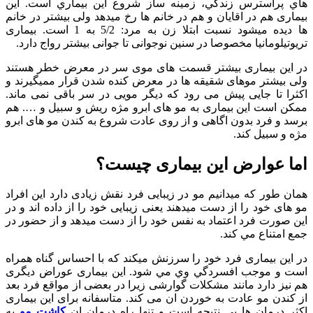
هاي پراسترس زندگي، زمينه ‌ساز شروع اين بيماري است. این
بیماری هم در اقایان و هم در خانم ها رخ میدهد ولی بیشتر در خانم
ها دیده میشود نسبت ابتلا زن به مرد: 5/2 به 1 است. بیماری
تریوتیلومانیا مخصوصا در سنین نوجوانی تا جوانی بیشتر رواج دارد.
در این بیماری بیشتر قسمت های موی سر در معرض خطر هستند
ولی بیشتر موهای شقیقه ها در معرض کنده شدن قرار ممیگیرند و
اکثرا تا جایی پیش می رود که دیگر مویی در سر باقی نمی ماند.
ممکن است این بیماری به مو های ابرو مژه ریش و سبیل و …. هم
برسد و فرد بدون اگاهی و از روی عادت شروع به کندن مو های ابرو
مژه و سبیل کند.
اما عوارض این بیماری چیست؟
همان طور که میدانیم مو در زیبایی فرد نقش زیادی دارد این افراد
مو های خود را از دست میدهند یعنی زیبایی خود را از داده اند و در
این صورت فرد اعتماد به نفس خود را از دست میدهد و از حضور در
جمع امتناع مي ‌کند.
در این بیماری فرد خود را سرزنش میکند که با احساس گناه همراه
است و موجب افسردگي وي مي ‌شود. این بیماری عوراض دیگری
هم نیز دارد مانند مشکلات گوارشی زیرا در بعضی از مواقع فرد بعد
از کندن مو عادت به خوردن ان می کند. متاسفانه برای این بیماری
اکثر درمان ها بی نتیجه است و تنها راه درمان ان
کاشت مو
به