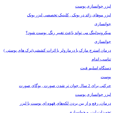
لیزر جوانسازی پوست
لیزر موهای زائد در پونک , کلینیک تخصصی لیزر پونک
جوانسازی
میکرونیدلینگ می تواند باعث تغییر رنگ ‍ پوست شود؟
جوانسازی
درمان استرچ مارک با درمارولر یا اثرات کششی(ترک های پوستی )
تناسب اندام
دستگاه اسلیم فیت
پوست
حرکتی برای 2 سال جوان تر شدن صورت , یوگای صورت
لیزر جوانسازی پوست
درمان، رفع و از بین بردن لکه‌های قهوه ای پوست با لیزر
تجهیزات لیزر و جوانسازی