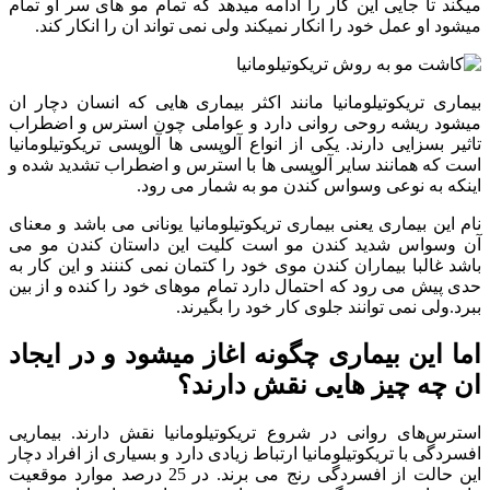
میکند تا جایی این کار را ادامه میدهد که تمام مو های سر او تمام
میشود او عمل خود را انکار نمیکند ولی نمی تواند ان را انکار کند.
بیماری تریکوتیلومانیا مانند اکثر بیماری هایی که انسان دچار ان
میشود ریشه روحی روانی دارد و عواملی چون استرس و اضطراب
تاثیر بسزایی دارند. یکی از انواع آلوپسی ها آلوپسی تریکوتیلومانیا
است که همانند سایر آلوپسی ها با استرس و اضطراب تشدید شده و
اینکه به نوعی وسواس کندن مو به شمار می رود.
نام این بیماری یعنی بیماری تریکوتیلومانیا یونانی می باشد و معنای
آن وسواس شدید کندن مو است کلیت این داستان کندن مو می
باشد غالبا بیماران کندن موی خود را کتمان نمی کننند و این کار به
حدی پیش می رود که احتمال دارد تمام موهای خود را کنده و از بین
ببرد.ولی نمی توانند جلوی کار خود را بگیرند.
اما این بیماری چگونه اغاز میشود و در ایجاد
ان چه چیز هایی نقش دارند؟
استرس‌های روانی در شروع‌ تريكوتيلومانيا نقش‌ دارند. بيماريی
افسردگی با تريكوتيلومانيا ارتباط‌ زيادی دارد و بسياری از افراد دچار
اين‌ حالت‌ از افسردگی رنج‌ می برند. در 25 درصد موارد موقعيت‌