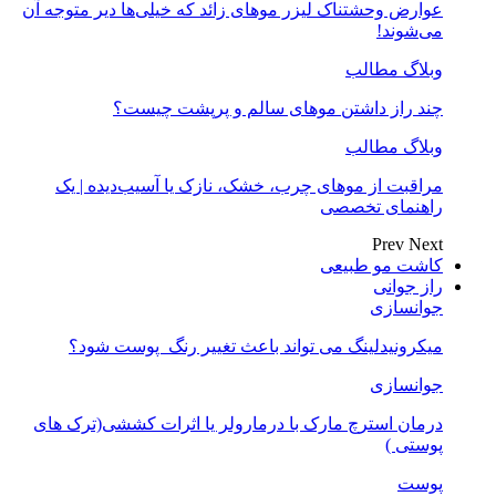
عوارض وحشتناک لیزر موهای زائد که خیلی‌ها دیر متوجه آن
می‌شوند!
وبلاگ مطالب
چند راز داشتن موهای سالم و پرپشت چیست؟
وبلاگ مطالب
مراقبت از موهای چرب، خشک، نازک یا آسیب‌دیده | یک
راهنمای تخصصی
Prev
Next
کاشت مو طبیعی
راز جوانی
جوانسازی
میکرونیدلینگ می تواند باعث تغییر رنگ ‍ پوست شود؟
جوانسازی
درمان استرچ مارک با درمارولر یا اثرات کششی(ترک های
پوستی )
پوست