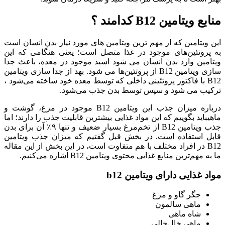
منابع ویتامین B12 کدامند ؟
این ویتامین که از مهم ترین ویتامین های مورد نیاز بدن انسان است
به پروتئین‌های موجود در غذا متصل است؛ یعنی هنگامی که این
ویتامین وارد بدن انسان می شود اسید موجود در معده، باعث جدا
سازی ویتامین B12 از پروتئین‌ها می شود. بهد از جدا سازی ویتامین
B12 با فاکتور پروتئینی داخلی که توسط معده خود ساخته می‌شود ،
ترکیب می شود و سپس توسط بدن جذب می‌شود.
درباره میزان جذب این ویتامین B12 موجود در مرغ، گوشت و
ماهیباید بگوییم که این مواد غذایی بیشترین قابلیت جذب را دارند؛ اما
جذب ویتامین B12 از تخم‌مرغ بسیار ضعیف و تنها ۹٪ آن برای بدن
قابل استفاده است. در بخش قبل گفتیم که میزان جذب ویتامین
B12 در افراد مختلف با هم متفاوت است، در این بخش از این مقاله
ما به مهم‌ترین منابع غذایی محتوی ویتامین B12 اشاره می‌کنیم.
مواد غذایی دارای ویتامین b12
جگر گاو و مرغ
ماهی سالمون
شاه ماهی
ماهی خال‌خالی