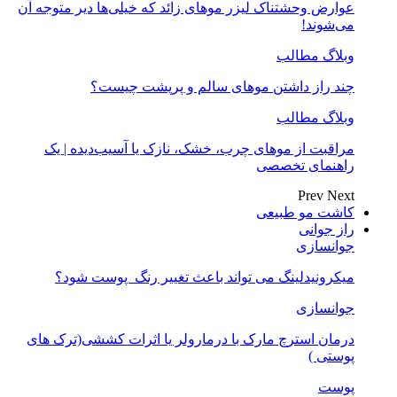
عوارض وحشتناک لیزر موهای زائد که خیلی‌ها دیر متوجه آن
می‌شوند!
وبلاگ مطالب
چند راز داشتن موهای سالم و پرپشت چیست؟
وبلاگ مطالب
مراقبت از موهای چرب، خشک، نازک یا آسیب‌دیده | یک
راهنمای تخصصی
Prev
Next
کاشت مو طبیعی
راز جوانی
جوانسازی
میکرونیدلینگ می تواند باعث تغییر رنگ ‍ پوست شود؟
جوانسازی
درمان استرچ مارک با درمارولر یا اثرات کششی(ترک های
پوستی )
پوست