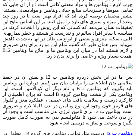
چرب لازم ، ویتامین ها و مواد معدنی کافی است ؛ و از ان جایی که
تمامی میوه‌ها و سبزیجات منابع حیاتی ویتامین و موادمعدنی هستند.
بیشتر محققان توصیه کرده اند که افراد بهتر است تا در روز چند
وعده از میوه و سبزی های تازه را میل کنند. بر این اساس نتایج این
تحقیقات نشان می‌دهد که کسانی که این روش را انتخاب کردند در
مقایسه با سایر افراد سالم تر و تندرست تر هستند و خطر بیماریهای
قلبی ، سکته مغزی و بعضی از انواع سرطان در آنها به شدت کاهش
می‌یابد. پس همان طور که گفتیم تمام این موارد برای بدن ضروری
و لازم هستند اما در میان این ویتامین ها و املاح ها ویتامین B12
اهمیت بسیار ویژه و خاصی را برای بدن دارد.
پس ما در این بخش درباره ویتامین ب 12 و نقش ان در حفظ
سلامتی بدن اطلاعاتی را برایتان بیان می کنیم. درباره این ویتامین
باید بگوییم که ویتامین B12 یا نام دیگر آن کوبالامین است. این
ویتامین یکی از هشت ویتامین گروه B است که برای اطمینان از
کارکرد درست و سلامت بافت های عصبی ، عملکرد مغز و گلبول
های قرمز خون وجود این نوع ویتامین در بدن کاملا لازم و ضروری
است. ویتامین ب 12 برای تامین انرژی بدن مناسب است و وجود آن
در بدن باعث می شود تا متابولیسم بدن به صورت کامل صورت
بگیرد و سوخت و ساز به درستی انجام شود.
ویتامین ب 12
درست مثل تمامی ویتامین های گروه B ، محلول در