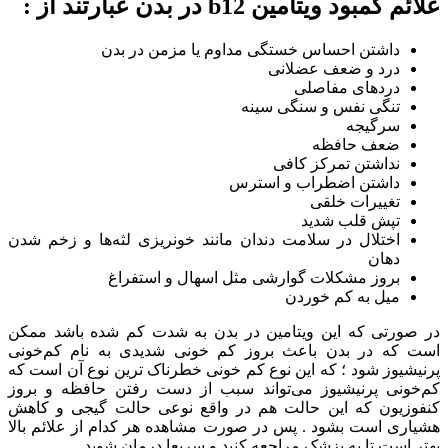
علائم کمبود ویتامین b12 در بدن عبارتند از :
داشتن احساس خستگی مداوم یا مزمن در بدن
درد و ضعف عضلانی
دردهای مفاصلی
تنگی نفس و سنگی سینه
سرگیجه
ضعف حافظه
نداشتن تمرکز کافی
داشتن اضطراب و استرس
تغییرات خلقی
تپش قلب شدید
اختلال در سلامت دندان مانند خونریزی لثه‌ها و زخم شدن
دهان
بروز مشکلات گوارشی مثل اسهال و استفراغ
میل به کم خوردن
در صورتی که این ویتامین در بدن به شدت کم شده باشد ممکن
است که در بدن باعث بروز کم خونی شدیدی به نام کم‌خونی
پرنیشیوز شود ؛ که این نوع کم خونی خطرناک ترین نوع آن است که
کم‌خونی پرنیشیوز می‌تواند سبب از دست رفتن حافظه و بروز
کنفوزیون که این حالت هم در واقع نوعی حالت گیجی و کاهش
هشیاری است بشود . پس در صورت مشاهده هر کدام از علائم بالا
بهتر است تا به پزشک مراجعه کنید و سریعا درمان شوید.