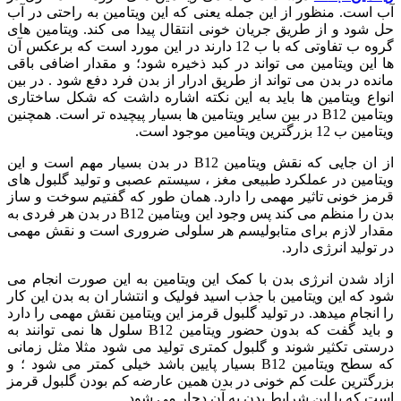
آب است. منظور از این جمله یعنی که این ویتامین به راحتی در آب
حل شود و از طریق جریان خونی انتقال پیدا می کند. ویتامین های
گروه ب تفاوتی که با ب 12 دارند در این مورد است که برعکس آن
ها این ویتامین می تواند در کبد ذخیره شود؛ و مقدار اضافی باقی
مانده در بدن می تواند از طریق ادرار از بدن فرد دفع شود . در بین
انواع ویتامین ها باید به این نکته اشاره داشت که شکل ساختاری
ویتامین B12 در بین سایر ویتامین ها بسیار پیچیده تر است. همچنین
ویتامین ب 12 بزرگترین ویتامین موجود است.
از ان جایی که نقش ویتامین B12 در بدن بسیار مهم است و این
ویتامین در عملکرد طبیعی مغز ، سیستم عصبی و تولید گلبول های
قرمز خونی تاثیر مهمی را دارد. همان طور که گفتیم سوخت و ساز
بدن را منظم می کند پس وجود این ویتامین B12 در بدن هر فردی به
مقدار لازم برای متابولیسم هر سلولی ضروری است و نقش مهمی
در تولید انرژی دارد.
ازاد شدن انرژی بدن با کمک این ویتامین به این صورت انجام می
شود که این ویتامین با جذب اسید فولیک و انتشار ان به بدن این کار
را انجام میدهد. در تولید گلبول قرمز این ویتامین نقش مهمی را دارد
و باید گفت که بدون حضور ویتامین B12 سلول ها نمی توانند به
درستی تکثیر شوند و گلبول کمتری تولید می شود مثلا مثل زمانی
که سطح ویتامین B12 بسیار پایین باشد خیلی کمتر می شود ؛ و
بزرگترین علت کم خونی در بدن همین عارضه کم بودن گلبول قرمز
است که با این شرایط بدن به آن دچار می شود.