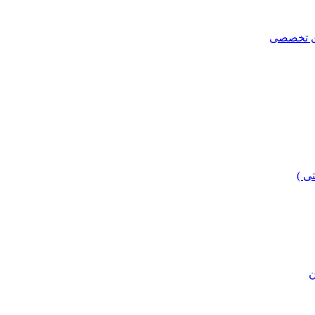
ای تخصصی
ی )
ن