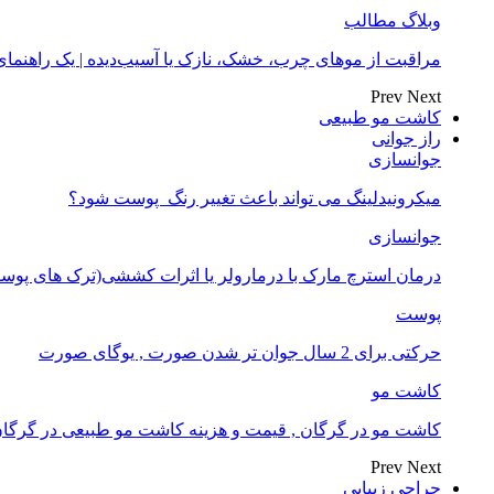
وبلاگ مطالب
مراقبت از موهای چرب، خشک، نازک یا آسیب‌دیده | یک راهنم
Prev
Next
کاشت مو طبیعی
راز جوانی
جوانسازی
میکرونیدلینگ می تواند باعث تغییر رنگ ‍ پوست شود؟
جوانسازی
درمان استرچ مارک با درمارولر یا اثرات کششی(ترک های پوست
پوست
حرکتی برای 2 سال جوان تر شدن صورت , یوگای صورت
کاشت مو
کاشت مو در گرگان , قیمت و هزینه کاشت مو طبیعی در گرگا
Prev
Next
جراحی زیبایی