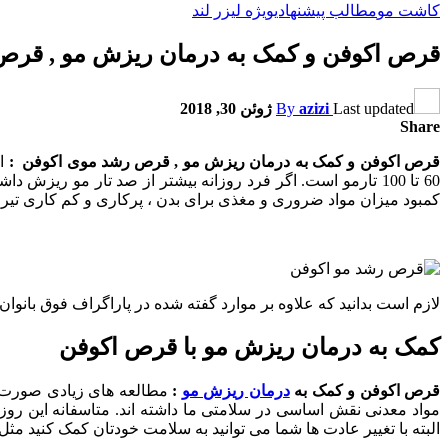
کاشت مو
مطالب پیشنهادی
ویژه لیزر لند
قرص اکوفن و کمک به درمان ریزش مو , قرص
Last updated
azizi
By
ژوئن 30, 2018
Share
قرص اکوفن و کمک به درمان ریزش مو , قرص رشد موی اکوفن :
ام
60 تا 100 تارمو است. اگر فرد روزانه بیشتر از صد تار مو ر
کمبود میزان مواد ضروری و مغذی برای بدن ، پرکاری و کم کاری تیرو
لازم است بدانید که علاوه بر موارد گفته شده در پاراگراف فوق بانوان
کمک به درمان ریزش مو با قرص اکوفن
قرص اکوفن و کمک به
درمان ریزش مو
:
مطالعه های زیادی صورت گر
مواد معدنی نقش اساسی در سلامتی ما داشته اند. متاسفانه این رو
البته با تغییر عادت ها شما می توانید به سلامت خودتان کمک کنید مثل ت