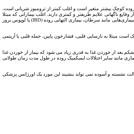
روده کوچک بیشتر متغیر است و اغلب کمتر از ترومبوز شریانی است.
وقایع ناگهانی علایم ظریفتر و کمتری دارند. اغلب بیمارانی که مبتلا
به ترومبوز وریدی هستند در گذشته مشکلاتی از جمله لخته شدن خون را تجربه می کردند که به دلیل مشکلات لخته شدن خون خانوادگی یا بیماری‌هایی مانند سرطان، بیماری التهابی روده (IBD) یا لوپوس بروز
ت مبتلا به نارسایی قلبی، فشارخون پایین، حمله قلبی یا آریتمی
ندی در شکم تجربه می کنند. درد شکم بعد از خوردن غذا به قدری زیاد می شود که بیمار از خوردن غذا
اری مانند سایر اختلالات ایسکمیک روده در طول مدت زمان طولانی
لت نشسته و آسوده نمی تواند بنشیند این مورد یک اورژانس پزشکی