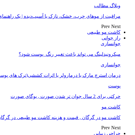
وبلاگ مطالب
مراقبت از موهای چرب، خشک، نازک یا آسیب‌دیده | یک راهنم
Prev
Next
کاشت مو طبیعی
راز جوانی
جوانسازی
میکرونیدلینگ می تواند باعث تغییر رنگ ‍ پوست شود؟
جوانسازی
درمان استرچ مارک با درمارولر یا اثرات کششی(ترک های پوست
پوست
حرکتی برای 2 سال جوان تر شدن صورت , یوگای صورت
کاشت مو
کاشت مو در گرگان , قیمت و هزینه کاشت مو طبیعی در گرگا
Prev
Next
جراحی زیبایی