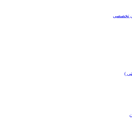
ای تخصصی
ی )
ن