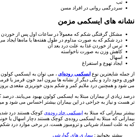
تب
سردرگمی روانی در افراد مسن
نشانه های ایسکمی مزمن
مشکل گرفتگی شکم که معمولاً در ساعات اول پس از خوردن غ
درد شکم که به صورت مداوم در طول هفته‌ها یا ماه‌ها ایجاد می
ترس از خوردن غذا به علت درد بعد آن
کاهش وزن به صورت ناخواسته
اسهال
ایجاد تهوع و استفراغ
از جمله شايعترين نوع
ايسکمی روده‌ای
، می توان به ايسکمي کولون 
می شود و همچنین درد ملایم کمر و شکم بدون خونریزی مقعدی بروز 
درصد زیادی از بیماران مبتلا به ایسکمی کولون بهبود می‌یابند. درصد
تر هست و نیاز به جراحی در این بیماران بیشتر احساس می شود و میز
بیشتر بیمارانی که مبتلا به
ایسکمی حاد روده‌ی
کوچک هستند درد شدید 
بیمارانی که مبتلا به ایسکمی روده‌ی کوچک هستند دچار اسهال یا خو
که به علت انسداد شریانی و ترومبوز هست. در برخی موارد درد شکم به 
بیشتر بخوانید :
بیماری های گوارشی