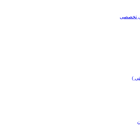
ای تخصصی
ی )
ن