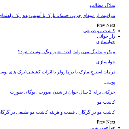
وبلاگ مطالب
مراقبت از موهای چرب، خشک، نازک یا آسیب‌دیده | یک راهنم
Prev
Next
کاشت مو طبیعی
راز جوانی
جوانسازی
میکرونیدلینگ می تواند باعث تغییر رنگ ‍ پوست شود؟
جوانسازی
درمان استرچ مارک با درمارولر یا اثرات کششی(ترک های پوست
پوست
حرکتی برای 2 سال جوان تر شدن صورت , یوگای صورت
کاشت مو
کاشت مو در گرگان , قیمت و هزینه کاشت مو طبیعی در گرگا
Prev
Next
جراحی زیبایی