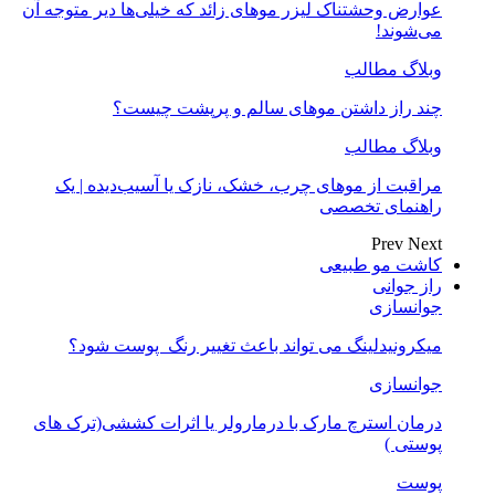
عوارض وحشتناک لیزر موهای زائد که خیلی‌ها دیر متوجه آن
می‌شوند!
وبلاگ مطالب
چند راز داشتن موهای سالم و پرپشت چیست؟
وبلاگ مطالب
مراقبت از موهای چرب، خشک، نازک یا آسیب‌دیده | یک
راهنمای تخصصی
Prev
Next
کاشت مو طبیعی
راز جوانی
جوانسازی
میکرونیدلینگ می تواند باعث تغییر رنگ ‍ پوست شود؟
جوانسازی
درمان استرچ مارک با درمارولر یا اثرات کششی(ترک های
پوستی )
پوست