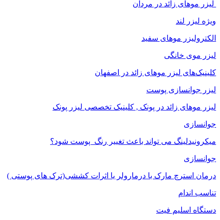
لیزر موهای زائد در مردان
ویژه لیزر لند
الکترولیزر موهای سفید
لیزر موی خانگی
کلینیک‌های لیزر موهای زائد در اصفهان
لیزر جوانسازی پوست
لیزر موهای زائد در پونک , کلینیک تخصصی لیزر پونک
جوانسازی
میکرونیدلینگ می تواند باعث تغییر رنگ ‍ پوست شود؟
جوانسازی
درمان استرچ مارک با درمارولر یا اثرات کششی(ترک های پوستی )
تناسب اندام
دستگاه اسلیم فیت