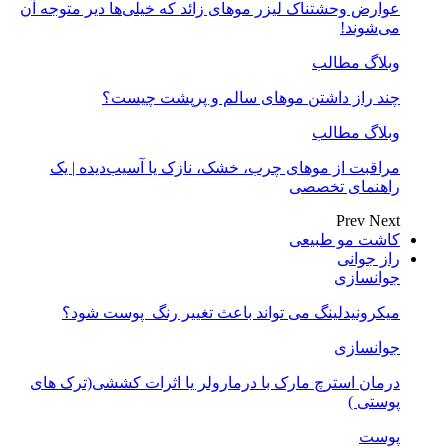
عوارض وحشتناک لیزر موهای زائد که خیلی‌ها دیر متوجه آن
می‌شوند!
وبلاگ مطالب
چند راز داشتن موهای سالم و پرپشت چیست؟
وبلاگ مطالب
مراقبت از موهای چرب، خشک، نازک یا آسیب‌دیده | یک
راهنمای تخصصی
Prev
Next
کاشت مو طبیعی
راز جوانی
جوانسازی
میکرونیدلینگ می تواند باعث تغییر رنگ ‍ پوست شود؟
جوانسازی
درمان استرچ مارک با درمارولر یا اثرات کششی(ترک های
پوستی )
پوست