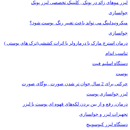
لیزر موهای زائد در پونک , کلینیک تخصصی لیزر پونک
جوانسازی
میکرونیدلینگ می تواند باعث تغییر رنگ ‍ پوست شود؟
جوانسازی
درمان استرچ مارک با درمارولر یا اثرات کششی(ترک های پوستی )
تناسب اندام
دستگاه اسلیم فیت
پوست
حرکتی برای 2 سال جوان تر شدن صورت , یوگای صورت
لیزر جوانسازی پوست
درمان، رفع و از بین بردن لکه‌های قهوه ای پوست با لیزر
تجهیزات لیزر و جوانسازی
دستگاه لیزر کیوسوییچ