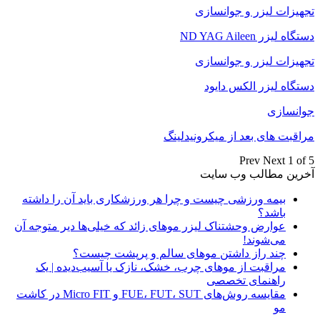
تجهیزات لیزر و جوانسازی
دستگاه لیزر ND YAG Aileen
تجهیزات لیزر و جوانسازی
دستگاه لیزر الکس دایود
جوانسازی
مراقبت های بعد از میکرونیدلینگ
Prev
Next
1 of 5
آخرین مطالب وب سایت
بیمه ورزشی چیست و چرا هر ورزشکاری باید آن را داشته
باشد؟
عوارض وحشتناک لیزر موهای زائد که خیلی‌ها دیر متوجه آن
می‌شوند!
چند راز داشتن موهای سالم و پرپشت چیست؟
مراقبت از موهای چرب، خشک، نازک یا آسیب‌دیده | یک
راهنمای تخصصی
مقایسه روش‌های FUE، FUT، SUT و Micro FIT در کاشت
مو