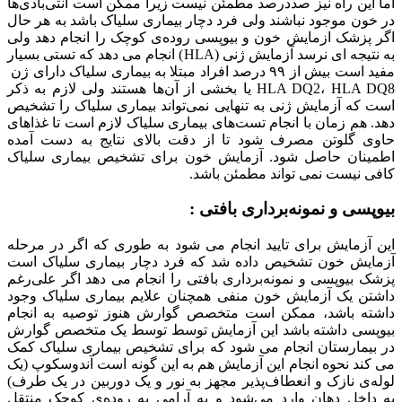
اما این راه نیز صددرصد مطمئن نیست زیرا ممکن است آنتی‌بادی‌ها
در خون موجود نباشند ولی فرد دچار بیماری سلیاک باشد به هر حال
اگر پزشک ازمایش خون و بیوپسی روده‌ی کوچک را انجام دهد ولی
به نتیجه ای نرسد آزمایش ژنی (HLA) انجام می دهد که تستی بسیار
مفید است بیش از ۹۹ درصد افراد مبتلا به بیماری سلیاک دارای ژن
HLA DQ2، HLA DQ8 یا بخشی از آن‌ها هستند ولی لازم به ذکر
است که آزمایش ژنی به تنهایی نمی‌تواند بیماری سلیاک را تشخیص
دهد. هم زمان با انجام تست‌های بیماری سلیاک لازم است تا غذاهای
حاوی گلوتن مصرف شود تا از دقت بالای نتایج به دست آمده
اطمینان حاصل شود. آزمایش خون برای تشخیص بیماری سلیاک
کافی نیست نمی تواند مطمئن باشد.
بیوپسی و نمونه‌برداری بافتی :
این آزمایش برای تایید انجام می شود به طوری که اگر در مرحله
آزمایش خون تشخیص داده شد که فرد دچار بیماری سلیاک است
پزشک بیوپسی و نمونه‌برداری بافتی را انجام می دهد اگر علی‌رغم
داشتن یک آزمایش خون منفی همچنان علایم بیماری سلیاک وجود
داشته باشد، ممکن است متخصص گوارش هنوز توصیه به انجام
بیوپسی داشته باشد این آزمایش توسط توسط یک متخصص گوارش
در بیمارستان انجام می شود که برای تشخیص بیماری سلیاک کمک
می کند نحوه انجام این آزمایش هم به این گونه است آندوسکوپ (یک
لوله‌ی نازک و انعطاف‌پذیر مجهز به نور و یک دوربین در یک طرف)
به داخل دهان وارد می‌شود و به آرامی به روده‌ی کوچک منتقل