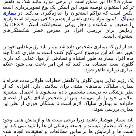
اسکن DEXA نیز ممکن است در برخی موارد مانند شک به کاهش
تراکم استخوان توصیه شود. این اسکن یک نوع تصویربرداری اشعه
ایکس است که تراکم استخوان را اندازه‌گیری می‌کند. در
بیماری
سلیاک
، کمبود مواد مغذی ناشی از هضم ناکافی می‌تواند استخوان‌ها
را ضعیف و شکننده و دچار پوکی استخوانکند. اسکن DEXA یک
آزمایش برای بررسی افراد در معرض خطر شکستگی‌های
استخوانی است.
بعد از این که بیماری تشخیص داده شد بیمار باید رژیم غذایی خود را
تغییر دهد که این موضوع کمی گیج کننده است به طوری که تا چند
ماه افراد بیمار به طور اشتباه و تصادفی از مواد غذایی که دارای
گلتون است استفاده می کنند که این امر باعث می شود علائم
بیماری دوباره ظاهر شود.
یک رژیم غذایی بدون گلوتن با کاهش خطرات طولانی‌مدت همراه با
بیماری سلیاک، پیامدهای مثبتی برای سلامتی دارد. افرادی که از
نظر پزشکی به درستی تشخیص داده می‌شوند با احتمال بیشتری
سلامتی خود را باز می‌یابند. پس از تشخیص ابتلای یکی از اعضای
خانواده به بیماری سلیاک لازم است تا بستگان فوری از نظر این
بیماری بررسی شوند.
باید بسیار هوشیار باشید زیرا برخی تست ها و آزمایش هایی وجود
دارند که مطمئن نیستند و جامعه پزشکی ان ها را تایید نمی کند این
تست ها و ازمایش ها براساس مطالعات و تحقیقات انجام شده