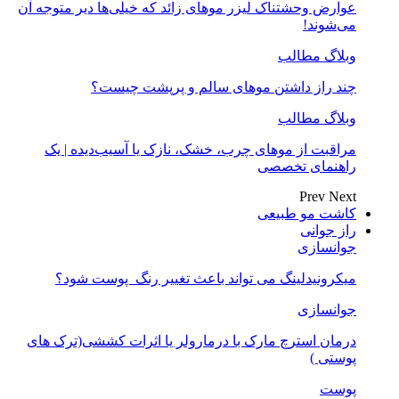
عوارض وحشتناک لیزر موهای زائد که خیلی‌ها دیر متوجه آن
می‌شوند!
وبلاگ مطالب
چند راز داشتن موهای سالم و پرپشت چیست؟
وبلاگ مطالب
مراقبت از موهای چرب، خشک، نازک یا آسیب‌دیده | یک
راهنمای تخصصی
Prev
Next
کاشت مو طبیعی
راز جوانی
جوانسازی
میکرونیدلینگ می تواند باعث تغییر رنگ ‍ پوست شود؟
جوانسازی
درمان استرچ مارک با درمارولر یا اثرات کششی(ترک های
پوستی )
پوست