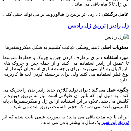
این ژل تا 6 ماه باقی می ماند .
عامل برگشتی :
دارد . اثر پرلین را هیالورونیدایز می تواند خنثی کند .
ژل رادیز
|
تزریق ژل رادیس
محتویات اصلی :
هیدروسکی لاپاتیت کلسیم به شکل میکروسفیرها
مورد استفاده :
برای برطرف کردن چین و چروک و خطوط متوسط
تا عمیق از رادیز استفاده می کنند و از جمله چین و چروک های
نازولابیال به کار می برند . برای برجسته سازی استخوان گونه از این
نوع فیلر استفاده می کنند ولی برای برجسته کردن لب ها کاربردی
ندارد .
چگونه عمل می کند :
برای تولید کلاژن جدید رادیز بدن را تحریک می
کند . به دلیل این که تاثیر آن طولانی است نیاز به ترزیق دوباره را
کاهش می دهد .علاوه بر این استفاده از این ژل و میکرسفیرهای پایه
کلسیمی باعث می شود که حجم قسمت ترزیق شده می شود .
اثر آن تا چه مدت باقی می ماند : به صورت علمی ثابت شده که اثر
ترزیق این فیلر
یک سال یا بیشتر باقی می ماند .