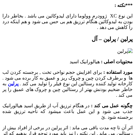
***نکته :
این نوع XC ژوودرم وولوما دارای لیدوکائین می باشد . بخاطر دارا
بودن به لیدوکائین هنگام ترزیق هم بی حس می شود و هم اینکه درد
را کاهش می دهد .
پرلین / پرلین – آل
محتویات اصلی :
هیالورانیک اسید
مورد استفاده :
برای افزایش حجم نواحی تخت , برجسته کردن لب
ها و برطرف کردن چین و چروک ریز و عمیق به کار برده می شود .
کارخانه تولید کننده رستالین این نوع فیلر را تولید می کند .
پرلین
به
خاطر ضخیم بودنش بهتر از رستالین چین و چروک های عمیق را پر
می کند .
چگونه عمل می کند :
در هنگام ترزیق آب از طریق اسید هیالورانیک
جذب می شود و این عمل باعث میشود که ناحیه ترزیق شده
برجسته شود .ئ
اثر آن تا چه مدت باقی می ماند : اثر پرلین در برخی از افراد بیش از
رستالین می ماند . این نکته را نیز باید مورد توجه قرار بدهیم که اثر