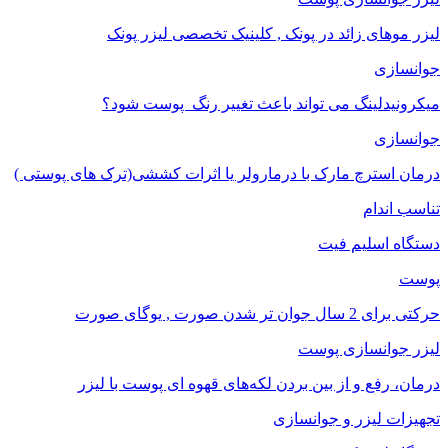
لیزر موهای زائد در پونک , کلینیک تخصصی لیزر پونک
جوانسازی
میکرونیدلینگ می تواند باعث تغییر رنگ ‍ پوست شود؟
جوانسازی
درمان استرچ مارک با درمارولر یا اثرات کششی(ترک های پوستی )
تناسب اندام
دستگاه اسلیم فیت
پوست
حرکتی برای 2 سال جوان تر شدن صورت , یوگای صورت
لیزر جوانسازی پوست
درمان، رفع و از بین بردن لکه‌های قهوه ای پوست با لیزر
تجهیزات لیزر و جوانسازی