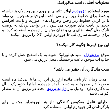
محتویات اصلی :
اسید هیالورانیک
مورد استفاده :
ژوودرم
اولترا تاثیری بر روی چین وچروک ها نداشته
و فقط برای خطوط ریز موثر می باشد . این فیلتر همچنین می تواند
با پر کردن خطوط ریز وچین وچروک های صورت و باعث افزایش
حجم در بافت های صورت می شود . در نواحی نزدیک به پوصت
نازک مثل گوشه های بینی و دهان میتوان از ژوودرم استفاده کرد . و
برای برجسته سازی لب ها جوودرم اولترا XC را ترزیق میکنند .
این نوع فیلرها چگونه کار میکنند؟
موقع
ترزیق ژل
اسید هیالورانیک شبیه به یک اسفنج عمل کرده و با
جذب آب موجود باعث برجستگی محل ترزیق می شود
مدت ماندگاری آن چقدر می باشد؟
مدت زمان آثار باقی مانده ازترزیق این ژل ها 6 الی 12 ماه است
معمولا اثار موجود و به دست آمده جوودرم اولترا حدود یک سال
ماندگاری دارد . ودلیل نیاز
ژل به ترزیق
مجدد در ترزیق آن به مقدار
کم می باشد .
دارای عامل معکوس کنندگی :
از هیا لورونیدایز میتوان برای
بازگرداندن اثر جوودرم اولترا استفاده کرد