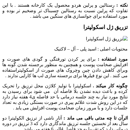
نکته :
رستالین و پرلین هردو محصول یک کارخانه هستند . با این
تفاوت که پرلین نسبت به رستالین چسبناک تر وضخیم تر بوده و
مورد استفاده برای جوانسازی های سنگین می باشد .
تزریق ژل اسکولپترا
محتویات اصلی : اسید پلی – آل – لاکتیک
مورد استفاده :
برای پر کردن تورفتگی و گودی های صورت و
افزایش ضخامت پوست و همچنین به منظور برجسته شدن گونه ها
وبرای کاهش دادن چین وچروک های صورت از اسکولپتراستفاده
می کنند . این نوع فیلرها برای برجسته سازی لب ها کارایی ندارند .
چگونه کار میکند .
اسکولپترا با تولید کلاژن محل ترزیق را تحریک
کرده و باعث دیده نشدن بلا فاصله آن می شود برای رسیدن به
نتایج مورد نیاز به چند جلسه درمانی با حد فاصله ی4 هفته نیاز دارد
که در این روش شدت علائم پیری در صورت بستگی زیادی به تعداد
جلسات دارد و با مرور زمان ضخامت پوست افزایش می یابد .
اثرآن تا چه مدتی باقی می ماند :
آثار ناشی از ترزیق الکولپترا دو
سال بعد از نخستین جلسه ترزیق ماندگاری دارد که 3 ترزیق در دوره
درمانی دارد که تقریبا به حد فاصل 4الی 6 هفته می باشد .