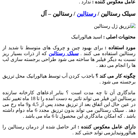
عامل معکوس کننده :
ندارد .
سیلک رستالین /
رستالین
/ رستالین – آل
محتویات اصلی :
اسید هیالورانیک
مورد استفاده :
برای بهبود چین و چروک های متوسط تا شدید از
رستالین استفاده می کنند .
سیلک رستالین
که از ذرات بسیار ریز
نسبت به دیگر فیلبر ها ساخته می شود طراحی برجسته سازی لب
ها را انجام می دهد .
چگونه کار می کند ؟
باجذب کردن آب توسط هیالورانیک محل ترزیق
برجسته می شود .
ماندگاری آن تا چه مدت است ؟ بنابر ادعاهای کارخانه سازنده
یرستالین این فیلر می تواند تاثیر به دست آمده را تا 18 ماه تغییر نکند
در عین حال این اتفاق بعد از ترزیق مجدد پس از 4,5 و9 ماه رخ می
دهد . سیلک رستالین می تواند بدون ترزیق مجدد 6 ماه دوام داشته
باشد . که امکان ماندگاری این محصول تا 6 ماه می باشد .
دارای عامل معکوس کننده :
اثر حاصل شده از درمان رستالین را
هیالورونیدایزمی تواند خنثی کند .