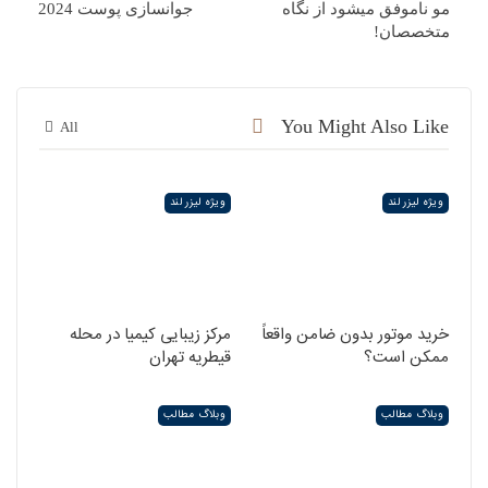
مو ناموفق میشود از نگاه
جوانسازی پوست 2024
متخصصان!
You Might Also Like
All
ویژه لیزر لند
ویژه لیزر لند
خرید موتور بدون ضامن واقعاً
مرکز زیبایی کیمیا در محله
ممکن است؟
قیطریه تهران
وبلاگ مطالب
وبلاگ مطالب