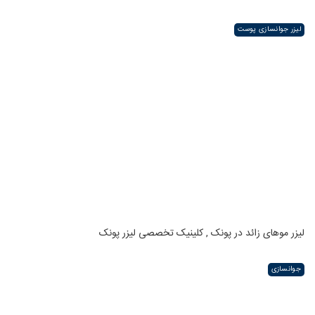
لیزر جوانسازی پوست
لیزر موهای زائد در پونک , کلینیک تخصصی لیزر پونک
جوانسازی