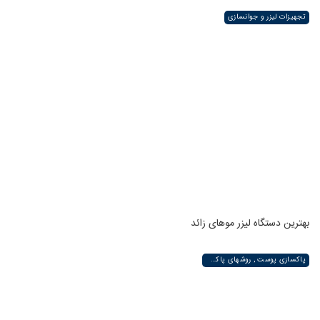
تجهیزات لیزر و جوانسازی
بهترین دستگاه لیزر موهای زائد
پاکسازی پوست , روشهای پاکسازی پوست صورت و دست , پاکسازی انواع مختلف پوست | لیزر لند