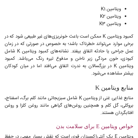
ویتامین K1
ویتامین K2
ویتامین K3
کمبود ویتامین K ممکن است باعث خونریزی‌های غیر طبیعی شود که در
برخی موارد می‌تواند خطرناک باشد؛ به خصوص در صورتی که در زمان
عمل جراحی یا حادثه اتفاق بیفتد. نشانه‌های کمبود ویتامین K شامل
کبودی، خون مردگی زیر ناخن و مدفوع تیره رنگ می‌باشد. کمبود
ویتامین K در بزرگسالان به ندرت اتفاق می‌افتد اما در میان کودکان
بیشتر مشاهده می‌شود.
منابع ویتامین K
منابع غذایی غنی از ویتامین K شامل سبزیجاتی مانند کلم برگ، اسفناج،
بروکلی، گل کلم و همچنین روغن‌های گیاهی مانند روغن کلزا و روغن
افتابگردان هستند.
خواص ویتامین E برای سلامت بدن
ویتامین E یک آنتی‌اکسیدان قوی است که نقش بسیار مهمی در حفظ