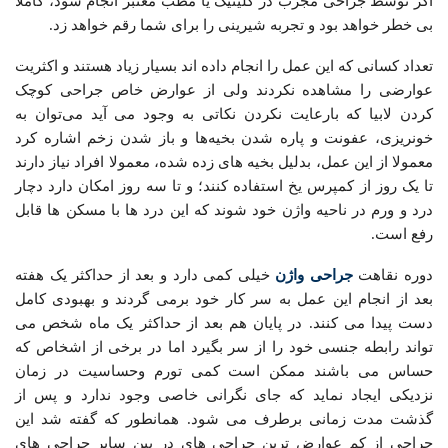
اگر توسط جراحی مجرب در کلینیک یا مطب معتبر انجام شود، کاملا
بی خطر خواهد بود و تجربه شیرینی را برای شما رقم خواهد زد.
تعداد کسانی که این عمل را انجام داده اند بسیار زیاد هستند و اکثریت
عوارضی را مشاهده نکردند ولی از عوارض خاص جراحی کوچک
کردن لابیا که بارعایت نکردن نکاتی به وجود می آید می‌توان به
خونریزی، عفونت و پاره شدن بخیه‌ها و باز شدن زخم اشاره کرد
معمولا از این عمل، بدلیل بخیه های زده شده، معمولا افراد نیاز دارند
تا یک روز از کمپرس یخ استفاده کنند؛ و تا سه روز امکان دارد دچار
درد و ورم در ناحیه واژن خود شوند که این درد ها با مسکن ها قابل
رفع است.
دوره نقاهت
جراحی واژن
خیلی کمی دارد و بعد از حداکثر یک هفته
بعد از انجام این عمل به سر کار خود برمی گردند و بهبودی کامل
دست پیدا می کنند. در پایان هم بعد از حداکثر یک ماه شخص می
تواند رابطه جنسی خود را از سر بگیرد اما در برخی از اشخاص که
حساس می باشند ممکن است کمی تورم وحساسیت در زمان
نزدیکی ایجاد نماید که جای نگرانی خاصی وجود ندارد و پس از
گذشت مدت زمانی برطرف می شود. همانطور که گفته شد این
جراحی از کم عوارض ترین جراحی های در بین سایر جراحی های