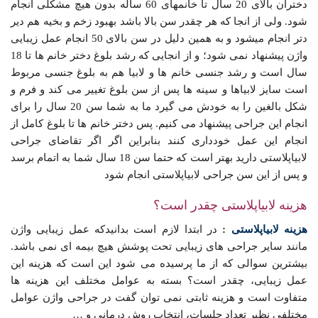
دختران بالای 20 سال تا خانمهای 60 ساله بدون هیچ مشکلی انجام
شود. ولی از انجا که هر چقدر سن بالا باشد بهبود زخم و بخیه هم دیر
دتر انجام میشود و به همین دلیل در سن بالای 50 انجام عمل زیبایی
واژن پیشنهاد نمی شود؛ و از انجایی که رشد بلوغ دختر خانم ها تا 18
سال است و رشد جنسی خانم ها و لابیا هم به بلوغ جنسی مربوط
است سایز لابیاها و سینه ها پس از سن بلوغ تغییر می کند و فرم و
شکل بالغین را به خودش می گیرد ما به شما سن 20 سال را برای
انجام این جراحی پیشنهاد می کنیم. پس دختر خانم ها تا بلوغ کامل از
انجام این عمل خودداری کنند بنابراین اگر اگر تقاضای جراحی
لابیاپلاستی دارید بهتر است که حتما سن 18 سال شما به اتمام برسد
و پس از این سن جراحی لابیاپلاستی انجام شود
هزینه لابیاپلاستی چقدر است؟
هزینه لابیاپلاستی
:
در ابتدا لازم است بدانیدکه عمل زیبایی واژن
مانند سایر جراحی های زیبایی تحت پوشش هیچ بیمه ای نمی باشد.
بیشترین سوالی که از ما پرسیده می شود این است که هزینه این
عمل زیبایی، چقدر است؟ بسته به عوامل مختلف این هزینه ها
متفاوت است و هزینه ثابتی نمی توان گفت در جراحی واژن عوامل
مختلفی نظیر تعداد جلسات، انتخاب روش درمانی و …