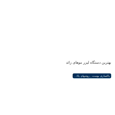
بهترین دستگاه لیزر موهای زائد
پاکسازی پوست , روشهای پاکسازی پوست صورت و دست , پاکسازی انواع مختلف پوست | لیزر لند