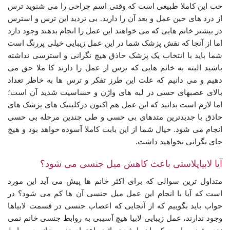
خب این کاملا طبیعی است که وقتی اسم جراحی را می شنوید ترس
از درد های حین عمل و بعد آن را دارید. بی تردید این ترس و استرس
در بیشتر خانم هایی که می خواهند این عمل را انجام بدهند وجود دارد
اما از آنجا که نقش پزشک شما در این عمل زیبایی خیلی پررنگ است
شما باید با انتخاب یک پزشک حاذق هیچ نگرانی و استرسی نداشته
باشید البته به خانم هایی که ترس از عمل را دارند کا ملا حق می
دهیم و می دانیم که علت این طرز تفکر و ترس ها به خاطر تعداد
بالای عصبهای حسی در لبه های واژن و حساسیت شدید آن است؛
اما لازم است بدانید که این عمل هم اکنون درکلینیک های پزشک های
حاذق با جدیدترین متدهای بی حسی و طی چندین مرحله بی حسی
انجام می شود. خیال شما از این بابت کاملا آسوده خواهد بود و هیچ
جای نگرانی نخواهید داشت.
آیا لابیاپلاستی باعث کاهش میل جنسی می شود؟
متداول ترین سوالی که برای اکثر خانم ها پیش می آید این مورد
است که آیا با انجام این عمل میل جنسی آن ها کم می شود؟ در
جواب باید بگوییم که از آنجایی که اعصاب جنسی در قسمت لابیاها
وجود ندارند، عمل زیبایی لابیا هیچ آسیبی به روابط جنسی خانم نمی