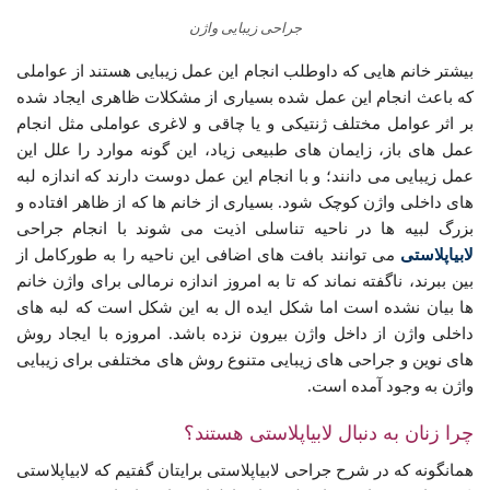
جراحی زیبایی واژن
بیشتر خانم هایی که داوطلب انجام این عمل زیبایی هستند از عواملی
که باعث انجام این عمل شده بسیاری از مشکلات ظاهری ایجاد شده
بر اثر عوامل مختلف ژنتیکی و یا چاقی و لاغری عواملی مثل انجام
عمل های باز، زایمان های طبیعی زیاد، این گونه موارد را علل این
عمل زیبایی می دانند؛ و با انجام این عمل دوست دارند که اندازه لبه
های داخلی واژن کوچک شود. بسیاری از خانم ها که از ظاهر افتاده و
بزرگ لبیه ها در ناحیه تناسلی اذیت می شوند با انجام جراحی
لابیاپلاستی
می توانند بافت های اضافی این ناحیه را به طورکامل از
بین ببرند، ناگفته نماند که تا به امروز اندازه نرمالی برای واژن خانم
ها بیان نشده است اما شکل ایده ال به این شکل است که لبه های
داخلی واژن از داخل واژن بیرون نزده باشد. امروزه با ایجاد روش
های نوین و جراحی های زیبایی متنوع روش های مختلفی برای زیبایی
واژن به وجود آمده است.
چرا زنان به دنبال لابیاپلاستی هستند؟
همانگونه که در شرح جراحی لابیاپلاستی برایتان گفتیم که لابیاپلاستی