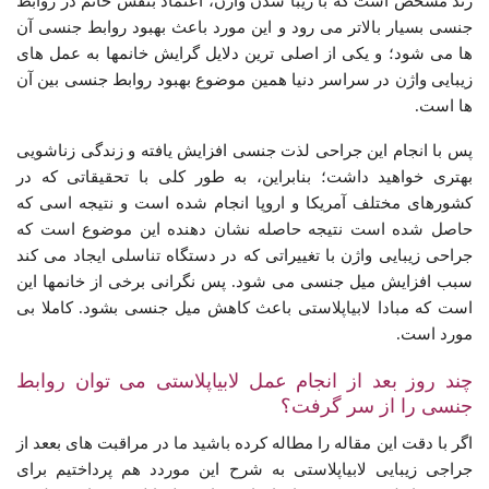
زند مشخص است که با زیبا شدن واژن، اعتماد بنفس خانم در روابط
جنسی بسیار بالاتر می رود و این مورد باعث بهبود روابط جنسی آن
ها می شود؛ و یکی از اصلی ترین دلایل گرایش خانمها به عمل های
زیبایی واژن در سراسر دنیا همین موضوع بهبود روابط جنسی بین آن
ها است.
پس با انجام این جراحی لذت جنسی افزایش یافته و زندگی زناشویی
بهتری خواهید داشت؛ بنابراین، به طور کلی با تحقیقاتی که در
کشورهای مختلف آمریکا و اروپا انجام شده است و نتیجه اسی که
حاصل شده است نتیجه حاصله نشان دهنده این موضوع است که
جراحی زیبایی واژن با تغییراتی که در دستگاه تناسلی ایجاد می کند
سبب افزایش میل جنسی می شود. پس نگرانی برخی از خانمها این
است که مبادا لابیاپلاستی باعث کاهش میل جنسی بشود. کاملا بی
مورد است.
چند روز بعد از انجام عمل لابیاپلاستی می توان روابط
جنسی را از سر گرفت؟
اگر با دقت این مقاله را مطاله کرده باشید ما در مراقبت های بععد از
جراجی زیبایی لابیاپلاستی به شرح این موردد هم پرداختیم برای