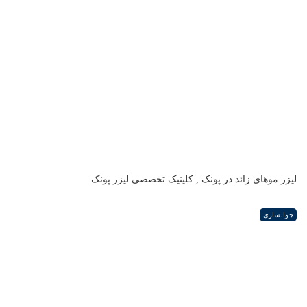
لیزر موهای زائد در پونک , کلینیک تخصصی لیزر پونک
جوانسازی