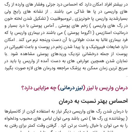
در بیشتر افراد امکان دارد که احساس درد جزئی وفشار های وارده از رگ
های واریسی در پا ها شاکی می باشند . از نشانه های رایج ولی
بسیارشدید واریس پا خونریزی , ترومبوفلبیت ( تشکیل شدن لخته خون
در رگ های واریسی ) زخم های پوستی , آماس پوستی با درد بسیار و
درماتیت استازیس ( اگروما پوستی ) می باشند در بیماری واریس پا که
فرد بیماری غالبا به مدت طولانی با آن دست وپنجه نرم می کند . امکان
دارد ضایعات فیبروتیک و یا پیدا شدن زخم در پوست و باعث تغییراتی در
پوست از جمله درخشانی نزدیک وریدهای پوستی مشاهده شود .با
نمایان شدن همچین عوارض های به دست آمده از واریس پا باید در
سریع ترین زمان ممکن به پزشک مراجعه ودرمان های لازه صورت بگیرد
.
درمان واریس با لیزر (
لیزر درمانی
) چه مزایایی دارد؟
احساس بهتر نسبت به درمان
با درمان شدن رگ های واریسی دیگر نیاز به استفاده کردن از کانسیلرها
( پوشاننده ی رگ ها ) نمی باشد ومی توان لباس های محبوب ودلخواه
را به می توان با خیال راحت بر تن کرد . گرفتن وقت کمتر برای رفتن به