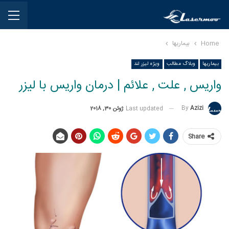
Home
بیماریها
بیماریها
وبلاگ مطالب
ویژه لیزر لند
واریس , علت , علائم | درمان واریس با لیزر
By
Azizi
Last updated
ژوئن 30, 2018
Share