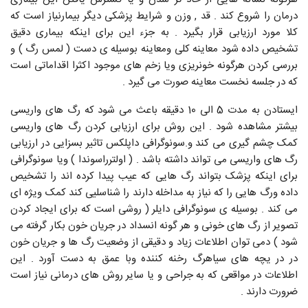
درمان را شروع کند . قد , وزن و شرایط پزشکی دیگر بیمارنیاز است که
کلا مورد ارزیابی قرار بگیرد . به جزء این برای اینکه بیماری دقیق
تشخیص داده شود معاینه کلی ومعاینه بوسیله ی دست ( لمس رگ ) و
بررسی کردن هرگونه خونریزی ویا زخم های موجود اکثرا اقداماتی است
که در جلسه نخست معاینه صورت می گیرد .
ایستادن به مدت 5 الی 10 دقیقه باعث می شود که رگ های واریسی
بیشتر مشاهده شود . این روش برای ارزیابی کردن رگ های واریسی
کمک چشم گیری می کند و.سونوگرافی داپلکس تاثیر بسزایی در ارزیابی
رگ های واریسی می تواند داشته باشد . ( اولترراسوندا ) ویا سونوگرافی
برای اینکه پزشک بتواند رگ هایی که عیب پیدا کرده اند را تشخیص
داده ورگ هایی را که نیاز به مداخله دارند را شناسلیی کند کمک ویژه ای
می کند . بوسیله ی سونوگرافی دایلر ( روشی است که برای ایجاد کردن
تصویر از رگ های خونی و هر گونه انسداد در جریان خون بکار گرفته می
شود ) دمی توان اطلاعات زیاد و دقیقی از وضعیت رگ ها و جریان خون
در در یچه های سیاهرگ رخنه کننده وبا عمق به دست آورد . این
اطلاعات در مواقعی که به جراحی و یا سایر روش های درمانی نیاز است
ضرورت دارند .