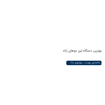
بهترین دستگاه لیزر موهای زائد
پاکسازی پوست , روشهای پاکسازی پوست صورت و دست , پاکسازی انواع مختلف پوست | لیزر لند