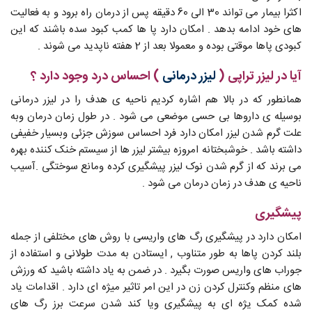
اکثرا بیمار می تواند 30 الی 60 دقیقه پس از درمان راه برود و به فعالیت
های خود ادامه بدهد . امکان دارد پا ها کمب کبود سده باشند که این
کبودی پاها موقتی بوده و معمولا بعد از 2 هفته ناپدید می شوند .
آیا در لیزر تراپی (
لیزر درمانی
) احساس درد وجود دارد ؟
همانطور که در بالا هم اشاره کردیم ناحیه ی هدف را در لیزر درمانی
بوسیله ی داروها بی حسی موضعی می شود . در طول زمان درمان وبه
علت گرم شدن لیزر امکان دارد فرد احساس سوزش جزئی وبسیار خفیفی
داشته باشد . خوشبختانه امروزه بیشتر لیزر ها از سیستم خنک کننده بهره
می برند که از گرم شدن نوک لیزر پیشگیری کرده ومانع سوختگی .آسیب
ناحیه ی هدف در زمان درمان می شود .
پیشگیری
امکان دارد در پیشگیری رگ های واریسی با روش های مختلفی از جمله
بلند کردن پاها به طور متناوب , ایستادن به مدت طولانی و استفاده از
جوراب های واریس صورت بگیرد . در ضمن به یاد داشته باشید که ورزش
های منظم وکنترل کردن زن در این امر تاثیر میژه ای دارد . اقدامات یاد
شده کمک یژه ای به پیشگیری ویا کند شدن سرعت برز رگ های