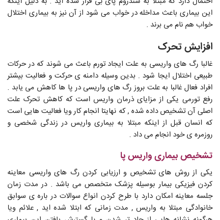
احتمال دارد که مبتلا به سندروم پای بی قرار شده اید . به دلیل اینکه
این بیماری باعث مداخله در خواب می شود از آن نیز به بیماری اختلال
خواب هم نام می برند .
افزایش تحرک
غالبا رگ های واریسی به علت ایجاد تورم باعث می شوند که در حرکات
طبیعی اختلال ایجا شود . بدین وسیله دامنه ی حرکت و فعالیت بیشتر
افراد فعال غالبا به علت بروز رگ های واریسی در پا ها کاهش می یابد .
رفع تورمی یکی از مزایای ذرمان واریس است که کاهش تحرک علت
اصلی آن تشخیص داده شده , که نهایتا انجام کار ویا فعالیت هایی است
که انسان قبل از اینکه مبتلا به بیماری واریس در زندگی شخصی و
روزمره ی خود انجام می داد .
تشخیص بیماری واریس پا
یکی از روش های تشخیص و ارزیابی کردن رگ های واریسی معاینه
کردن فیزیکی بیمار بوسیله پزشک متخصص می باشد . در مدت زمان
جلسه معاینه امکان دارد با طرح کردن انواع سوالات در باره ی سوابق
خانوادگی مبتلا به واریس , مدت زمانی که ابتلا شده اید , علائم ویا
هرگونه نشانه هایی از حاد تر شدن و یا گسترش یافتن این بیماری