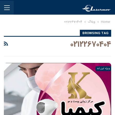
Home
وبلاگ
02122670404
BROWSING TAG
02122670404
ویژه لیزر لند