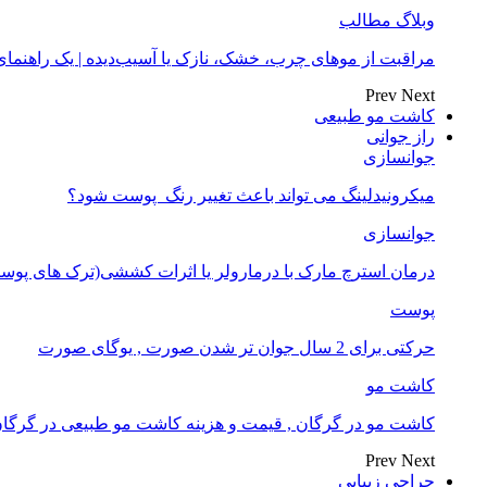
وبلاگ مطالب
مراقبت از موهای چرب، خشک، نازک یا آسیب‌دیده | یک راهنم
Prev
Next
کاشت مو طبیعی
راز جوانی
جوانسازی
میکرونیدلینگ می تواند باعث تغییر رنگ ‍ پوست شود؟
جوانسازی
درمان استرچ مارک با درمارولر یا اثرات کششی(ترک های پوست
پوست
حرکتی برای 2 سال جوان تر شدن صورت , یوگای صورت
کاشت مو
کاشت مو در گرگان , قیمت و هزینه کاشت مو طبیعی در گرگا
Prev
Next
جراحی زیبایی