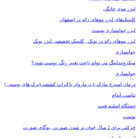
لیزر موی خانگی
کلینیک‌های لیزر موهای زائد در اصفهان
لیزر جوانسازی پوست
لیزر موهای زائد در پونک , کلینیک تخصصی لیزر پونک
جوانسازی
میکرونیدلینگ می تواند باعث تغییر رنگ ‍ پوست شود؟
جوانسازی
درمان استرچ مارک با درمارولر یا اثرات کششی(ترک های پوستی )
تناسب اندام
دستگاه اسلیم فیت
پوست
حرکتی برای 2 سال جوان تر شدن صورت , یوگای صورت