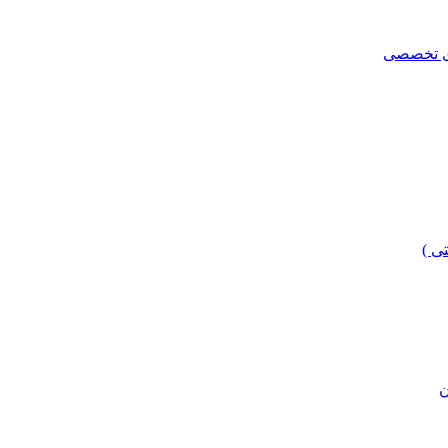
ای تخصصی
ی )
ن