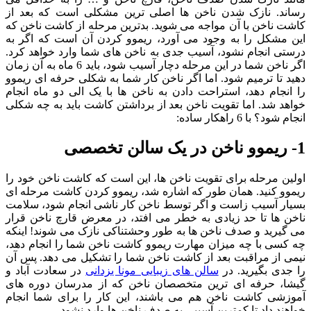
رساند. نازک شدن ناخن ها اصلی ترین مشکلی است که بعد از
کاشت ناخن با آن مواجه می شوید. بدترین مرحله از کاشت ناخن که
این مشکل را به وجود می آورد، ریموو کردن آن است که اگر به
درستی انجام نشود، آسیب جدی به ناخن های شما وارد خواهد کرد.
اگر ناخن شما در این مرحله دچار آسیب شود، باید 6 ماه به آن زمان
دهید تا ترمیم شود. اما اگر ناخن کار شما به شکلی حرفه ای ریموو
را انجام دهد، استراحت دادن به ناخن ها با یک الی دو ماه انجام
خواهد شد. اما تقویت ناخن بعد از برداشتن کاشت باید به چه شکلی
انجام شود؟ با 6 راهکار ساده:
1- ریموو ناخن در یک سالن تخصصی
اولین مرحله برای تقویت ناخن ها، این است که کاشت ناخن خود را
ریموو کنید. همان طور که اشاره شد، ریموو کردن کاشت مرحله ای
بسیار آسیب زاست و اگر توسط ناخن کار ناشی انجام شود، سلامت
ناخن ها تا حد زیادی به خطر می افتد، در معرض قارچ ناخن قرار
می گیرید و صدف ناخن ها به طور وحشتناکی نازک می شوند! اینکه
چه کسی با چه میزان مهارت ریموو کاشت ناخن شما را انجام دهد،
نیمی از مراقبت بعد از کاشت ناخن شما را تشکیل می دهد. پس آن
را جدی بگیرید. در
سالن های زیبایی مونا یزدانی
در سعادت آباد و
گیشا، حرفه ای ترین متخصصان ناخن که از مدرسان دوره های
آموزشی کاشت ناخن هم می باشند، این کار را برای شما انجام
خواهند داد تا کمترین آسیبی به صدف ناخن ها وارد نشود.