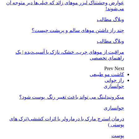
عوارض وحشتناک لیزر موهای زائد که خیلی‌ها دیر متوجه آن
می‌شوند!
وبلاگ مطالب
چند راز داشتن موهای سالم و پرپشت چیست؟
وبلاگ مطالب
مراقبت از موهای چرب، خشک، نازک یا آسیب‌دیده | یک
راهنمای تخصصی
Prev
Next
کاشت مو طبیعی
راز جوانی
جوانسازی
میکرونیدلینگ می تواند باعث تغییر رنگ ‍ پوست شود؟
جوانسازی
درمان استرچ مارک با درمارولر یا اثرات کششی(ترک های
پوستی )
پوست