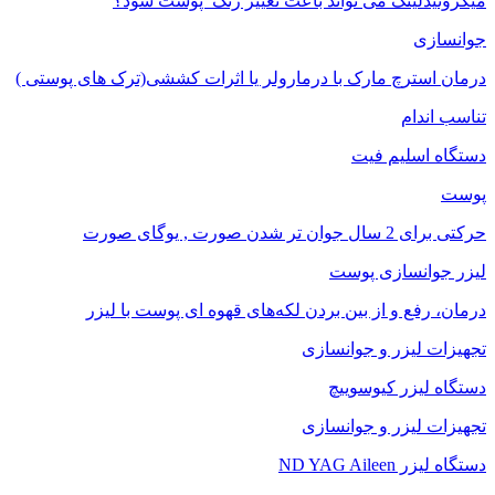
میکرونیدلینگ می تواند باعث تغییر رنگ ‍ پوست شود؟
جوانسازی
درمان استرچ مارک با درمارولر یا اثرات کششی(ترک های پوستی )
تناسب اندام
دستگاه اسلیم فیت
پوست
حرکتی برای 2 سال جوان تر شدن صورت , یوگای صورت
لیزر جوانسازی پوست
درمان، رفع و از بین بردن لکه‌های قهوه ای پوست با لیزر
تجهیزات لیزر و جوانسازی
دستگاه لیزر کیوسوییچ
تجهیزات لیزر و جوانسازی
دستگاه لیزر ND YAG Aileen