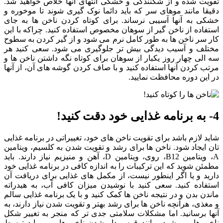
تقویت شده و از شکنندگی و خشکی انتهای آنها خلاص خواهید شد.
دقیقا مانند موهای سر که باید دائما نوک گیری شوند تا موخوره و
خشکی به آنها آسیبی نرساند. برای کوتاه کردن ناخن ها به جای
استفاده از ناخن گیر از سوهان مخصوص استفاده کنید. چراکه با این
کار سر ناخن ها به طور کامل نرم می شود و از گیر کردن به سطوح
مختلف و آسیب دیدگی بیش تر جلوگیری می شود. سعی کنید هر
سه الی چهار روز یکبار از سوهان برای کوتاه نگه داشتن ناخن ها و
مرتب کردن آنها استفاده کنید و با صاف کردن گوشه های آن، از آنها
در این دوره محافظت نمایید.
4- به برنامه غذایی خود دقت کنید!
شاید لازم باشد برای تقویت ناخن های خود، تغییراتی در برنامه غذایی
تان ایجاد شود. ناخن ها برای رشد و تقویت شدن به کلسیم، ویتامین
A، ویتامین B12، روی، ویتامین D، آهن و منیزیم نیاز دارند. باید
مطمئن شوید که این ترکیبات را به اندازه کافی در برنامه غذایی خود
دارید و یا اگر اینطور نیست، از مکمل های غذایی برای دریافت آن
استفاده کنید. سعی کنید با نوشیدن میزان کافی آب، به هیدراته
ماندن بدن و در نتیجه ناخن ها کمک کنید و با یک برنامه غذایی سالم
و مغذی، هرآنچه ناخن ها برای رشد بهتر و تقویت شدن نیاز دارند، به
آنها برسانید. اما مشکلات سلامتی جدی تر که منجر به تغییر شکل
ناخن ها می شود، مانند قوس دار شدن ناخن ها و … باید توسط