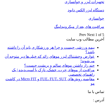
تجهیزات لیزر و جوانسازی
دستگاه لیزر الکس دایود
جوانسازی
مراقبت های بعد از میکرونیدلینگ
Prev
Next
1 of 5
آخرین مطالب وب سایت
بیمه ورزشی چیست و چرا هر ورزشکاری باید آن را داشته
باشد؟
عوارض وحشتناک لیزر موهای زائد که خیلی‌ها دیر متوجه آن
می‌شوند!
چند راز داشتن موهای سالم و پرپشت چیست؟
مراقبت از موهای چرب، خشک، نازک یا آسیب‌دیده | یک
راهنمای تخصصی
مقایسه روش‌های FUE، FUT، SUT و Micro FIT در کاشت
مو
تماس با ما
آدرس :