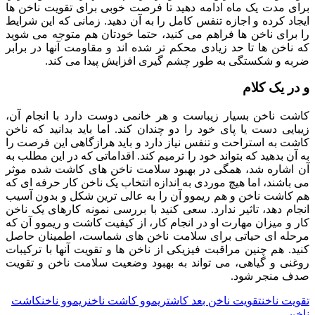
برای مدت یک ماه ادامه دهید تا فرصت خوبی برای تقویت ناخن ها
ایجاد کرده و اجازه تنفس کامل را به آن دهید. زمانی که این شرایط
را برای ناخن ها فراهم می کنید، حتما خودتان هم متوجه می شوید
که ناخن ها تا حد زیادی محکم تر شده اند و مقاومت آنها در برابر
ضربه و شکستگی به طور چشم گیری افزایش پیدا می کند.
و در یک کلام
کاشت ناخن بسیار زیباست و هر خانمی دوست دارد با انجام آن،
زیبایی دست یا پای خود را دو چندان کند. اما باید بدانید که ناخن
کاشت به استراحت و تنفس نیاز دارد و باید هرازگاهی این فرصت را
به آن بدهید که بتواند خود را ترمیم کند. اقداماتی که در این مطلب به
آن اشاره شد، همگی در بهبود سلامت ناخن های کاشت شده موثر
می باشند، اما هیچ موردی به اندازه انتخاب یک ناخن کار حرفه ای که
هم کاشت ناخن و هم ریموو آن را به عالی ترین شکل و بدون آسیب
انجام دهد، تاثیر ندارد. سعی کنید با بررسی نمونه کارهای یک ناخن
کار و میزان مهارت او در انجام کار، از کیفیت کاشت و ریموو آن که
مرحله ای حیاتی برای سلامت ناخن های شماست، اطمینان حاصل
کنید. هم چنین مراقبت فیزیکی از ناخن ها و تقویت آنها با ترکیبات
روغنی و گیاهی، می تواند به بهبود وضعیت سلامت ناخن و تقویت
صدف منجر شود.
تقویت ناخن
تقویت ناخن بعد کاشت
ریموو کاشت ناخن
ریموو ناخن
کاشت
ناخن