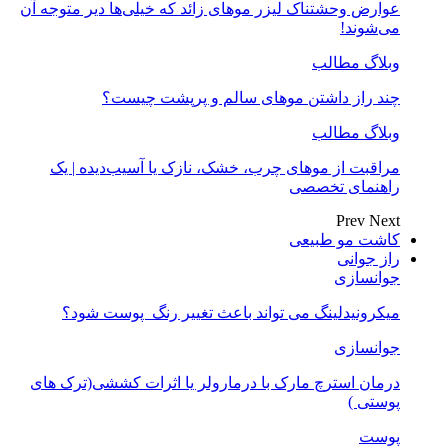
عوارض وحشتناک لیزر موهای زائد که خیلی‌ها دیر متوجه آن
می‌شوند!
وبلاگ مطالب
چند راز داشتن موهای سالم و پرپشت چیست؟
وبلاگ مطالب
مراقبت از موهای چرب، خشک، نازک یا آسیب‌دیده | یک
راهنمای تخصصی
Prev
Next
کاشت مو طبیعی
راز جوانی
جوانسازی
میکرونیدلینگ می تواند باعث تغییر رنگ ‍ پوست شود؟
جوانسازی
درمان استرچ مارک با درمارولر یا اثرات کششی(ترک های
پوستی )
پوست