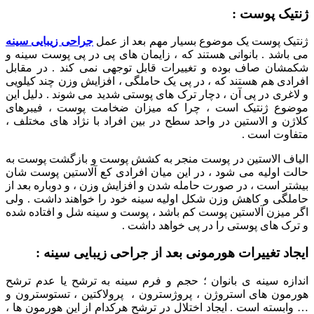
ژنتیک پوست :
ژنتیک پوست یک موضوع بسیار مهم بعد از عمل
جراحی زیبایی سینه
می باشد . بانوانی هستند که ، زایمان های پی در پی پوست سینه و
شکمشان صاف بوده و تغییرات قابل توجهی نمی کند . در مقابل
افرادی هم هستند که ، در پی یک حاملگی ، افزایش وزن چند کیلویی
و لاغری در پی آن ، دچار ترک های پوستی شدید می شوند . دلیل این
موضوع ژنتیک است ، چرا که میزان ضخامت پوست ، فیبرهای
کلاژن و الاستین در واحد سطح در بین افراد با نژاد های مختلف ،
متفاوت است .
الیاف الاستین در پوست منجر به کشش پوست و بازگشت پوست به
حالت اولیه می شود ، در این میان افرادی کع آلاستین پوست شان
بیشتر است ، در صورت حامله شدن و افزایش وزن ، و دوباره بعد از
حاملگی و کاهش وزن شکل اولیه سینه خود را خواهند داشت . ولی
اگر میزن آلاستین پوست کم باشد ، پوست و سینه شل و افتاده شده
و ترک های پوستی را در پی خواهد داشت .
ایجاد تغییرات هورمونی بعد از جراحی زیبایی سینه :
اندازه سینه ی بانوان ؛ حجم و فرم سینه به ترشح یا عدم ترشح
هورمون های استروژن ، پروژسترون ، پرولاکتین ، تستوسترون و
… وابسته است . ایجاد اختلال در ترشح هرکدام از این هورمون ها ،