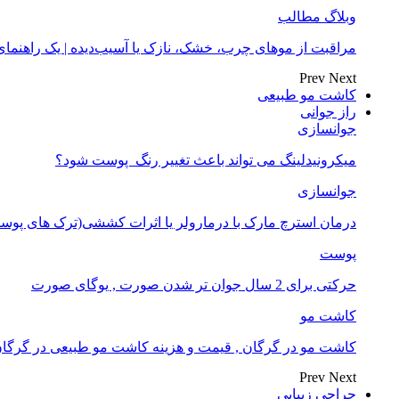
وبلاگ مطالب
مراقبت از موهای چرب، خشک، نازک یا آسیب‌دیده | یک راهنم
Prev
Next
کاشت مو طبیعی
راز جوانی
جوانسازی
میکرونیدلینگ می تواند باعث تغییر رنگ ‍ پوست شود؟
جوانسازی
درمان استرچ مارک با درمارولر یا اثرات کششی(ترک های پوست
پوست
حرکتی برای 2 سال جوان تر شدن صورت , یوگای صورت
کاشت مو
کاشت مو در گرگان , قیمت و هزینه کاشت مو طبیعی در گرگا
Prev
Next
جراحی زیبایی