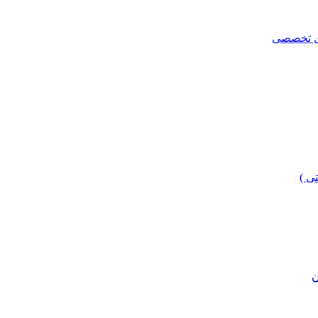
ای تخصصی
ی )
ن