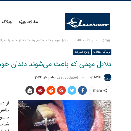
مقالات ویژه
وبلاگ
Home
وبلاگ مطالب
دلایل مهمی که باعث می‌شوند دندان خود را ایمپلن
وبلاگ مطالب
ویژه لیزر لند
دلایل مهمی که باعث می‌شوند دندان خود ر
By
Azizi
Last updated
نوامبر 30, 2024
Share
از دس
ظاهری
به‌عن
شناخت