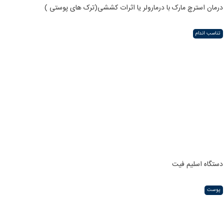
درمان استرچ مارک با درمارولر یا اثرات کششی(ترک های پوستی )
تناسب اندام
دستگاه اسلیم فیت
پوست