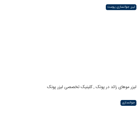
لیزر جوانسازی پوست
لیزر موهای زائد در پونک , کلینیک تخصصی لیزر پونک
جوانسازی