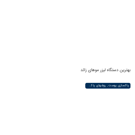
بهترین دستگاه لیزر موهای زائد
پاکسازی پوست , روشهای پاکسازی پوست صورت و دست , پاکسازی انواع مختلف پوست | لیزر لند