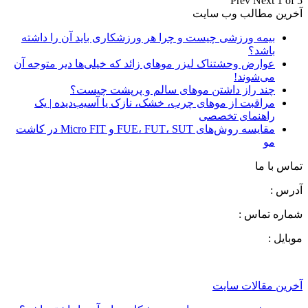
Prev
Next
1 of 5
آخرین مطالب وب سایت
بیمه ورزشی چیست و چرا هر ورزشکاری باید آن را داشته
باشد؟
عوارض وحشتناک لیزر موهای زائد که خیلی‌ها دیر متوجه آن
می‌شوند!
چند راز داشتن موهای سالم و پرپشت چیست؟
مراقبت از موهای چرب، خشک، نازک یا آسیب‌دیده | یک
راهنمای تخصصی
مقایسه روش‌های FUE، FUT، SUT و Micro FIT در کاشت
مو
تماس با ما
آدرس :
شماره تماس :
موبایل :
آخرین مقالات سایت