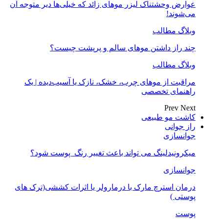
عوارض وحشتناک لیزر موهای زائد که خیلی‌ها دیر متوجه آن
می‌شوند!
وبلاگ مطالب
چند راز داشتن موهای سالم و پرپشت چیست؟
وبلاگ مطالب
مراقبت از موهای چرب، خشک، نازک یا آسیب‌دیده | یک
راهنمای تخصصی
Prev
Next
کاشت مو طبیعی
راز جوانی
جوانسازی
میکرونیدلینگ می تواند باعث تغییر رنگ ‍ پوست شود؟
جوانسازی
درمان استرچ مارک با درمارولر یا اثرات کششی(ترک های
پوستی )
پوست