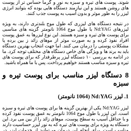
شوند. پوست ‌های تیره و سبزه به نور و گرما حساس ‌تر از پوست‌
های روشن هستند و این نیازمند دستگاه ‌هایی بوده که بتوانند انرژی
لیزر را به ‌طور موثر و بدون آسیب به پوست جذب کنند.
در نتیجه دستگاه‌ های لیزری که طول موج بلندتری دارند، به‌ ویژه
لیزرهای Nd:YAG با طول موج 1064 نانومتر گزینه‌ های مناسبی
برای پوست‌ های تیره و سبزه هستند. این نوع لیزرها به عمق پوست
افراد نفوذ کرده و به صورت موثر از موهای زائد ز بین برده یا
مشکلات پوستی را درمان می ‌کنند. اما جهت انتخاب بهترین دستگاه
باید به برند ها و ویژگی‌ های خاص دستگاه ‌های مختلف توجه کرد. ما
در ادامه به بررسی ۱۰ دستگاه لیزر پرطرفدار که برای پوست‌ های
تیره و سبزه مناسب هستند خواهیم پرداخت. پس با ما همراه باشید.
8 دستگاه لیزر مناسب برای پوست تیره و
سبزه
1. لیزر Nd:YAG (1064 نانومتر)
لیزر Nd:YAG یکی از بهترین گزینه ‌ها برای پوست ‌های تیره و سبزه
است. این لیزر با طول موج 1064 نانومتر به عمق پوست نفوذ کرده
و با حداقل آسیب به سطح پوست، موهای زائد را از بین می ‌برد. این
دستگاه به ‌ویژه برای پوست ‌های تیره که به نور لیزر حساسیت دارند
مناسب است. برای انجام این درمان می‌توانید از خدمات لیزر در