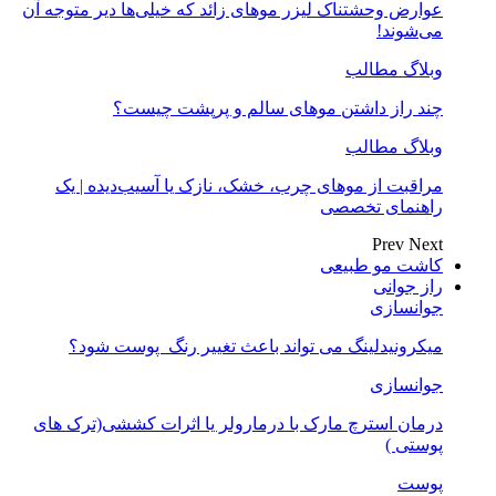
عوارض وحشتناک لیزر موهای زائد که خیلی‌ها دیر متوجه آن
می‌شوند!
وبلاگ مطالب
چند راز داشتن موهای سالم و پرپشت چیست؟
وبلاگ مطالب
مراقبت از موهای چرب، خشک، نازک یا آسیب‌دیده | یک
راهنمای تخصصی
Prev
Next
کاشت مو طبیعی
راز جوانی
جوانسازی
میکرونیدلینگ می تواند باعث تغییر رنگ ‍ پوست شود؟
جوانسازی
درمان استرچ مارک با درمارولر یا اثرات کششی(ترک های
پوستی )
پوست