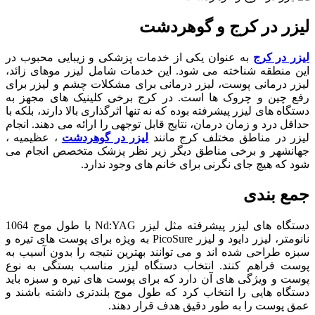
لیزر در کرج و گوهردشت
لیزر در کرج
به عنوان یکی از خدمات پزشکی و زیبایی محبوب در
این منطقه شناخته می ‌شود. این خدمات شامل لیزر موهای زائد،
لیزر درمانی پوست، لیزر درمانی برای مشکلات چشم و لیزر برای
رفع چین و چروک‌ ها است. در کرج برخی کلینیک‌ های مجهز به
دستگاه‌ های لیزر پیشرفته بوده که نه تنها اثرگذاری بالا دارند، بلکه با
حداقل درد و زمان درمان، نتایج قابل توجهی را ارائه می ‌دهند. انجام
لیزر در مناطق مختلف کرج مانند
لیزر در گوهردشت
، عظیمیه ،
جهانشهر و برخی مناطق دیگر زیر نظر پزشک متخصص انجام می
شود که هیچ جای نگرنی برای خانم های وجود ندارد.
جمع ‌بندی
دستگاه ‌های لیزر پیشرفته مثل لیزر Nd:YAG با طول موج 1064
نانومتر، لیزر دایود و لیزر PicoSure به‌ ویژه برای پوست‌ های تیره و
سبزه طراحی شده‌ اند و می ‌توانند بهترین نتیجه را بدون آسیب به
پوست فراهم کنند. انتخاب دستگاه لیزر مناسب بستگی به نوع
پوست و ویژگی ‌های آن دارد که برای پوست‌ های تیره و سبزه باید
دستگاه ‌هایی را انتخاب کرد که طول موج بلندتری داشته باشند و
عمق پوست را به ‌طور دقیق هدف قرار دهند.