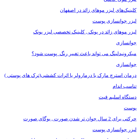
کلینیک‌های لیزر موهای زائد در اصفهان
لیزر جوانسازی پوست
لیزر موهای زائد در پونک , کلینیک تخصصی لیزر پونک
جوانسازی
میکرونیدلینگ می تواند باعث تغییر رنگ ‍ پوست شود؟
جوانسازی
درمان استرچ مارک با درمارولر یا اثرات کششی(ترک های پوستی )
تناسب اندام
دستگاه اسلیم فیت
پوست
حرکتی برای 2 سال جوان تر شدن صورت , یوگای صورت
لیزر جوانسازی پوست