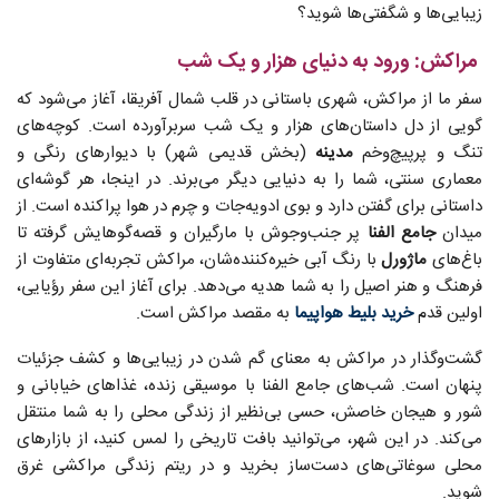
زیبایی‌ها و شگفتی‌ها شوید؟
مراکش: ورود به دنیای هزار و یک شب
سفر ما از مراکش، شهری باستانی در قلب شمال آفریقا، آغاز می‌شود که
گویی از دل داستان‌های هزار و یک شب سربرآورده است. کوچه‌های
تنگ و پرپیچ‌وخم
مدینه
(بخش قدیمی شهر) با دیوارهای رنگی و
معماری سنتی، شما را به دنیایی دیگر می‌برند. در اینجا، هر گوشه‌ای
داستانی برای گفتن دارد و بوی ادویه‌جات و چرم در هوا پراکنده است. از
میدان
جامع الفنا
پر جنب‌وجوش با مارگیران و قصه‌گوهایش گرفته تا
باغ‌های
ماژورل
با رنگ آبی خیره‌کننده‌شان، مراکش تجربه‌ای متفاوت از
فرهنگ و هنر اصیل را به شما هدیه می‌دهد. برای آغاز این سفر رؤیایی،
اولین قدم
خرید بلیط هواپیما
به مقصد مراکش است.
گشت‌وگذار در مراکش به معنای گم شدن در زیبایی‌ها و کشف جزئیات
پنهان است. شب‌های جامع الفنا با موسیقی زنده، غذاهای خیابانی و
شور و هیجان خاصش، حسی بی‌نظیر از زندگی محلی را به شما منتقل
می‌کند. در این شهر، می‌توانید بافت تاریخی را لمس کنید، از بازارهای
محلی سوغاتی‌های دست‌ساز بخرید و در ریتم زندگی مراکشی غرق
شوید.