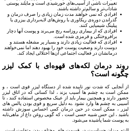
تغییرات ناشی از آسیب‌های خورشیدی است و مایلند پوستی
شاداب‌تر و سالم‌تر داشته باشند.
افرادی که نمی خواهند مدت زمان زیادی را صرف درمان و
گذراندن دوره‌ی ریکاوری با روش‌های لایه‌برداری بیزری یا
پیلینگ شیمیایی کنند.
افرادی که از بیماری روزاسه رنج می‌برند و پوست آنها دچار
برافروختگی و قرمزی شده است.
افرادی که فعالیت زیادی دارند و بسیار پر مشغله هستند و
دوست دارند وضعیت پوست خود را بهبود دهند اما نمی‌خواهند
درمانشان در فعالیت اجتماعی آن‌ها اختلالی ایجاد کند.
روند درمان لکه‌های قهوه‌ای با کمک لیزر
چگونه است؟
از آنجایی که شدت نور تابیده شده از دستگاه لیزر قوی است ، و
ممکن است به چشم ها آسیب بزند ، لذا کسانی که در اتاق لیزر
حضور دارند و همچنین بیمار باید از عینک مخصوص استفاده کنند ، تا
آسیبی به چشم ها وارد نشود .به دلیل سریع و قوی بودن پالس های
لیزر ، ممکن است در حین درمان کمی احساس سوزش داشته
باشید ، این حس شبیه حسی است ، که گویی روغن داغ از ماهی‌تابه
به پوست شما پاشیده می‌شود.
البته میزان حساسیت در قسمت های مختلف بدن متفاوت است .