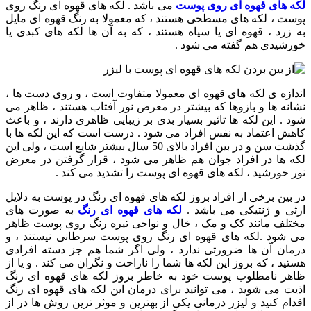
لکه های قهوه ای روی پوست
می باشد . لکه های قهوه ای رنگ روی
پوست ، لکه های مسطحی هستند ، که معمولا به رنگ قهوه ای مایل
به زرد ، قهوه ای یا سیاه هستند ، که به آن ها لکه های کبدی یا
خورشیدی هم گفته می شود .
اندازه ی لکه های قهوه ای معمولا متفاوت است ، و روی دست ها ،
نشانه ها و بازوها که بیشتر در معرض نور آفتاب هستند ، ظاهر می
شود . این لکه ها تاثیر بسیار بدی بر زیبایی ظاهری دارند ، و باعث
کاهش اعتماد به نفس افراد می شود . درست است که این لکه ها با
گذشت سن و در بین افراد بالای 50 سال بیشتر شایع است ، ولی این
لکه ها در افراد جوان هم ظاهر می شود ، قرار گرفتن در معرض
نور خورشید ، لکه های قهوه ای پوست را تشدید می کند .
در بین برخی از افراد بروز لکه های قهوه ای رنگ در پوست به دلایل
ارثی و ژنتیکی می باشد .
لکه های قهوه ای رنگ
به صورت های
مختلف مانند کک و مک ، خال و نواحی تیره رنگ روی پوست ظاهر
می شود .لکه های قهوه ای رنگ روی پوست سرطانی نیستند ، و
درمان آن ها ضرورتی ندارد ، ولی اگر شما هم جز دسته افرادی
هستید ، که بروز این لکه ها شما را ناراحت و نگران می کند . و یا از
ظاهر نامطلوب پوست خود به خاطر بروز لکه های قهوه ای رنگ
اذیت می شوید ، می توانید برای درمان این لکه های قهوه ای رنگ
اقدام کنید و لیزر درمانی یکی از بهترین و موثر ترین روش ها در از