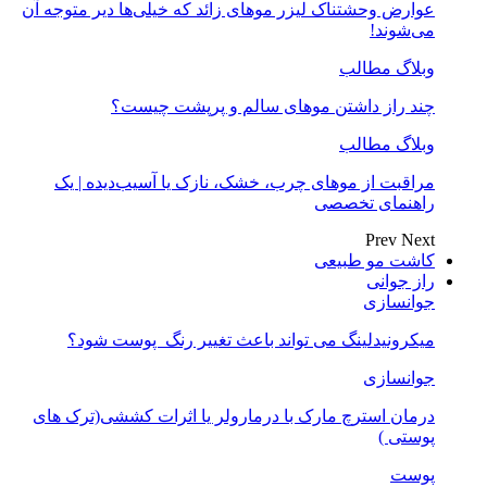
عوارض وحشتناک لیزر موهای زائد که خیلی‌ها دیر متوجه آن
می‌شوند!
وبلاگ مطالب
چند راز داشتن موهای سالم و پرپشت چیست؟
وبلاگ مطالب
مراقبت از موهای چرب، خشک، نازک یا آسیب‌دیده | یک
راهنمای تخصصی
Prev
Next
کاشت مو طبیعی
راز جوانی
جوانسازی
میکرونیدلینگ می تواند باعث تغییر رنگ ‍ پوست شود؟
جوانسازی
درمان استرچ مارک با درمارولر یا اثرات کششی(ترک های
پوستی )
پوست