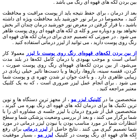
بین بردن لکه های قهوه ای رنگ می باشد .
بعد از درمان ، برای حفظ نتیجه باید از پوست مراقبت و محافظت
کنید ، مخصوصا در برابر نور خورشید باید محافظت ویژه ای داشته
باشید ، با قرار گرفتن در معرض نور خورشید درمان چندان اثر بخش
نخواهد بود و دوباره سر و کله ی لکه های قهوه ای روی پوست ظاهر
می شود . در صورتی که تصمیم جدی برای درمان لکه های قهوه ای
رنگ روی پوست دارید ، می توانید از لیزر درمانی استفاده کنید .
از بین بردن لکه‌های قهوه‌ای رنگ روی پوست با لیزر
معمولا کار
آسانی است و موجب بهبودی یا درمان کامل لکه‌ها در بلند مدت
می‌شود. از بین بردن لکه‌های قهوه‌ای رنگ روی پوست صورت ،
گردن، قفسه سینه، بازوها، ران‌ها و یا دست‌ها تاثیر خیلی زیادی در
زیبایی ظاهری دارد . و باعث جوان تر شدن چهره ی و پوست شما
می شود . برای انجام عمل لیزر ضروری است ، که به یک کلنیک
معتبر مراجعه کنید .
متخصصین ما در
کلینیک لیزر مو
، از مجهز ترین دستگاه ها و نوین
ترین تکنیک ها برای درمان لکه های قهوه ای رنگ بهره می گیرند .
متخصصین قبل از شروع درمان با لیزر جلسه ی مشاوره ای را با
شما برگزار می کنند ، و بعد از بررسی وضعیت پزشکی شما و سطح
انتظارات شما در مورد مناسب بودن یا نبودن لیزر درمانی در مورد
شما تصمیم گیری می کنند . نتایج حاصل از
لیزر درمانی
برای رفع
لکه های قهوه ای رنگ پوست در کلینیک
لیزر مو
، بسیار موفقیت