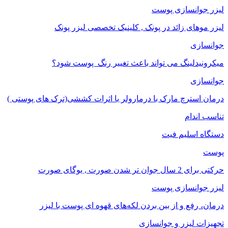
لیزر جوانسازی پوست
لیزر موهای زائد در پونک , کلینیک تخصصی لیزر پونک
جوانسازی
میکرونیدلینگ می تواند باعث تغییر رنگ ‍ پوست شود؟
جوانسازی
درمان استرچ مارک با درمارولر یا اثرات کششی(ترک های پوستی )
تناسب اندام
دستگاه اسلیم فیت
پوست
حرکتی برای 2 سال جوان تر شدن صورت , یوگای صورت
لیزر جوانسازی پوست
درمان، رفع و از بین بردن لکه‌های قهوه ای پوست با لیزر
تجهیزات لیزر و جوانسازی