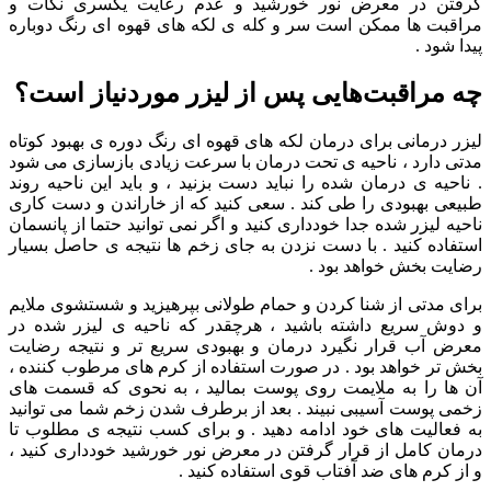
گرفتن در معرض نور خورشید و عدم رعایت یکسری نکات و
مراقبت ها ممکن است سر و کله ی لکه های قهوه ای رنگ دوباره
پیدا شود .
چه مراقبت‌هایی پس از لیزر موردنیاز است؟
لیزر درمانی برای درمان لکه های قهوه ای رنگ دوره ی بهبود کوتاه
مدتی دارد ، ناحیه ی تحت درمان با سرعت زیادی بازسازی می شود
. ناحیه ی درمان شده را نباید دست بزنید ، و باید این ناحیه روند
طبیعی بهبودی را طی کند . سعی کنید که از خاراندن و دست کاری
ناحیه لیزر شده جدا خودداری کنید و اگر نمی توانید حتما از پانسمان
استفاده کنید . با دست نزدن به جای زخم ها نتیجه ی حاصل بسیار
رضایت بخش خواهد بود .
برای مدتی از شنا کردن و حمام طولانی بپرهیزید و شستشوی ملایم
و دوش سریع داشته باشید ، هرچقدر که ناحیه ی لیزر شده در
معرض آب قرار نگیرد درمان و بهبودی سریع تر و نتیجه رضایت
بخش تر خواهد بود . در صورت استفاده از کرم های مرطوب کننده ،
آن ها را به ملایمت روی پوست بمالید ، به نحوی که قسمت های
زخمی پوست آسیبی نبیند . بعد از برطرف شدن زخم شما می توانید
به فعالیت های خود ادامه دهید . و برای کسب نتیجه ی مطلوب تا
درمان کامل از قرار گرفتن در معرض نور خورشید خودداری کنید ،
و از کرم های ضد آفتاب قوی استفاده کنید .