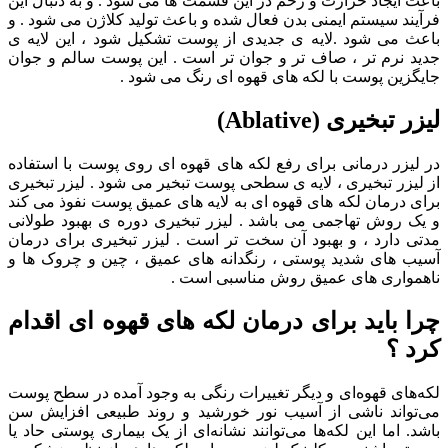
باعث ایجاد حرارت و زخم در این قسمت ها می شود . و به دنبال این
فرآیند سیستم ایمنی بدن فعال شده و باعث تولید کلاژن می شود . و
باعث می شود .لایه ی جدیدی از پوست تشکیل شود ، این لایه ی
جدید نرم تر ، صاف تر و جوان تر است . این پوست سالم و جوان
جایگزین پوست با لکه های قهوه ای رنگ می شود .
لیزر تبخیری (Ablative)
در لیزر درمانی برای رفع لکه های قهوه ای روی پوست با استفاده
از لیزر تبخیری ، لایه ی سطحی پوست تبخیر می شود . لیزر تبخیری
برای درمان لکه های قهوه ای به لایه های عمیق پوست نفوذ می کند
و یک روش تهاجمی می باشد . لیزر تبخیری دوره ی بهبود طولانی
مدتی دارد ، و بهبود آن سخت تر است . لیزر تبخیری برای درمان
آسیب های شدید پوستی ، رنگدانه های عمیق ، چین و چروک ها و
ناهمواری های عمیق روش مناسبی است .
چرا باید برای درمان لکه های قهوه ای اقدام
کرد ؟
لکه‌های قهوه‌ای و دیگر تغییرات رنگی به وجود آمده در سطح پوست
می‌تواند ناشی از آسیب نور خورشید و روند طبیعی افزایش سن
باشد. اما این لکه‌ها می‌توانند نشانه‌ای از یک بیماری پوستی حاد یا